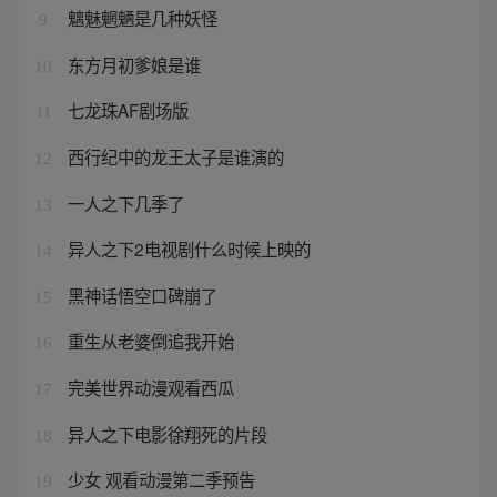
魑魅魍魉是几种妖怪
9
东方月初爹娘是谁
10
七龙珠AF剧场版
11
西行纪中的龙王太子是谁演的
12
一人之下几季了
13
异人之下2电视剧什么时候上映的
14
黑神话悟空口碑崩了
15
重生从老婆倒追我开始
16
完美世界动漫观看西瓜
17
异人之下电影徐翔死的片段
18
少女 观看动漫第二季预告
19