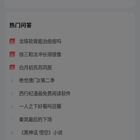
热门问答
龙珠软膏能治痘痘吗
1
徐三和沈冲长得很像
2
白月初苏苏同居
3
绝世唐门2第二季
4
西行纪漫画免费阅读软件
5
一人之下好看吗豆瓣
6
秦岚最后的下场
7
《黑神话 悟空》小说
8