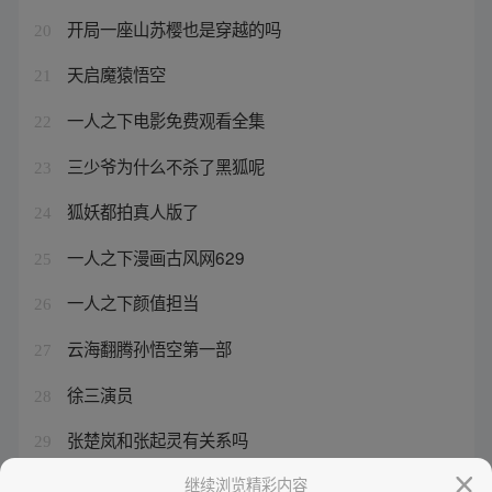
开局一座山苏樱也是穿越的吗
20
天启魔猿悟空
21
一人之下电影免费观看全集
22
三少爷为什么不杀了黑狐呢
23
狐妖都拍真人版了
24
一人之下漫画古风网629
25
一人之下颜值担当
26
云海翻腾孙悟空第一部
27
徐三演员
28
张楚岚和张起灵有关系吗
29
东方秦兰在哪一篇
继续浏览精彩内容
30