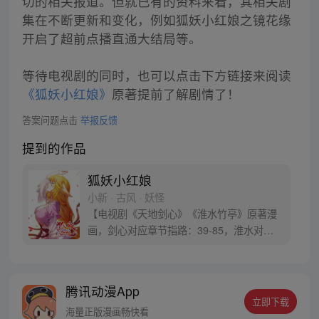
切的相关报道。但就已有的资料来看，其相关剧
集在不断更新和变化，例如狐妖小红娘之镜花缘
开启了超前点播直通大结局等。
等待电视剧的同时，也可以点击下方链接来阅读
《狐妖小红娘》
原著提前了解剧情了！
答案问题点击
举报反馈
提到的作品
狐妖小红娘
小新 · 古风 · 妖怪
【电视剧《天地剑心》《淮水竹亭》原著漫
画，剑心对应章节指路：39-85，淮水对应
章节指路272-301】 迷糊萝莉小狐妖，正太
道士没节操。自古人妖生死恋，千载孽缘一
线牵。（每周周四更新。）
腾讯动漫App
立即下载
海量正版漫画畅快看