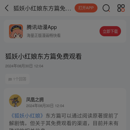
狐妖小红娘东方篇免费观看
打开APP
腾讯动漫App
立即下载
海量正版漫画畅快看
狐妖小红娘东方篇免费观看
2024年08月30日 12:04
1个回答
凤凰之拥
2024年08月30日 12:04
《狐妖小红娘》
东方篇可以通过阅读原著提前了
解剧情。但关于其免费观看的渠道，目前并未有