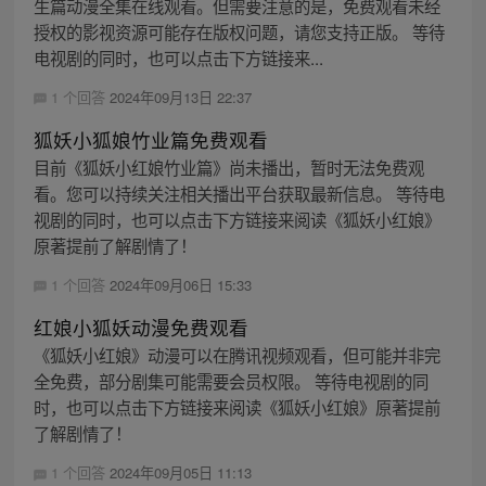
生篇动漫全集在线观看。但需要注意的是，免费观看未经
授权的影视资源可能存在版权问题，请您支持正版。 等待
电视剧的同时，也可以点击下方链接来...
1 个回答
2024年09月13日 22:37
狐妖小狐娘竹业篇免费观看
目前《狐妖小红娘竹业篇》尚未播出，暂时无法免费观
看。您可以持续关注相关播出平台获取最新信息。 等待电
视剧的同时，也可以点击下方链接来阅读《狐妖小红娘》
原著提前了解剧情了！
1 个回答
2024年09月06日 15:33
红娘小狐妖动漫免费观看
《狐妖小红娘》动漫可以在腾讯视频观看，但可能并非完
全免费，部分剧集可能需要会员权限。 等待电视剧的同
时，也可以点击下方链接来阅读《狐妖小红娘》原著提前
了解剧情了！
1 个回答
2024年09月05日 11:13