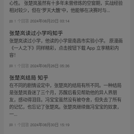
心性。 张楚岚虽然有十多年未曾修炼的空窗期，实战经验
相对较少，但在“罗天大醮”中，他能够在决赛时与...
1 个回答
2024年08月23日 03:14
张楚岚读过小学吗知乎
张楚岚读过小学，他读的小学是南昌市实验小学。 原漫画
《一人之下》同样精彩，点击按钮下载 App 立享精彩内
容！
1 个回答
2024年08月26日 05:36
张楚岚结局 知乎
在不同的剧情设定中，张楚岚的结局有所不同。一种结局
是张楚岚昏迷了三个月，苏醒后看见帮助他的异人界朋
友，感动得泪目。冯宝宝虽然没有被夺舍，但失去了所有
的记忆，也忘记了张楚岚。张楚岚继续做冯宝宝的奴隶，
一...
1 个回答
2024年08月30日 15:19