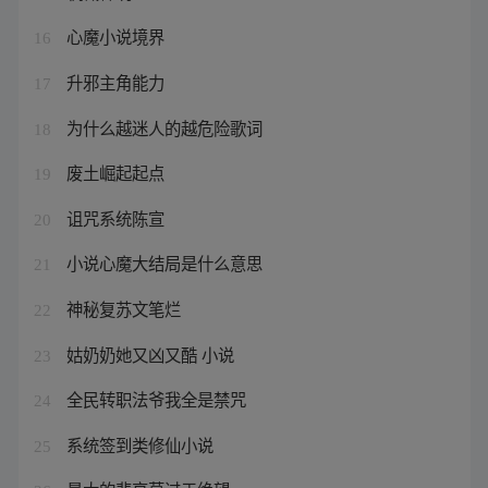
心魔小说境界
16
升邪主角能力
17
为什么越迷人的越危险歌词
18
废土崛起起点
19
诅咒系统陈宣
20
小说心魔大结局是什么意思
21
神秘复苏文笔烂
22
姑奶奶她又凶又酷 小说
23
全民转职法爷我全是禁咒
24
系统签到类修仙小说
25