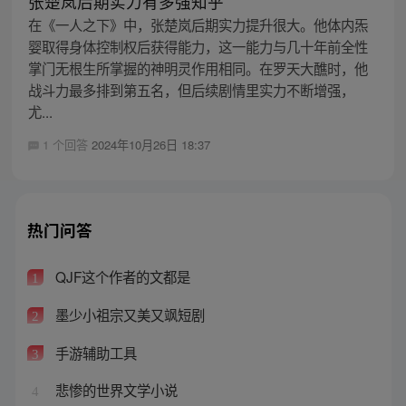
张楚岚后期实力有多强知乎
在《一人之下》中，张楚岚后期实力提升很大。他体内炁
婴取得身体控制权后获得能力，这一能力与几十年前全性
掌门无根生所掌握的神明灵作用相同。在罗天大醮时，他
战斗力最多排到第五名，但后续剧情里实力不断增强，
尤...
1 个回答
2024年10月26日 18:37
热门问答
QJF这个作者的文都是
1
墨少小祖宗又美又飒短剧
2
手游辅助工具
3
悲惨的世界文学小说
4