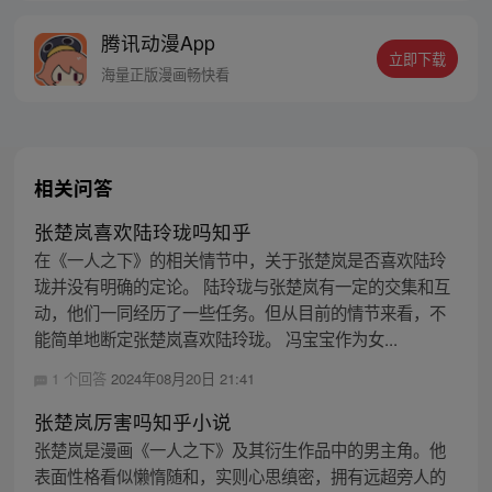
的身世，也为了查清自己与爷爷身上的秘
腾讯动漫App
密，张楚岚的生活被彻底颠覆，与冯宝宝一
立即下载
同踏上“异人”之旅。
海量正版漫画畅快看
相关问答
张楚岚喜欢陆玲珑吗知乎
在《一人之下》的相关情节中，关于张楚岚是否喜欢陆玲
珑并没有明确的定论。 陆玲珑与张楚岚有一定的交集和互
动，他们一同经历了一些任务。但从目前的情节来看，不
能简单地断定张楚岚喜欢陆玲珑。 冯宝宝作为女...
1 个回答
2024年08月20日 21:41
张楚岚厉害吗知乎小说
张楚岚是漫画《一人之下》及其衍生作品中的男主角。他
表面性格看似懒惰随和，实则心思缜密，拥有远超旁人的