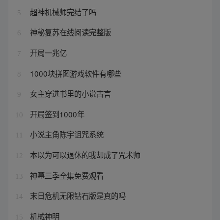
超神机械师完结了吗
5
神秘复苏在线阅读完整版
6
开局一兆亿
7
1000块拼图游戏软件有哪些
8
女主穿进书里的小说古言
9
开局签到1000年
10
小说主角陈宇诅咒系统
11
本以为可以退休的我却成了咒术师
12
神墓三季全集免费观看
13
末日危机无限钻石版是真的吗
14
机械神明
15