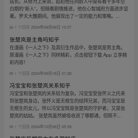
成长。从修为上来说，起初他在同龄人中是有着十多年空
白期的“新人”，但随着剧情推进，他在心智城府方面进步显
著。罗天大醮期间，他展现出了一定的能力和策略。...
1 个回答
2024年09月06日 10:37
张楚岚是主角吗知乎
在漫画《一人之下》及其衍生作品中，张楚岚是男主角。
原漫画《一人之下》同样精彩，点击按钮下载 App 立享精
彩内容！
1 个回答
2024年09月16日 01:26
冯宝宝和张楚岚关系知乎
冯宝宝和张楚岚的关系较为复杂。冯宝宝受张怀义之托来
到张楚岚身边，张怀义是无根生的结拜兄弟，而冯宝宝是
无根生的女儿，所以冯宝宝既是张楚岚的守护者，又是张
楚岚的姑姑。 张楚岚虽然被吸收进了哪都通，但既不...
1 个回答
2024年10月06日 05:39