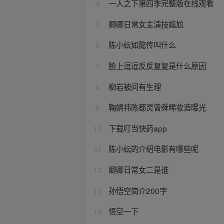
一人之下第四季完整版在线观看
4
卿卿日常女主演技尴尬
5
陈小纭如懿传叫什么
6
脸上逗逗反反复复是什么原因
7
柳岩被问有生理
8
鞠婧祎陈都灵曾舜晞妆造曝光
9
下载叮当快药app
10
陈小纭的介绍电影有哪些呢
11
卿卿日常女二是谁
12
孙悟空简介200字
13
悟空一下
14