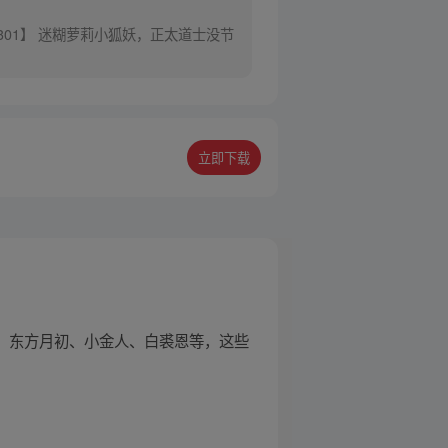
301】 迷糊萝莉小狐妖，正太道士没节
立即下载
雅、东方月初、小金人、白裘恩等，这些