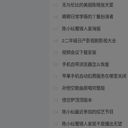
无与伦比的美丽陈晓张天爱
15
卿卿日常李薇的丫鬟扮演者
16
陈小纭蜀锦人家海报
17
2二年级日产影视剧影视大全
18
视频会议下载安装
19
手机自带浏览器怎么恢复
20
苹果手机自动扣费服务在哪里关闭
21
孙悟空歌曲原唱完整版
22
悟空萨顶顶版本
23
陈小纭最近参加的综艺节目
24
陈小纭蜀锦人家是不是播出无望
25