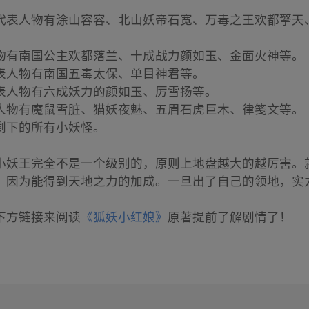
代表人物有涂山容容、北山妖帝石宽、万毒之王欢都擎天
物有南国公主欢都落兰、十成战力颜如玉、金面火神等。
表人物有南国五毒太保、单目神君等。
表人物有六成妖力的颜如玉、厉雪扬等。
人物有魔鼠雪脏、猫妖夜魅、五眉石虎巨木、律笺文等。
剩下的所有小妖怪。
小妖王完全不是一个级别的，原则上地盘越大的越厉害。
，因为能得到天地之力的加成。一旦出了自己的领地，实
下方链接来阅读
《狐妖小红娘》
原著提前了解剧情了！