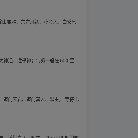
、涂山雅雅、东方月初、小金人、白裘恩
通，近乎神；气狐一般在 500 至
、道门天君、道门真人、盟主。 等待电
君、道门真人、盟主。 等待电视剧的同