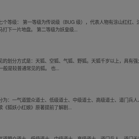
个等级： 第一等级为传说级（BUG 级），代表人物有涂山红红
打下一片地盘。 第二等级为妖皇级...
的划分方式是：天狐、空狐、气狐、野狐。天狐千岁以上，具有强大神
般是较普通常见的狐。 也...
分为：一气道盟众道士、低级道士、中级道士、高级道士、道门兵人
《狐妖小红娘》原著提前了解剧...
气道盟众道士、低级道士、中级道士、高级道士、道门兵人、道门天