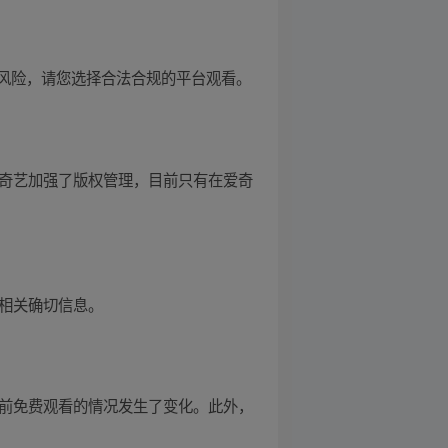
风险，请您选择合法合规的平台观看。
爱奇艺加强了版权管理，目前只有在爱奇
的相关确切信息。
之前免费观看的情况发生了变化。此外，