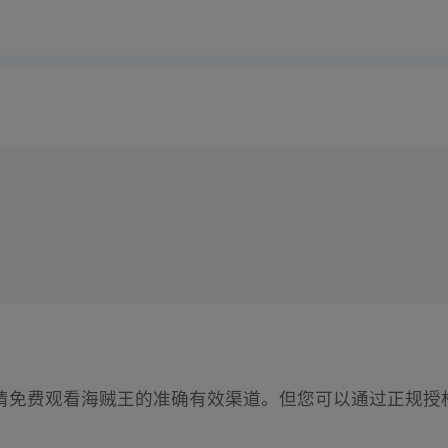
清免费观看海贼王的准确有效渠道。但您可以通过正规授