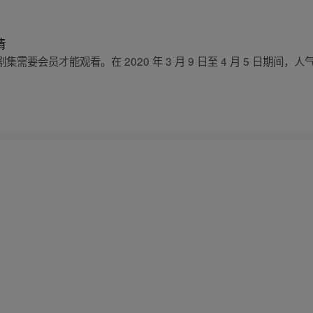
清
会员才能观看。在 2020 年 3 月 9 日至 4 月 5 日期间，人气