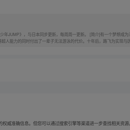
少年JUMP》，与日本同步更新，每周周一更新。 [简介]有一个梦想成
得超人能力的同时付出了一辈子无法游泳的代价。十年后，路飞为实现与
的伟大的冒险旅程！
的权威准确信息。但您可以通过搜索引擎等渠道进一步查找相关资源