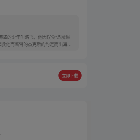
为海盗的少年叫路飞，他因误食“恶魔果
因救他而断臂的杰克斯的约定而出海，
立即下载
。