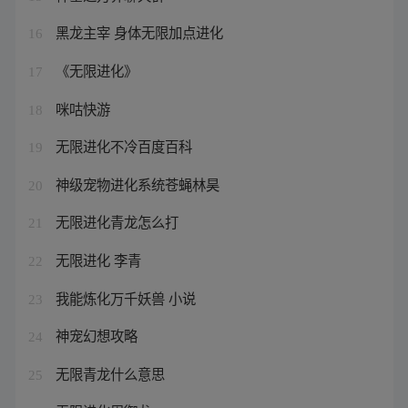
黑龙主宰 身体无限加点进化
16
《无限进化》
17
咪咕快游
18
无限进化不冷百度百科
19
神级宠物进化系统苍蝇林昊
20
无限进化青龙怎么打
21
无限进化 李青
22
我能炼化万千妖兽 小说
23
神宠幻想攻略
24
无限青龙什么意思
25