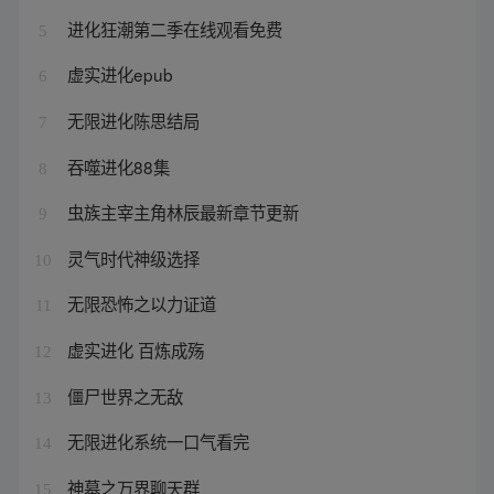
进化狂潮第二季在线观看免费
5
虚实进化epub
6
无限进化陈思结局
7
吞噬进化88集
8
虫族主宰主角林辰最新章节更新
9
灵气时代神级选择
10
无限恐怖之以力证道
11
虚实进化 百炼成殇
12
僵尸世界之无敌
13
无限进化系统一口气看完
14
神墓之万界聊天群
15