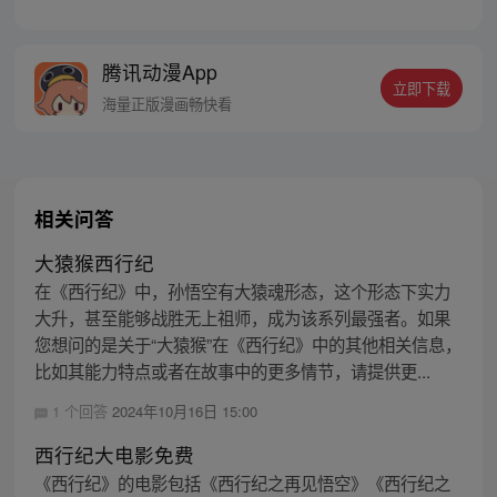
得“永恒之火”拯救苍生，可世间并没有因此
变得美好….随着阴谋慢慢揭露，暗魂四起,
为了让“永恒之火”重新归位，小狼妖白狼不
腾讯动漫App
辞万难，找到唐三藏大法师，和他一起重新
立即下载
寻回徒弟们，组成全新“西行小队”，再度踏
海量正版漫画畅快看
上西行之旅……
相关问答
大猿猴西行纪
在《西行纪》中，孙悟空有大猿魂形态，这个形态下实力
大升，甚至能够战胜无上祖师，成为该系列最强者。如果
您想问的是关于“大猿猴”在《西行纪》中的其他相关信息，
比如其能力特点或者在故事中的更多情节，请提供更...
1 个回答
2024年10月16日 15:00
西行纪大电影免费
《西行纪》的电影包括《西行纪之再见悟空》《西行纪之