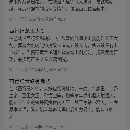
未来对战黄眉老魔，在妖怪大道等待大法师，与铁臂猿
猴、赤尻马猴等的战斗等情节。该漫画仍在连载中。
1 个回答
2024年08月24日 02:17
西行纪龙王大剑
在游戏《西行纪燃魂》中，敖雪的普通攻击技能为龙王大
剑。挥舞大剑时能够对敌人造成五段攻击，第五段具有击
飞效果。当携带黄金龙魂并释放雷电剑光时，持续使用普
攻，最多可产生 7 次龙魂剑光。
1 个回答
2024年08月24日 02:11
西行纪大妖有哪些
在《西行纪》中，大妖包括蜘蛛精、一虎、牛魔王、白骨
皇帝、蓝玉女王、孙悟空等。蜘蛛精年岁小但天赋强大，
能布下结实的蜘蛛网擒住南天王，甚至毒杀帝释天。一虎
原本普通，受元始天尊影响黑化后实力暴涨，能与元始
天...
1 个回答
2024年08月23日 11:05