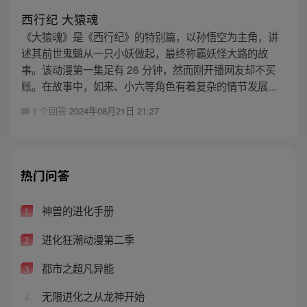
西行纪 大猿魂
《大猿魂》是《西行纪》的特别篇，以孙悟空为主角，讲
述其前世鬼魈从一只小妖做起，最终称霸妖怪大路的故
事。该动漫第一集足有 26 分钟，然而刚开播网友却不买
账。在故事中，如来、小六等角色有着复杂的情节发展...
1 个回答
2024年08月21日 21:27
热门问答
神兽的进化手册
1
进化狂潮动漫第二季
2
都市之超凡异能
3
无限进化之从龙神开始
4