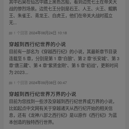
其中石昊在仙古中踏上黑色古船，看到边荒七王在帝关大
战的惨烈场景。边荒七王分别是石王、人王、火王、鲲鹏
王、朱雀王、青龙王、白虎王，他们在帝关大战时孤立
无...
1 个回答
2024年08月24日 10:18
穿越到西行纪世界的小说
目前有一部名为《穿越西行纪》的小说，其最新章节目录
连载至 5 章，分别是第 1 章“白狼”、第 2 章“长安城”、第 3
章“唐三藏”、第 4 章“紫贤金刚”、第 5 章“初战”，更新时间
为 2023...
1 个回答
2024年09月08日 00:47
穿越到西行纪世界万界的小说
目前为您找到一些涉及穿越到西行纪世界或万界的小说，
比如起点中文网有关于穿越诸天从西行纪开始的相关信
息，还有《龙神八部之西行纪》是以原作《西行纪》为蓝
本创造的独特西行世界。