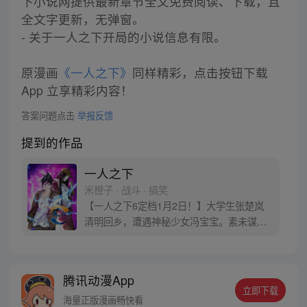
下小说网提供最新章节全文免费阅读、下载，且
全文字更新，无弹窗。
- 关于一人之下开局的小说信息有限。
原漫画
《一人之下》
同样精彩，点击按钮下载
App 立享精彩内容！
答案问题点击
举报反馈
提到的作品
一人之下
米橙子 · 战斗 · 搞笑
【一人之下6定档1月2日！】大学生张楚岚
清明回乡，遭遇神秘少女冯宝宝。素未谋面
的冯宝宝却对张楚岚异常熟悉，并将其带去
自己打工的快递公司。为了帮冯宝宝寻找她
的身世，也为了查清自己与爷爷身上的秘
腾讯动漫App
密，张楚岚的生活被彻底颠覆，与冯宝宝一
立即下载
同踏上“异人”之旅。
海量正版漫画畅快看