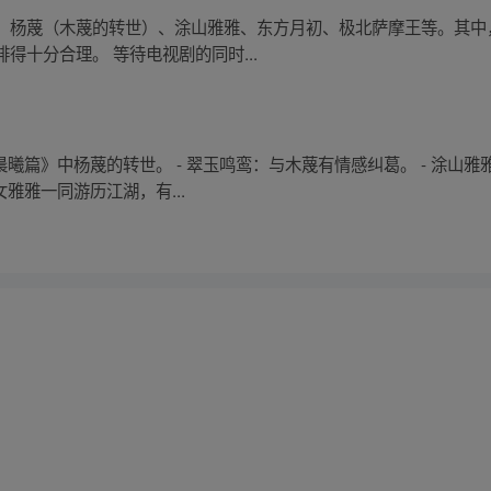
、杨蔑（木蔑的转世）、涂山雅雅、东方月初、极北萨摩王等。其中
得十分合理。 等待电视剧的同时...
晨曦篇》中杨蔑的转世。 - 翠玉鸣鸾：与木蔑有情感纠葛。 - 涂山
雅雅一同游历江湖，有...