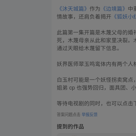
《沐天城篇》
作为
《边境篇》
中
情故事，还肩负着揭开
《狐妖小
此篇第一集开篇是木蔑父母的婚
死，木蔑母亲从此和家里决裂。
通过天眼给木蔑留下信息。
妖界医师翠玉鸣鸾体内有两个人
白玉村可能是一个妖怪拐卖窝点
姐弟 cp 也强势回归，面具团
等待电视剧的同时，也可以点击
答案问题点击
举报反馈
提到的作品