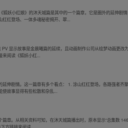
义。《狐妖小红娘》的沐天城篇是其中的一个篇章，它是圈外的延伸剧
红红登场、一体多魂秘密揭开、翠...
该 PV 显示故事是金晨曦篇的延续，且动画制作公司从绘梦动画更改为
来阅读《狐妖小红...
延伸剧情。这一篇章有多个看点： 1. 涂山红红登场，各路强者齐聚
使故事显得有些松散和杂乱...
篇章。从相关资料可知，在沐天城篇播出时，原本显示“总集数 146 
下方链接来阅读...