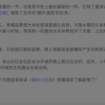
重要的一节，也是原作史上最长篇章的一环。它除了要讲
红娘》
铺垫了五年的“圈外谜团”的任务。
礼，黑耀监察使大闹肖家道盟婚礼现场，污蔑木蔑的父亲
木蔑小时候，哥哥杨一叹教他法术并帮他开了天眼，之后
格，分别是红眼和蓝眼，两人格都是金晨曦所产生的新意
，涂山红红会在赶去沐天城的路上路过白玉村。此外，小月
、小时候的王权霸业也有出现。
下方链接来阅读
《狐妖小红娘》
原著提前了解剧情了！