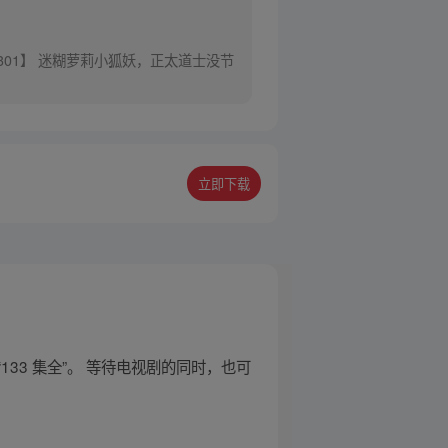
301】 迷糊萝莉小狐妖，正太道士没节
立即下载
33 集全”。 等待电视剧的同时，也可