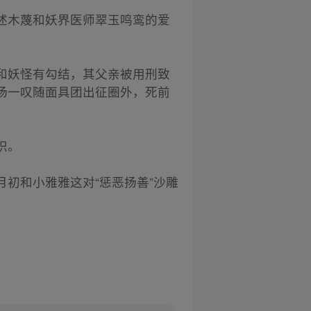
述木蔑和妖界医师翠玉鸣鸾的爱
和妖怪有勾结，其父亲被用刑致
杨一叹随面具团出征圈外，死前
识。
初和小雅雅这对“惩恶扬善”沙雕