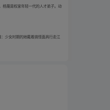
，杨蔑是权家年轻一代的人才弟子。动
雅雅：少女时期的她戴着搞怪面具行走江