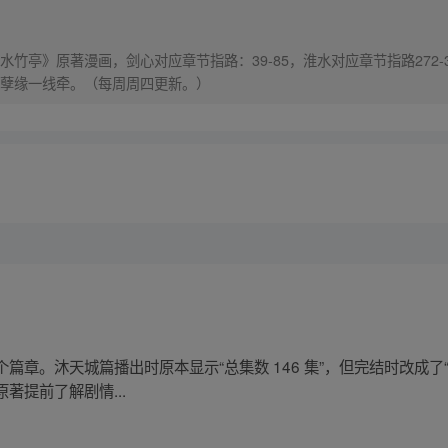
竹亭》原著漫画，剑心对应章节指路：39-85，淮水对应章节指路272-
孽缘一线牵。（每周周四更新。）
章。沐天城篇播出时原本显示“总集数 146 集”，但完结时改成了“1
著提前了解剧情...