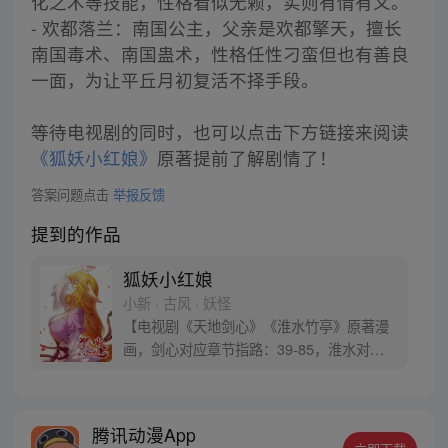
化之术等技能，性格看似无赖，实则有情有义。
- 欢都落兰：南国公主，父亲是欢都擎天，擅长
南国毒术、南国蛊术，性格任性刁蛮但也有善良
一面，为让平丘月初复活不择手段。
等待电视剧的同时，也可以点击下方链接来阅读
《狐妖小红娘》
原著提前了解剧情了！
答案问题点击
举报反馈
提到的作品
狐妖小红娘
小新 · 古风 · 妖怪
【电视剧《天地剑心》《淮水竹亭》原著漫
画，剑心对应章节指路：39-85，淮水对应
章节指路272-301】 迷糊萝莉小狐妖，正太
道士没节操。自古人妖生死恋，千载孽缘一
线牵。（每周周四更新。）
腾讯动漫App