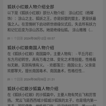
狐妖小红娘人物介绍全部
以下是《狐妖小红娘》部分人物介绍： 涂山红红（杨幂
饰）：涂山之主、狐妖之王，亦是妖盟的盟主，更是妖最
强之人。在苦情树下启动转世绩缘仪式后，失去所有妖力
和记忆后变为涂山苏苏。她是绝缘仙狐。 涂山雅雅（...
1 个回答
2024年08月12日 00:57
狐妖小红娘南国人物介绍
在《狐妖小红娘》南国篇中，主要人物有： - 平丘月初：
东方月初转世，具有万毒之体、变化之术等技能，性格看
似无赖，实则有情有义。 - 欢都落兰：南国公主，父亲是
欢都擎天，擅长南国毒术、南国蛊术，性格任性...
1 个回答
2024年08月09日 21:31
狐妖小红娘沙狐篇人物介绍
在《狐妖小红娘》的沙狐篇中，主要人物有梵云飞和厉雪
扬。 梵云飞是西西域沙狐城沙狐族的太子，也是境内第一
高手、国民偶像。他性格口吃，说话结结巴巴，唯一一句