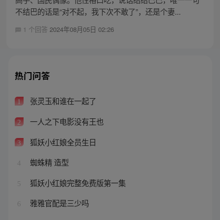
不结巴的话是“对不起，我下次不敢了”，还是个妻...
1 个回答
2024年08月05日 02:26
热门问答
张灵玉和谁在一起了
1
一人之下电影没有王也
2
狐妖小红娘全员生日
3
蜘蛛精 造型
4
狐妖小红娘完整免费版第一集
5
雅雅官配是三少吗
6