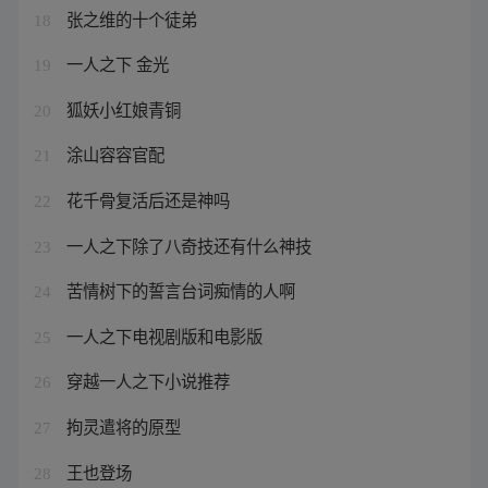
张之维的十个徒弟
18
一人之下 金光
19
狐妖小红娘青铜
20
涂山容容官配
21
花千骨复活后还是神吗
22
一人之下除了八奇技还有什么神技
23
苦情树下的誓言台词痴情的人啊
24
一人之下电视剧版和电影版
25
穿越一人之下小说推荐
26
拘灵遣将的原型
27
王也登场
28