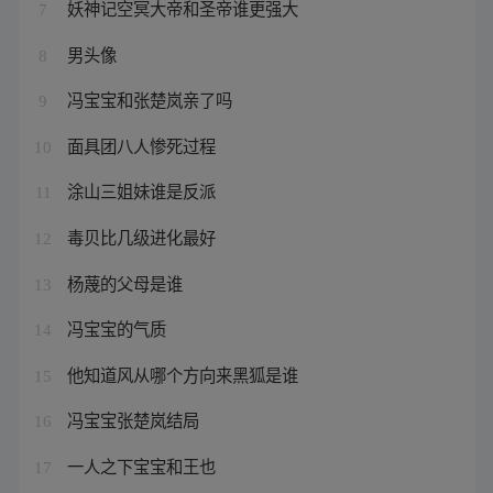
妖神记空冥大帝和圣帝谁更强大
7
男头像
8
冯宝宝和张楚岚亲了吗
9
面具团八人惨死过程
10
涂山三姐妹谁是反派
11
毒贝比几级进化最好
12
杨蔑的父母是谁
13
冯宝宝的气质
14
他知道风从哪个方向来黑狐是谁
15
冯宝宝张楚岚结局
16
一人之下宝宝和王也
17