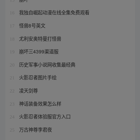
我独自崛起动漫在线全集免费观看
16
怪兽8号英文
17
尤利安奥特曼打怪兽
18
崩坏三4399渠道服
19
历史军事小说网收集最经典
20
火影忍者图片手绘
21
凌天剑尊
22
神话装备效果怎么样
23
火影忍者体验服官方入口
24
万古神尊李君夜
25