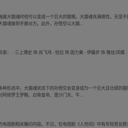
施展大猿魂时他可以变成一个巨大的猿猴。大猿魂充满兽性，无坚不
猿魂做到手撕对方。此外，孙悟空以大猿...
 三上博史 饰 肖飞鸿 - 恰拉 饰 固力果 - 伊藤步 饰 雅佳/凤蝶 - 
多种形态中，大猿魂状态下的孙悟空会变身成为一个巨大且壮硕的猿
阿修罗王罗睺、白骨皇帝、毘沙门天、牛...
的电视剧相关确切内容。不过，在电视剧《人世间》中有年轻男女醉