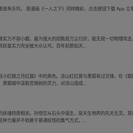
是朱乐玲。 原漫画《一人之下》同样精彩，点击按钮下载 App 立
峰实力不容小觑，最为强大的招数是万尘归宗，能无视一切物理攻击
妖皇实力完全被大众认可。百年前那如天...
妖小红娘之月红篇》中的角色。涂山红红曾与黑狐有过交锋，在《狐
黑狐暗中汲取苦情树的灵力，对涂山造成...
的妖魂特质相关。孙悟空从石头中诞生，是天生地养的先天生灵，其
种力量并不依赖于普通妖怪的集气方式，...