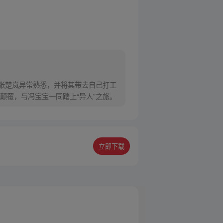
对张楚岚异常熟悉，并将其带去自己打工
颠覆，与冯宝宝一同踏上“异人”之旅。
立即下载