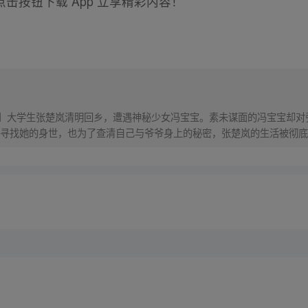
击按钮下载 App 立享精彩内容！
！】大学生张楚岚清明回乡，遭遇神秘少女冯宝宝。素未谋面的冯宝宝却
寻找她的身世，也为了查清自己与爷爷身上的秘密，张楚岚的生活被彻底