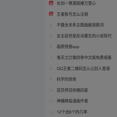
长剑一尊酒高楼万里心
2
王者账号怎么注销
3
不健全关系主题曲破浪歌词
4
女主前世是反派重生的小说现代
5
画质怪兽app
6
鬼灭之刃第四季中文版免费观看
7
QQ王者二维码怎么让别人登录
8
科学的惊奇
9
驭灵师羽衣精四星
10
神俑降临漫画作者
11
12个出6个的几率
12