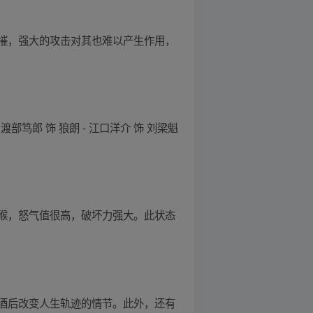
摧，强大的攻击对其也难以产生作用，
渡部笃郎 饰 狼朗 - 江口洋介 饰 刘梁魁
猴，怒气值很高，破坏力强大。此状态
酒后改变人生轨迹的情节。此外，还有