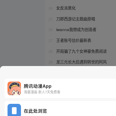
女反派黑化
24
刀郎西游记主题曲原唱
25
iwanna我想成为创造者
26
王者账号估价最新表
27
开局骗了九个女神豪免费阅读
28
龙三元长大后遇到转世的阿风
29
星甲魂将传动画版
30
腾讯动漫App
海量漫画 新人7天免费看
在此处浏览