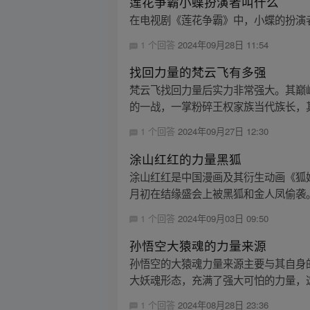
莲花争霸小蝶扮演者叫什么
在电视剧《莲花争霸》中，小蝶的扮演者
1 个回答
2024年09月28日 11:54
找回力量的梵云飞有多强
梵云飞找回力量后实力非常强大。其巅
的一战，一掌粉碎王权家族当代族长，其
1 个回答
2024年09月27日 12:30
涂山红红的力量黑狐
涂山红红是中国漫画及其衍生动画《狐
月初在结缘盛会上被黑狐和金人凤偷袭。
1 个回答
2024年09月03日 09:50
孙悟空大猿魂的力量来源
孙悟空的大猿魂力量来源主要与其自身
大妖魂形态，充满了强大可怕的力量，这
1 个回答
2024年08月28日 23:36