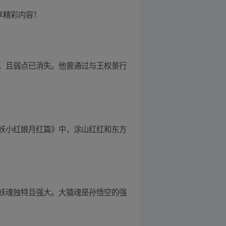
享精彩内容！
，且弱点已消失。他曾通过与王权景行
妖小红娘月红篇》中，涂山红红和东方
妖魂独特且强大。大猿魂是孙悟空的强