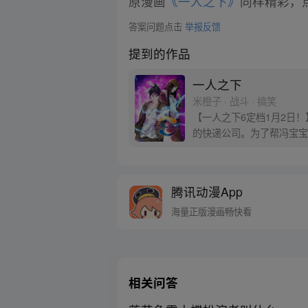
原漫画
《一人之下》
同样精彩，点
答案问题点击
举报反馈
提到的作品
一人之下
米橙子 · 战斗 · 搞笑
【一人之下6定档1月2日
的快递公司。为了帮冯宝宝
腾讯动漫App
海量正版漫画畅快看
相关问答