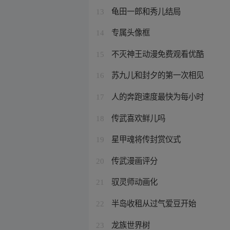
龟田一郎和秀儿结局
13
专属头像框
14
不灭神王动漫免费观看优酷
15
苏九儿和封夕的第一次相见
16
人的奔跑速度最快为每小时
17
传武喜欢鲜儿吗
18
星甲魂将传封赏仪式
19
传武漫画评分
20
驭灵师动画化
21
半岛收租从过气爱豆开始
22
龙族世界树
23