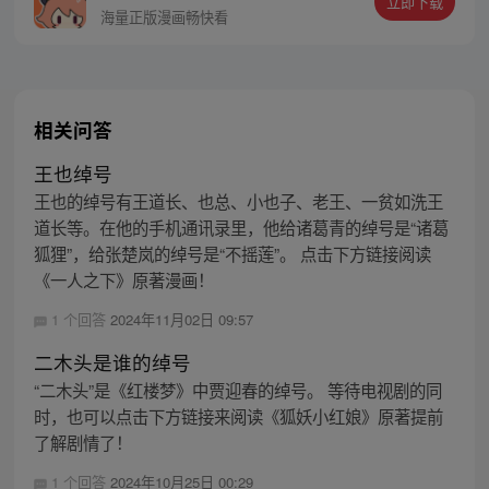
立即下载
海量正版漫画畅快看
相关问答
王也绰号
王也的绰号有王道长、也总、小也子、老王、一贫如洗王
道长等。在他的手机通讯录里，他给诸葛青的绰号是“诸葛
狐狸”，给张楚岚的绰号是“不摇莲”。 点击下方链接阅读
《一人之下》原著漫画！
1 个回答
2024年11月02日 09:57
二木头是谁的绰号
“二木头”是《红楼梦》中贾迎春的绰号。 等待电视剧的同
时，也可以点击下方链接来阅读《狐妖小红娘》原著提前
了解剧情了！
1 个回答
2024年10月25日 00:29