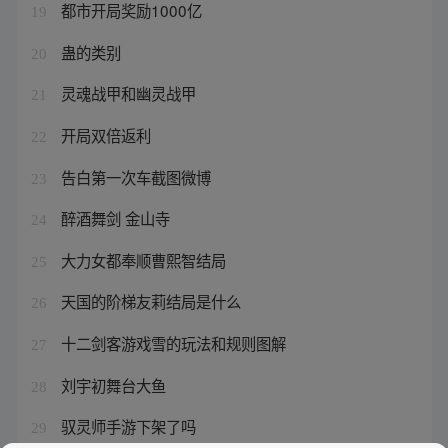
都市开局奖励1000亿
19
蛊的类别
20
灵魂战甲和幽灵战甲
21
开局双倍返利
22
告白第一次车截图微博
23
醉酒舞剑 金山寺
24
大力女都奉顺曹熙智结局
25
天国的阶梯友莉结局是什么
26
十二剑客游戏雪的玩法和规则图解
27
刘宇初舞台大鱼
28
驭灵师手游下架了吗
29