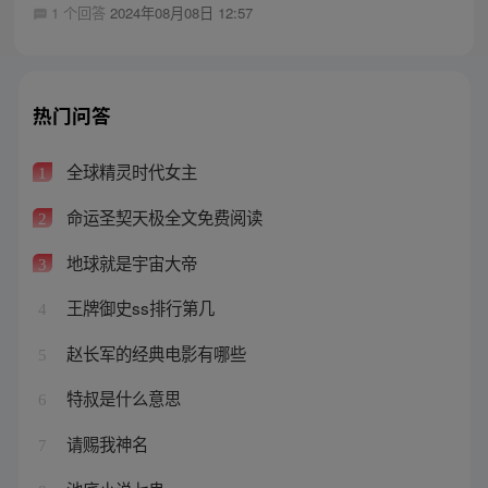
1 个回答
2024年08月08日 12:57
热门问答
全球精灵时代女主
1
命运圣契天极全文免费阅读
2
地球就是宇宙大帝
3
王牌御史ss排行第几
4
赵长军的经典电影有哪些
5
特叔是什么意思
6
请赐我神名
7