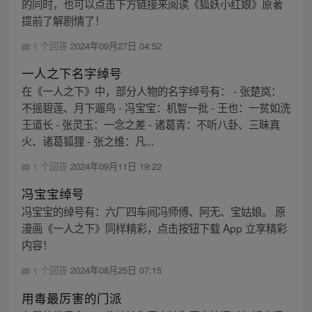
的同时，也可以点击下方链接来阅读《狐妖小红娘》原著
提前了解剧情了！
1 个回答
2024年09月27日 04:52
一人之下名字绰号
在《一人之下》中，部分人物的名字绰号有： - 张楚岚：
不摇碧莲、月下遛鸟 - 冯宝宝：机智一批 - 王也：一贫如洗
王道长 - 张灵玉：一念之差 - 诸葛青：不听八卦、三昧真
火、诸葛狐狸 - 张之维：凡...
1 个回答
2024年09月11日 19:22
冯宝宝绰号
冯宝宝的绰号有：六厂四车间冯师傅、阿无、宝姑娘。 原
漫画《一人之下》同样精彩，点击按钮下载 App 立享精彩
内容！
1 个回答
2024年08月25日 07:15
用毒最厉害的门派