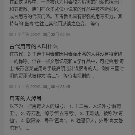
在武侠世界中，一些被认为用毒较为厉害的门派包括唐门
和五毒教。唐门在众多武侠小说家的作品中被不断强化，
成为用毒的代表门派。五毒教也具有很强的用毒实力，其
特有的“蛊毒”往往让其他门派谈之色变。 等待...
1 个回答
2024年08月22日 05:24
古代用毒的人叫什么
在古代，对于善于用毒或因用毒而出名的人并没有特定统
一的称呼。但在一些文献记载和文学作品中，可能会用“毒
士”来形容某些用毒手段高明或计谋狠毒的人，例如三国时
期的贾诩就被称为“毒士”。 等待电视剧的...
1 个回答
2024年08月09日 23:45
用毒的人绰号
以下为一些用毒之人的绰号： 1. 王二民，人送外号“解毒
王”。 2. 齐云璈，绰号“锦衣毒丐”。 3. 王难姑，被称为“毒
仙”。 4. 欧阳锋，号称“西毒”。 5. 独孤伊人，外号“毒女曼
陀罗”。 ...