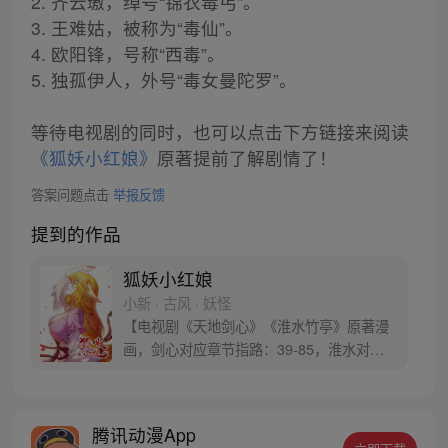
2. 齐云璈，绰号“锦衣毒丐”。
3. 王难姑，被称为“毒仙”。
4. 欧阳锋，号称“西毒”。
5. 独孤伊人，外号“毒女曼陀罗”。
等待电视剧的同时，也可以点击下方链接来阅读
《狐妖小红娘》
原著提前了解剧情了！
答案问题点击
举报反馈
提到的作品
狐妖小红娘
小新 · 古风 · 妖怪
【电视剧《天地剑心》《淮水竹亭》原著漫
画，剑心对应章节指路：39-85，淮水对应
章节指路272-301】 迷糊萝莉小狐妖，正太
道士没节操。自古人妖生死恋，千载孽缘一
线牵。（每周周四更新。）
腾讯动漫App