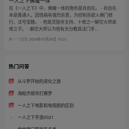
一人之下佛魔一体
在《一人之下》中，佛魔一体的角色是肖自在。 - 肖自在
本是普通人，因怪病有强烈杀意，为控制杀欲入佛门修
行，法号宝静。 - 他是灵隐寺主持、十佬之一解空大师弟
佬之子。 - 解空大师认为他有天分教其法门手...
1 个回答
2024年07月24日 10:21
热门问答
从斗罗开始的进化之旅
1
海帕杰顿吊打赛罗
2
一人之下电影和电视剧的区别
3
一人之下手游2021
4
绝世唐门雪帝有多美