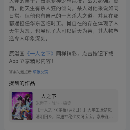
大师的弟子，熟悉多种少林绝技，战力超强。然
而，他天生有杀人狂的倾向，杀人对他来说如同
日常。但他也有自己的一套杀人之道，并且在那
都通担任华东区临时工。肖自在的存在体现了人
天生为恶，也展现了人可以后天为善，其人物塑
造令人印象深刻。
原漫画
《一人之下》
同样精彩，点击按钮下载
App 立享精彩内容！
答案问题点击
举报反馈
提到的作品
一人之下
米橙子 · 战斗 · 搞笑
【一人之下6定档1月2日！】大学生张楚岚
清明回乡，遭遇神秘少女冯宝宝。素未谋面
的冯宝宝却对张楚岚异常熟悉，并将其带去
自己打工的快递公司。为了帮冯宝宝寻找她