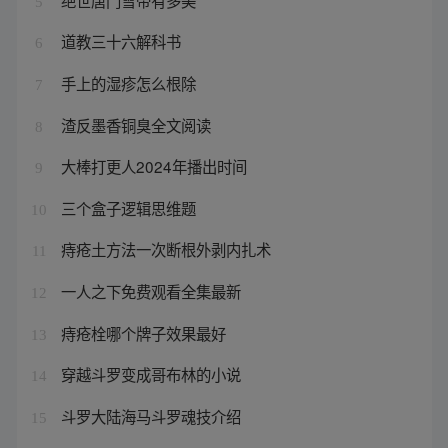
5
道教三十六解科书
6
手上的湿疹怎么根除
7
渣反墨香铜臭全文阅读
8
大棒打更人2024年播出时间
9
三个盒子逻辑思维题
10
痔疮土方法一次断根外剥内扎术
11
一人之下免费观看全集最新
12
痔疮栓哪个牌子效果最好
13
穿越斗罗变成哥布林的小说
14
斗罗大陆海马斗罗魂技介绍
15