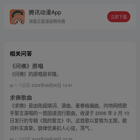
的身世，也为了查清自己与爷爷身上的秘
腾讯动漫App
密，张楚岚的生活被彻底颠覆，与冯宝宝一
立即下载
同踏上“异人”之旅。
海量正版漫画畅快看
相关问答
《问佛》原唱
《问佛》的原唱是祁隆。
1 个回答
2024年09月30日 13:41
求佛歌曲
《求佛》是由陈超填词、谱曲，姜春植编曲，内地网络歌
手誓言演唱的一首国语流行歌曲，收录于 2006 年 2 月 10
日发行的专辑《我的誓言》中。这首歌以爱情为主题，歌
词朴实真挚，旋律优美扣人心弦，荡气...
1 个回答
2024年09月29日 23:35