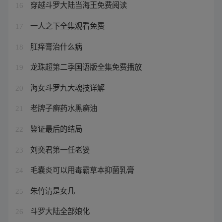
穿越斗罗大陆当海王免费阅读
16
一人之下全集观看免费
17
肛痒膏治什么病
18
龙珠超第二季国语版全集免费播放
19
海女斗罗九大魂技详解
20
老牌子癣药水黑癣油
21
鉴证最后的结局
22
刘奕君第一任老婆
23
毛囊炎可以用毒霸草本抑菌乳膏
24
朱竹清是女几
25
斗罗大陆全部娘化
26