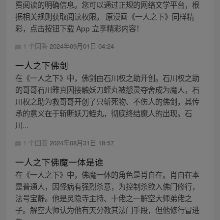
费阅读的明确信息。您可以通过正规的网络文学平台，根
据相关规则获取阅读权限。 原漫画《一人之下》同样精
彩，点击按钮下载 App 立享精彩内容！
1 个回答
2024年09月01日 04:24
一人之下佛剑
在《一人之下》中，佛剑由石川权之助开创。石川权之助
的哥哥石川雅真因接触妖刀蛭丸被怨灵夺舍成为魔人，石
川权之助为救哥哥开创了只斩死物、不伤人的佛剑，其传
承的意义在于斩断妖刀蛭丸，彻底终结魔人的出现。石
川...
1 个回答
2024年08月31日 18:57
一人之下佛魔一体是谁
在《一人之下》中，佛魔一体的角色是肖自在。肖自在本
是普通人，因怪病有强烈杀意，为控制杀欲入佛门修行，
法号宝静。他是灵隐寺主持、十佬之一解空大师弟佬之
子。解空大师认为他有天分教其法门手段，但他修行冒进