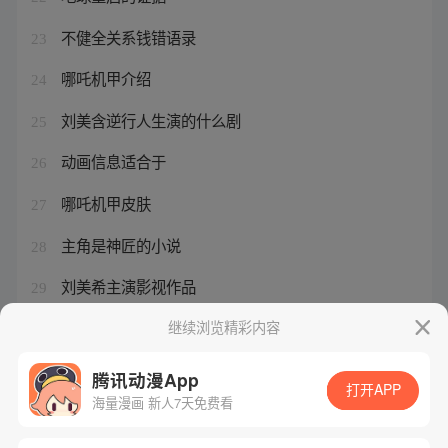
不健全关系钱错语录
23
哪吒机甲介绍
24
刘美含逆行人生演的什么剧
25
动画信息适合于
26
哪吒机甲皮肤
27
主角是神匠的小说
28
刘美希主演影视作品
29
类似于匠神的小说
继续浏览精彩内容
30
腾讯动漫App
打开APP
海量漫画 新人7天免费看
腾讯漫画
起点读书
QQ阅读