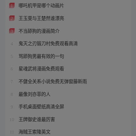
哪吒机甲是哪个动画片
1
王玉雯与王楚然谁漂亮
2
不当舔狗的漫画简介
3
鬼灭之刃锻刀村免费观看高清
4
骂舔狗男最有效的一句
5
星魂武将漫画免费观看
6
不健全关系小说免费无弹窗藤新雨
7
最像刘亦菲的人
8
手机桌面壁纸高清全屏
9
王牌御史谁最厉害
10
海贼王索隆英文
11