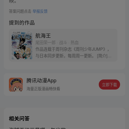
映。
答案问题点击
举报反馈
提到的作品
航海王
尾田荣一郎 · 战斗 · 热血
作品连载于周刊杂志《周刊少年JUMP》，
与日本同步更新，每周周一更新。 [简介]有
一个梦想成为海盗的少年叫路飞，他因误
食“恶魔果实”而成为了橡皮人，在获得超人
能力的同时付出了一辈子无法游泳的代价。
腾讯动漫App
十年后，路飞为实现与因救他而断臂的杰克
立即下载
斯的约定而出海，开始了以成为海盗王为目
海量正版漫画畅快看
标的伟大的冒险旅程！
相关问答