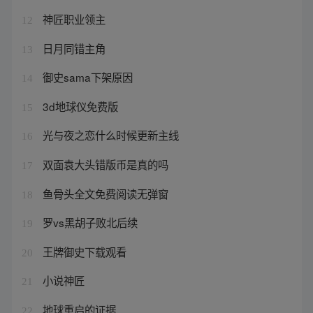
神匠职业领主
12
日月同错主角
13
御史sama下架原因
14
3d地球仪免费版
15
光与夜之恋什么时候更新主线
16
双面袁大头错版币是真的吗
17
鱼骨头全文免费阅读无弹窗
18
罗vs黑胡子败北后续
19
王牌御史下载观看
20
小说神匠
21
地球重启的证据
22