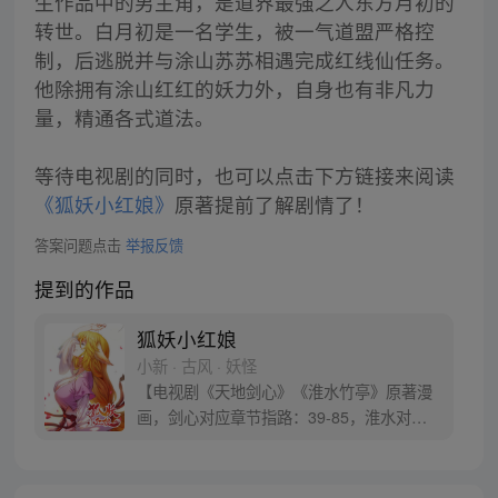
生作品中的男主角，是道界最强之人东方月初的
转世。白月初是一名学生，被一气道盟严格控
制，后逃脱并与涂山苏苏相遇完成红线仙任务。
他除拥有涂山红红的妖力外，自身也有非凡力
量，精通各式道法。
等待电视剧的同时，也可以点击下方链接来阅读
《狐妖小红娘》
原著提前了解剧情了！
答案问题点击
举报反馈
提到的作品
狐妖小红娘
小新 · 古风 · 妖怪
【电视剧《天地剑心》《淮水竹亭》原著漫
画，剑心对应章节指路：39-85，淮水对应
章节指路272-301】 迷糊萝莉小狐妖，正太
道士没节操。自古人妖生死恋，千载孽缘一
线牵。（每周周四更新。）