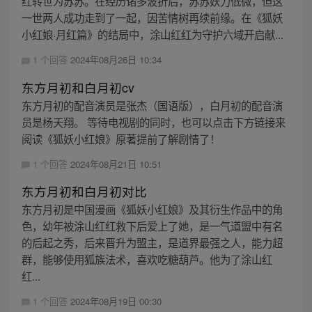
红转世为苏苏。在经历诸多波折后，苏苏妖力低微，但这
一世两人成功走到了一起，因苦情树再续前缘。在《狐妖
小红娘·月红篇》的结局中，涂山红红为守护六域开启献...
1 个回答
2024年08月26日 10:34
东方月初和白月初cv
东方月初的配音演员是张杰（国语版），白月初的配音演
员是杨天翔。 等待电视剧的同时，也可以点击下方链接来
阅读《狐妖小红娘》原著提前了解剧情了！
1 个回答
2024年08月21日 10:51
东方月初和白月初对比
东方月初是中国漫画《狐妖小红娘》及其衍生作品中的角
色，幼年被涂山红红救下后爱上了她，是一气道盟中有名
的后起之秀，后来晋升为盟主，是道界最强之人，能力超
群，能够使用狐族法术，喜欢吃糖葫芦。他为了涂山红
红...
1 个回答
2024年08月19日 00:30