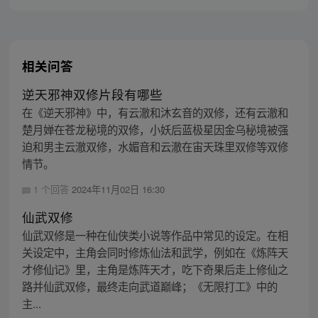
相关问答
逆天邪神双修片段有哪些
在《逆天邪神》中，有云澈和沐玄音的双修，还有云澈和
楚月婵在苍龙秘境的双修，小妖后蓝极星因金乌秘境被强
迫和男主云澈双修，水媚音和云澈在宙天珠里双修等双修
情节。
1 个回答
2024年11月02日 16:30
仙武双修
仙武双修是一种在仙侠类小说等作品中常见的设定。在相
关设定中，主角会同时修炼仙法和武学，例如在《炼阵天
才修仙记》里，主角是炼阵天才，吃下奇果后走上修仙之
路并仙武双修，最终走向武道巅峰；《无限打工》中的
主...