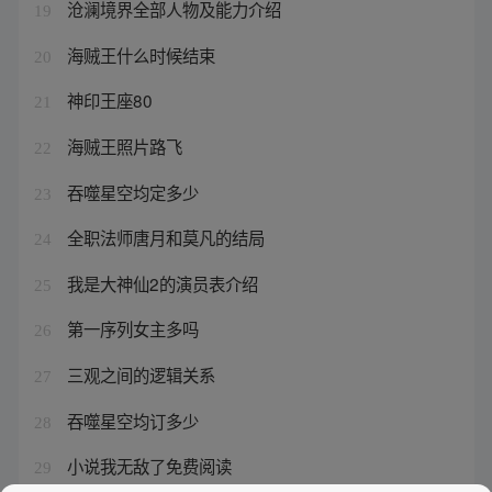
沧澜境界全部人物及能力介绍
19
海贼王什么时候结束
20
神印王座80
21
海贼王照片路飞
22
吞噬星空均定多少
23
全职法师唐月和莫凡的结局
24
我是大神仙2的演员表介绍
25
第一序列女主多吗
26
三观之间的逻辑关系
27
吞噬星空均订多少
28
小说我无敌了免费阅读
29