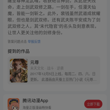
醒至尊神龙武魂，收获绝世神剑，从此逆天改
命，走上剑武双修之路，一剑在手，任漫天仙
魔，皆能一剑斩之。此外，裴钱虽然武道成就耀
眼，但也是剑武双修。还有武夫陈平安成为了剑
武双修之人，其“末代隐官”的名头及刻意表现，
让世人更关注他的剑修身份。
答案问题点击
举报反馈
提到的作品
元尊
未天文化 · 战斗 · 逆袭
2017年12月5日上线，每周二、四、六、日
更新。 此漫画由天蚕土豆热门小说《元尊》
改编。少年执笔，龙蛇舞动；劈开乱世，点
亮苍穹。气掌乾坤的世界里，究竟是蟒雀吞
龙，还是圣龙崛起？！
腾讯动漫App
立即下载
海量正版漫画畅快看