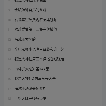
8
全职法师莫凡的父母
9
吞噬星空免费观看全集视频
10
艰难爱情第十二集在线播放
11
海贼王索隆的
12
全职法师小说唐月最终和谁一起
13
我是大神仙第三季点播在线观看
14
《斗罗大陆》第144集
15
我是大神仙2的演员表大全
16
海贼王动漫头像艾斯
17
斗罗大陆完整多少集
18