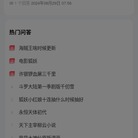
1 个回答
2024年08月29日 07:56
热门问答
海贼王啥时候更新
1
电影狐妖
2
许银锣血屠三千里
3
斗罗大陆第一季剧版千仞雪
4
狐妖小红娘十连抽什么时候抽好
5
永恒天体初代
6
天下主宰柳云小说
7
我是大神仙原版漫画