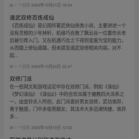
1 个回答
2024年10月21日 18:54
道武双修百炼成仙
《百炼成仙》是幻雨所著武侠仙侠类小说，主要讲述一个
没有灵根的少年林轩，机缘巧合救了飘云谷一位重伤长老
后被引荐入门，又在机遇巧合之下得到变废为宝的能力，
从而踏上修仙道路，但未提及道武双修相关内容。对不
起...
1 个回答
2024年10月20日 22:47
双修门派
在一些网文和游戏设定中存在双修门派，例如《诛仙》
《梦幻诛仙》《诛仙2》中的合欢派属于魔教四大派系之
一，由金铃夫人所创，此门派喜好男女双修，武功诡异，
善于魅惑，门中多俊男靓女，其法术大多迅速快捷、诡异
多...
1 个回答
2024年10月19日 12:02