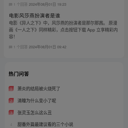
1 个回答
2024年08月01日 19:23
电影风莎燕扮演者是谁
电影《异人之下》中，风莎燕的扮演者是那尔那茜。 原漫
画《一人之下》同样精彩，点击按钮下载 App 立享精彩内
容！
1 个回答
2024年08月01日 09:42
热门问答
萧炎的结局被火烧死了
1
清瞳为什么变小了呢
2
张灵玉怎么这么丑
3
甜番外篇最建议看的三个小说
4