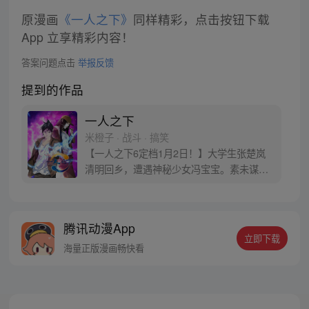
原漫画
《一人之下》
同样精彩，点击按钮下载
App 立享精彩内容！
答案问题点击
举报反馈
提到的作品
一人之下
米橙子 · 战斗 · 搞笑
【一人之下6定档1月2日！】大学生张楚岚
清明回乡，遭遇神秘少女冯宝宝。素未谋面
的冯宝宝却对张楚岚异常熟悉，并将其带去
自己打工的快递公司。为了帮冯宝宝寻找她
的身世，也为了查清自己与爷爷身上的秘
腾讯动漫App
密，张楚岚的生活被彻底颠覆，与冯宝宝一
立即下载
同踏上“异人”之旅。
海量正版漫画畅快看