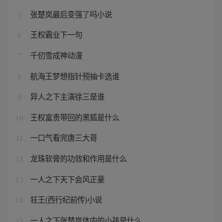
张楚岚最后变强了吗小说
5
王权霸业下一句
6
千仞雪成神动漫
7
航海王梦想指针预抽卡选谁
8
异人之下主演徐三是谁
9
王权富贵带回的黑狐是什么
10
一口气看完唐三大哥
11
龙珠软膏的功效和作用是什么
12
一人之下天下会风正豪
13
狂王(西行纪前传)小说
14
一人之下张楚岚体内的小孩是什么
15