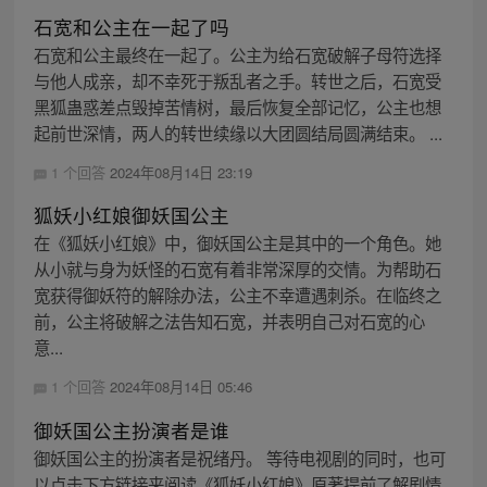
石宽和公主在一起了吗
石宽和公主最终在一起了。公主为给石宽破解子母符选择
与他人成亲，却不幸死于叛乱者之手。转世之后，石宽受
黑狐蛊惑差点毁掉苦情树，最后恢复全部记忆，公主也想
起前世深情，两人的转世续缘以大团圆结局圆满结束。 ...
1 个回答
2024年08月14日 23:19
狐妖小红娘御妖国公主
在《狐妖小红娘》中，御妖国公主是其中的一个角色。她
从小就与身为妖怪的石宽有着非常深厚的交情。为帮助石
宽获得御妖符的解除办法，公主不幸遭遇刺杀。在临终之
前，公主将破解之法告知石宽，并表明自己对石宽的心
意...
1 个回答
2024年08月14日 05:46
御妖国公主扮演者是谁
御妖国公主的扮演者是祝绪丹。 等待电视剧的同时，也可
以点击下方链接来阅读《狐妖小红娘》原著提前了解剧情