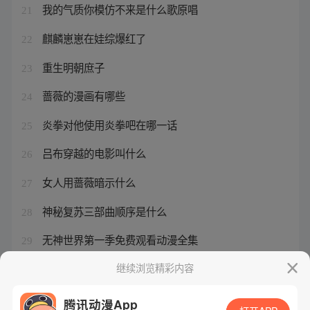
我的气质你模仿不来是什么歌原唱
21
麒麟崽崽在娃综爆红了
22
重生明朝庶子
23
蔷薇的漫画有哪些
24
炎拳对他使用炎拳吧在哪一话
25
吕布穿越的电影叫什么
26
女人用蔷薇暗示什么
27
神秘复苏三部曲顺序是什么
28
无神世界第一季免费观看动漫全集
29
农村舞狮子
继续浏览精彩内容
30
腾讯动漫App