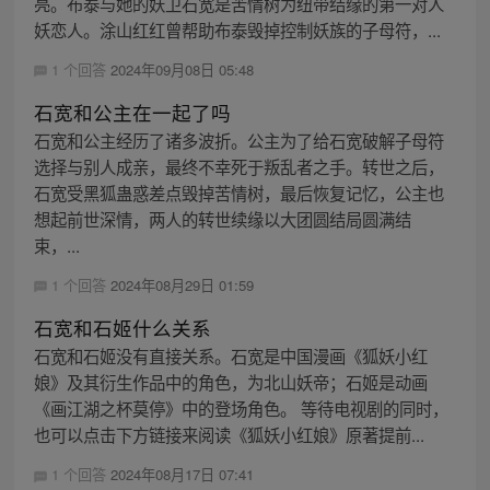
亮。布泰与她的妖卫石宽是苦情树为纽带结缘的第一对人
妖恋人。涂山红红曾帮助布泰毁掉控制妖族的子母符，...
1 个回答
2024年09月08日 05:48
石宽和公主在一起了吗
石宽和公主经历了诸多波折。公主为了给石宽破解子母符
选择与别人成亲，最终不幸死于叛乱者之手。转世之后，
石宽受黑狐蛊惑差点毁掉苦情树，最后恢复记忆，公主也
想起前世深情，两人的转世续缘以大团圆结局圆满结
束，...
1 个回答
2024年08月29日 01:59
石宽和石姬什么关系
石宽和石姬没有直接关系。石宽是中国漫画《狐妖小红
娘》及其衍生作品中的角色，为北山妖帝；石姬是动画
《画江湖之杯莫停》中的登场角色。 等待电视剧的同时，
也可以点击下方链接来阅读《狐妖小红娘》原著提前...
1 个回答
2024年08月17日 07:41