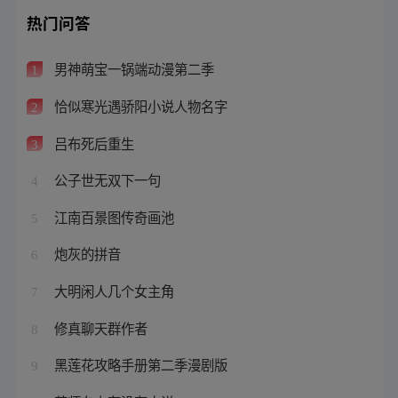
热门问答
男神萌宝一锅端动漫第二季
1
恰似寒光遇骄阳小说人物名字
2
吕布死后重生
3
公子世无双下一句
4
江南百景图传奇画池
5
炮灰的拼音
6
大明闲人几个女主角
7
修真聊天群作者
8
黑莲花攻略手册第二季漫剧版
9