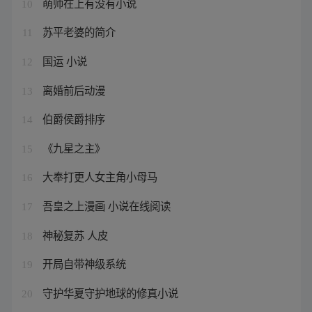
萌师在上有没有小说
10
苏平老婆的简介
11
国运 小说
12
离婚前后动漫
13
伯爵侯爵排序
14
《九星之主》
15
大奉打更人女主角小母马
16
吾皇之上漫画 小说在线阅读
17
神秘复苏 人皮
18
开局自带神级系统
19
守护华夏守护地球的修真小说
20