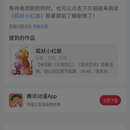
等待电视剧的同时，也可以点击下方链接来阅读
《狐妖小红娘》
原著提前了解剧情了！
答案问题点击
举报反馈
提到的作品
狐妖小红娘
小新 · 古风 · 妖怪
【电视剧《天地剑心》《淮水竹亭》原著漫
画，剑心对应章节指路：39-85，淮水对应
章节指路272-301】 迷糊萝莉小狐妖，正太
道士没节操。自古人妖生死恋，千载孽缘一
线牵。（每周周四更新。）
腾讯动漫App
立即下载
海量正版漫画畅快看