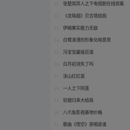
张楚岚异人之下电视剧在线观看
11
《龙珠超》贝吉塔结局
12
伊姆果实能力无敌
13
白鹭清澄的形象化啥意思
14
冯宝宝最接近道
15
白月初消失了吗
16
涂山红红是
17
一人之下阿莲
18
狂嫂归来大结局
19
八爪鱼影视基地价格
20
歌曲《悟空》原唱是谁
21