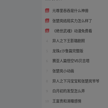
元尊里吞吞是什么神兽
1
张楚岚结局实力怎么样了
2
《绝世武魂》动漫免费看
3
异人之下王影璐剧照
4
龙珠z沙鲁篇完整版
5
赛亚人篇悟空VS贝吉塔
6
张楚岚小动画
7
异人之下冯宝宝和张楚岚爷爷
8
白月初的发型怎么弄
9
王富贵和清瞳感情
10