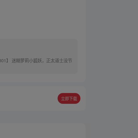
301】 迷糊萝莉小狐妖，正太道士没节
立即下载