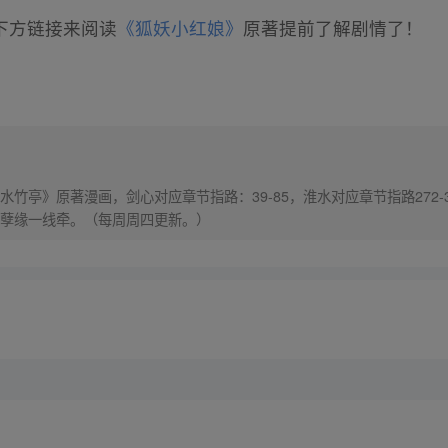
下方链接来阅读
《狐妖小红娘》
原著提前了解剧情了！
竹亭》原著漫画，剑心对应章节指路：39-85，淮水对应章节指路272-
孽缘一线牵。（每周周四更新。）