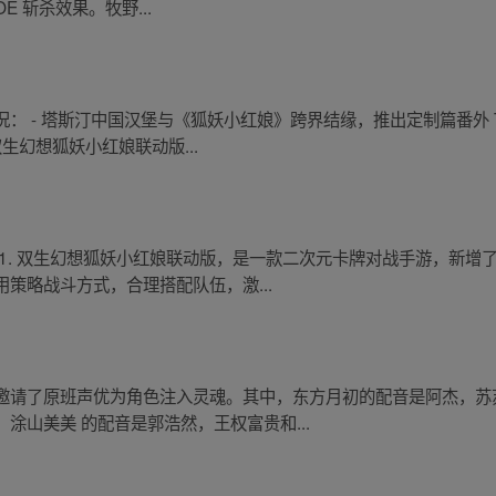
OE 斩杀效果。牧野...
： - 塔斯汀中国汉堡与《狐妖小红娘》跨界结缘，推出定制篇番外 
双生幻想狐妖小红娘联动版...
1. 双生幻想狐妖小红娘联动版，是一款二次元卡牌对战手游，新增
策略战斗方式，合理搭配队伍，激...
邀请了原班声优为角色注入灵魂。其中，东方月初的配音是阿杰，苏
涂山美美 的配音是郭浩然，王权富贵和...