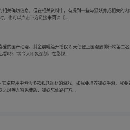
的相关确切信息。但在相关资料中，有提到一些与狐妖养成相关的内
时，也可以点击下方链接来阅读《...
爱的国产动漫。其金晨曦篇开播仅 3 天便登上国漫周排行榜第二名
看吗？”等令人印象深刻。在影视...
 - 安卓应用中包含多款狐妖题材的游戏，如我要培养狐妖手游、我
之凤唳九霄免费版、狐妖忘仙路官方...