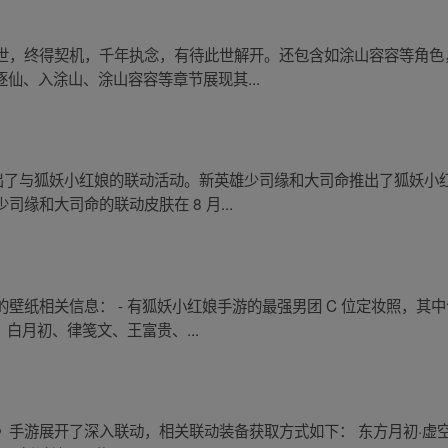
世，终得契机，千年执念，有待此世解开。还包含如涂山容容等角色
仙、入涂山、涂山容容等章节展现其...
推出了与狐妖小红娘的联动活动。新英雄少司缘和大司命推出了狐妖
缘和大司命的联动皮肤在 8 月...
壁纸相关信息： - 有狐妖小红娘手游的最强男团 C 位定妆照，其
、白月初、律笺文、王富贵、...
手游展开了深入联动，相关联动装备获取方式如下： 东方月初·虚空之