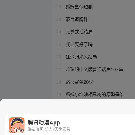
狐妖皇帝短剧
22
茶百道胸针
23
元尊武瑶结局
24
武瑶变好了吗
25
狂少归来大结局
26
龙珠超中文版普通话第107集
27
路飞赏金20亿
28
狐妖小红娘相思树的原型是谁
29
一人之下动漫冯宝宝和谁在一起
30
腾讯动漫App
海量漫画 新人7天免费看