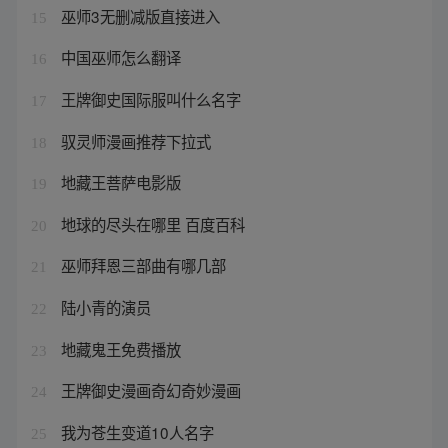
巫师3无删减版直接进入
15
中国巫师怎么翻译
16
王牌御史国际服叫什么名字
17
驭灵师漫画推荐下拉式
18
地藏王菩萨电影版
19
地球的尽头在哪里 百度百科
20
巫师拜恩三部曲有哪几部
21
陆小青的演员
22
地藏鬼王免费播放
23
王牌御史漫画奇幻奇妙漫画
24
我为苍生变道10人名字
25