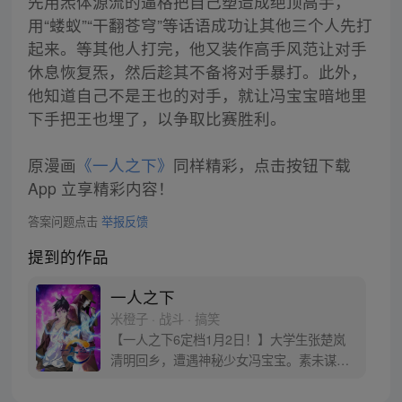
先用炁体源流的逼格把自己塑造成绝顶高手，
用“蝼蚁”“干翻苍穹”等话语成功让其他三个人先打
起来。等其他人打完，他又装作高手风范让对手
休息恢复炁，然后趁其不备将对手暴打。此外，
他知道自己不是王也的对手，就让冯宝宝暗地里
下手把王也埋了，以争取比赛胜利。
原漫画
《一人之下》
同样精彩，点击按钮下载
App 立享精彩内容！
答案问题点击
举报反馈
提到的作品
一人之下
米橙子 · 战斗 · 搞笑
【一人之下6定档1月2日！】大学生张楚岚
清明回乡，遭遇神秘少女冯宝宝。素未谋面
的冯宝宝却对张楚岚异常熟悉，并将其带去
自己打工的快递公司。为了帮冯宝宝寻找她