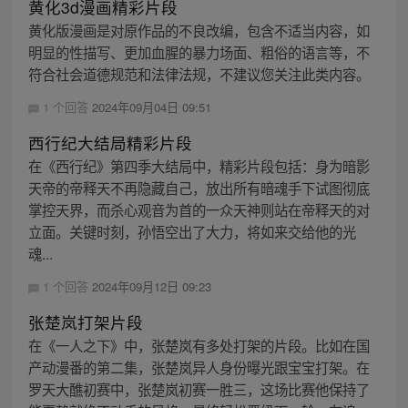
黄化3d漫画精彩片段
黄化版漫画是对原作品的不良改编，包含不适当内容，如
明显的性描写、更加血腥的暴力场面、粗俗的语言等，不
符合社会道德规范和法律法规，不建议您关注此类内容。
1 个回答
2024年09月04日 09:51
西行纪大结局精彩片段
在《西行纪》第四季大结局中，精彩片段包括：身为暗影
天帝的帝释天不再隐藏自己，放出所有暗魂手下试图彻底
掌控天界，而杀心观音为首的一众天神则站在帝释天的对
立面。关键时刻，孙悟空出了大力，将如来交给他的光
魂...
1 个回答
2024年09月12日 09:23
张楚岚打架片段
在《一人之下》中，张楚岚有多处打架的片段。比如在国
产动漫番的第二集，张楚岚异人身份曝光跟宝宝打架。在
罗天大醮初赛中，张楚岚初赛一胜三，这场比赛他保持了