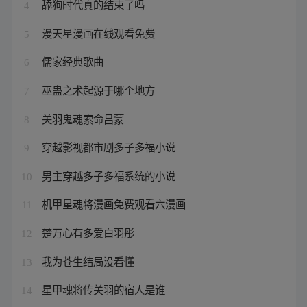
舔狗时代真的结束了吗
4
漫天星漫画在线观看免费
5
儒家经典歌曲
6
巫蛊之术起源于哪个地方
7
关羽鬼魂索命吕蒙
8
穿越影视都市剧多子多福小说
9
男主穿越多子多福系统的小说
10
机甲星魂将漫画免费观看六漫画
11
楚万心有多爱白羽彤
12
我为苍生结局没看懂
13
星甲魂将传关羽的宿人是谁
14