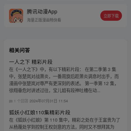
的身世，也为了查清自己与爷爷身上的秘
腾讯动漫App
密，张楚岚的生活被彻底颠覆，与冯宝宝一
立即下载
同踏上“异人”之旅。
海量正版漫画畅快看
相关问答
一人之下 精彩片段
在《一人之下》中，有以下精彩片段： 在第二季第 3 集
中，张楚岚对战萧炎，一番周旋后趁萧炎调息时出手，而
漫画中张楚岚对尊严有更深刻的表述。 第一季第 12 集，
徐翔垂危时讲述过往，宝儿姐有段神吐槽在动...
1 个回答
2024年07月31日 11:54
狐妖小红娘110集精彩片段
在《狐妖小红娘》第 110 集中，精彩之处在于王富贵为了
从杨蔑处学到控制王权剑意的方法，同时又不想拜其为