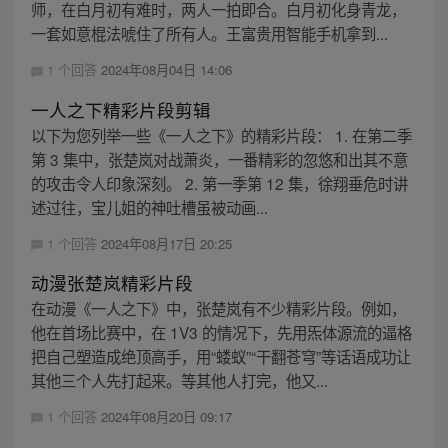
师，在白月初有难时，两人一拍即合。白月初化身青龙，
一套如意棍法唬住了所有人。王富贵用智能手机拿到...
1 个回答
2024年08月04日 14:06
一人之下精彩片段剪辑
以下为您列举一些《一人之下》的精彩片段： 1. 在第二季
第 3 集中，张楚岚对战萧炎，一番精彩的忽悠和出其不意
的攻击令人印象深刻。 2. 第一季第 12 集，徐翔垂危时讲
述过往，宝儿姐的神吐槽虽被动画...
1 个回答
2024年08月17日 20:25
动漫张楚岚精彩片段
在动漫《一人之下》中，张楚岚有不少精彩片段。例如，
他在首场比赛中，在 1V3 的情况下，先用炁体源流的逼格
把自己塑造成绝顶高手，用“蝼蚁”“干翻苍穹”等话语成功让
其他三个人先打起来。等其他人打完，他又...
1 个回答
2024年08月20日 09:17