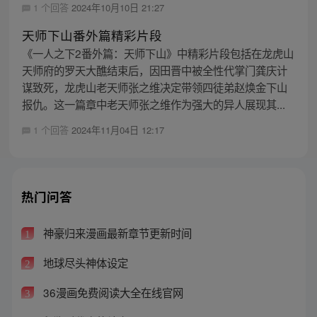
1 个回答
2024年10月10日 21:27
天师下山番外篇精彩片段
《一人之下2番外篇：天师下山》中精彩片段包括在龙虎山
天师府的罗天大醮结束后，因田晋中被全性代掌门龚庆计
谋致死，龙虎山老天师张之维决定带领四徒弟赵焕金下山
报仇。这一篇章中老天师张之维作为强大的异人展现其...
1 个回答
2024年11月04日 12:17
热门问答
神豪归来漫画最新章节更新时间
1
地球尽头神体设定
2
36漫画免费阅读大全在线官网
3