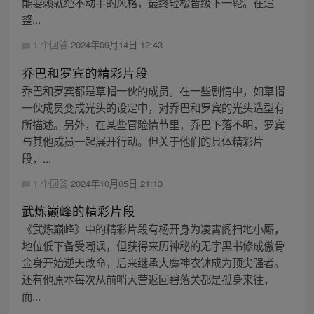
能耍赖就绝不动手的风格，最终轻松晋级下一轮。在追
整...
1 个回答
2024年09月14日 12:43
乔巴和罗宾的精彩片段
乔巴和罗宾都是草帽一伙的成员。在一些剧情中，如草帽
一伙成员变成光头的设定中，对乔巴和罗宾的光头造型有
所描述。另外，在某些冒险情节里，乔巴下落不明，罗宾
与其他成员一起展开行动。但关于他们的具体精彩片
段，...
1 个回答
2024年10月05日 21:13
武炼巅峰的精彩片段
《武炼巅峰》中的精彩片段有杨开身为凌霄阁扫地小厮，
地位低下备受嘲讽，但获得来历神秘的无字黑书修成傲骨
金身开始逆天改命，后来继承大魔神衣钵成为顶尖强者。
还有他原本每次从前哨大营返回碧落关都是孤身来往，
而...