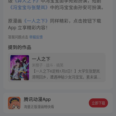
版
《异人之下》
中冯宝宝由李宛妲扮演，短剧
《冯宝宝与张楚岚》
中的冯宝宝由孙安可扮演。
原漫画
《一人之下》
同样精彩，点击按钮下载
App 立享精彩内容！
答案问题点击
举报反馈
提到的作品
一人之下
米橙子 · 战斗 · 搞笑
【一人之下6定档1月2日！】大学生张楚岚
清明回乡，遭遇神秘少女冯宝宝。素未谋面
的冯宝宝却对张楚岚异常熟悉，并将其带去
自己打工的快递公司。为了帮冯宝宝寻找她
的身世，也为了查清自己与爷爷身上的秘
腾讯动漫App
密，张楚岚的生活被彻底颠覆，与冯宝宝一
立即下载
同踏上“异人”之旅。
海量正版漫画畅快看