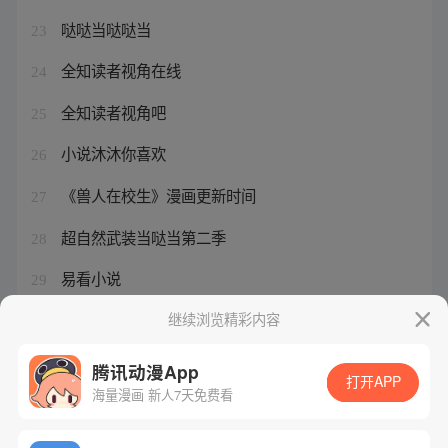
哒哒当哒哒当
23
全知读者视角在线
24
全知读者视角吧
25
小说沐沐你喜欢
26
《兽人在校生》漫画更新时间
27
超自然武装当哒当第二季
28
易看小说
29
苏桃幸福小说沐沐
继续浏览精彩内容
30
腾讯动漫App
打开APP
海量漫画 新人7天免费看
腾讯漫画
起点读书
QQ阅读