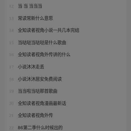
当 当 当当当
12
常读常新什么意思
13
全知读者视角小说一共几本完结
14
当哒哒当哒哒是什么歌曲
15
全知读者视角外传讲的什么
16
小说沐沐走丢
17
小说沐沐居安免费阅读
18
当当啦当哒那首歌曲
19
全知读者视角漫画最新话
20
全知读者视角外传
21
86第二季什么时候出的
22