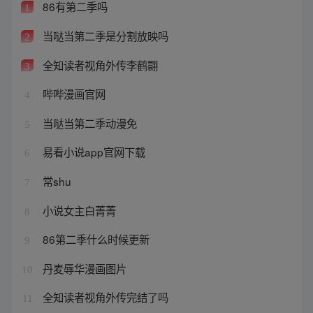
86有第二季吗
1
当哒当第二季是分割放映吗
2
全知读者视角外传李鹤翾
3
哔哔漫画官网
4
当哒当第二季动漫免
5
易看小说app官网下载
6
常shu
7
小说女主白菁菁
8
86第二季什么时候更新
9
丹麦辱华漫画图片
10
全知读者视角外传完结了吗
11