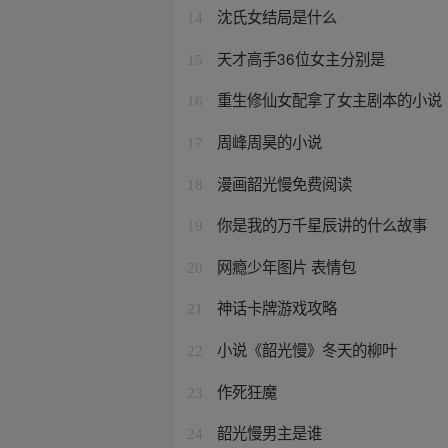
沈氏女结局是什么
14
天才高手36位女主分别是
15
重生修仙女配拿了女主剧本的小说
16
周峰周昊的小说
17
漫画韶光慢免费阅读
18
你是我的万千星辰讲的什么故事
19
网瘾少年图片 表情包
20
神话卡牌游戏攻略
21
小说《韶光慢》冬天的柳叶
22
作死狂魔
23
韶光慢男主是谁
24