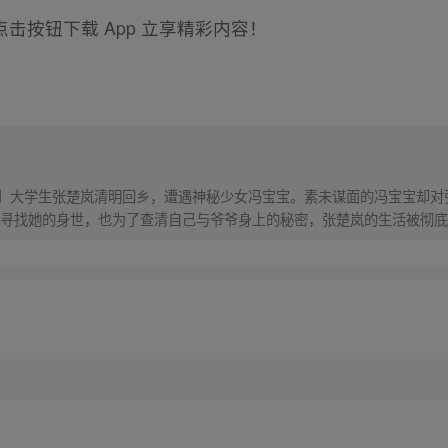
击按钮下载 App 立享精彩内容！
！】大学生张楚岚清明回乡，遭遇神秘少女冯宝宝。素未谋面的冯宝宝却
寻找她的身世，也为了查清自己与爷爷身上的秘密，张楚岚的生活被彻底