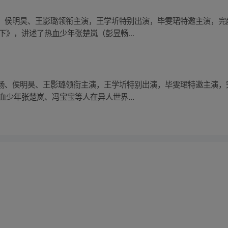
、侯明昊、王影璐领衔主演，王学圻特别出演，毕雯珺特邀主演，完
下》，讲述了热血少年张楚岚（彭昱畅...
畅、侯明昊、王影璐领衔主演，王学圻特别出演，毕雯珺特邀主演，
血少年张楚岚、冯宝宝等人在异人世界...