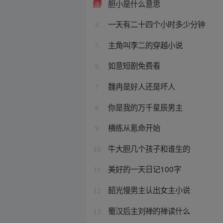
胆小是什么意思
3
一天有二十四个小时多少分钟
4
主角叫李二的穿越小说
5
如意短剧免费看
6
魏冉是好人还是坏人
7
你是我的万千星辰男主
8
横练从氪命开始
9
牛大胆几个孩子和谁生的
10
美好的一天日记100字
11
韶光慢男主认出女主小说
12
蜀汉后主刘禅的禅读什么
13