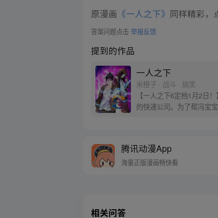
原漫画
《一人之下》
同样精彩，点
答案问题点击
举报反馈
提到的作品
一人之下
米橙子 · 战斗 · 搞笑
【一人之下6定档1月2日
的快递公司。为了帮冯宝宝
腾讯动漫App
海量正版漫画畅快看
相关问答