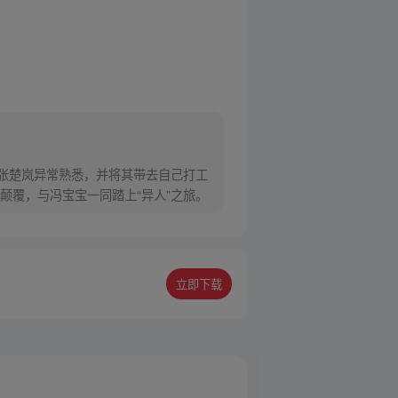
对张楚岚异常熟悉，并将其带去自己打工
颠覆，与冯宝宝一同踏上“异人”之旅。
立即下载