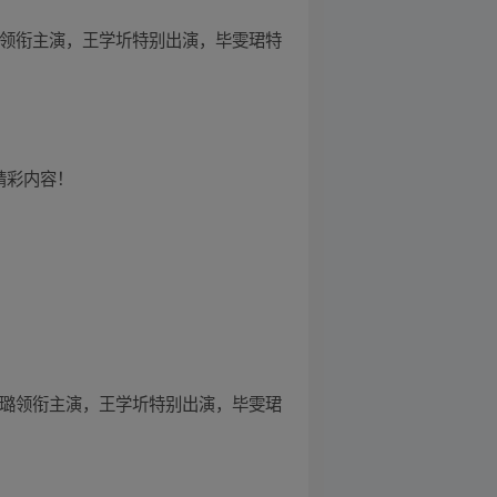
璐领衔主演，王学圻特别出演，毕雯珺特
精彩内容！
影璐领衔主演，王学圻特别出演，毕雯珺