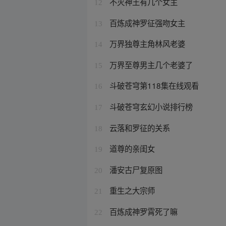
不灭神王有几个女主
12
百炼成神罗征强吻女主
13
万界独尊主角林风老婆
14
万界至尊男主几个老婆了
15
斗破苍穹第118集在线观看
16
斗破苍穹玄幻小说排行榜
17
云落和罗征的关系
18
道尊的亲闺女
19
潘安古尸复原图
20
重生之大宗师
21
百炼成神罗霄死了嘛
22