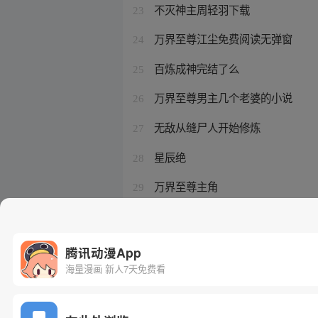
不灭神主周轻羽下载
23
万界至尊江尘免费阅读无弹窗
24
百炼成神完结了么
25
万界至尊男主几个老婆的小说
26
无敌从缝尸人开始修炼
27
星辰绝
28
万界至尊主角
29
百炼成神小说和动漫剧情不一样吗
30
腾讯动漫App
海量漫画 新人7天免费看