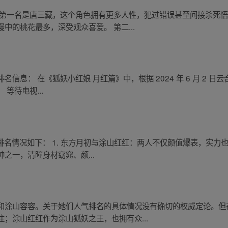
 第一名是唐三藏，这个角色拥有更多人性，犯过错误甚至间接杀死
中的桃花最多，深受观众喜爱。 第二...
息： 在《狐妖小红娘 月红篇》中，根据 2024 年 6 月 2 日
等待电视...
排名情况如下： 1. 东方月初与涂山红红：两人不仅颜值爆表，实力也
之一，清瞳身材窈窕、颜...
和涂山容容。关于她们人气排名的具体情况没有确切的权威定论。但
；涂山红红作为涂山狐妖之王，也拥有众...