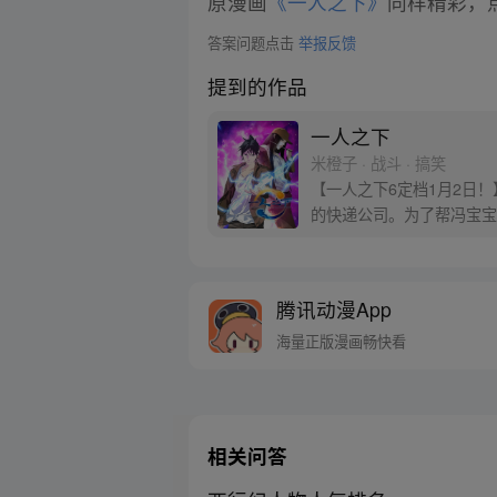
原漫画
《一人之下》
同样精彩，点
答案问题点击
举报反馈
提到的作品
一人之下
米橙子 · 战斗 · 搞笑
【一人之下6定档1月2日
的快递公司。为了帮冯宝宝
腾讯动漫App
海量正版漫画畅快看
相关问答