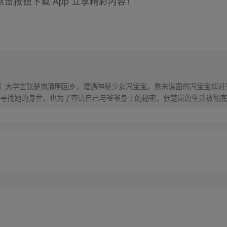
击按钮下载 App 立享精彩内容！
！】大学生张楚岚清明回乡，遭遇神秘少女冯宝宝。素未谋面的冯宝宝却
寻找她的身世，也为了查清自己与爷爷身上的秘密，张楚岚的生活被彻底