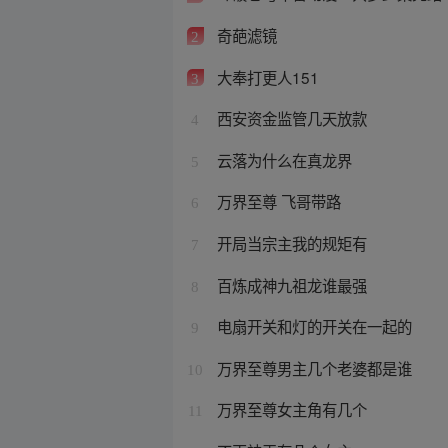
奇葩滤镜
2
大奉打更人151
3
西安资金监管几天放款
4
云落为什么在真龙界
5
万界至尊 飞哥带路
6
开局当宗主我的规矩有
7
百炼成神九祖龙谁最强
8
电扇开关和灯的开关在一起的
9
万界至尊男主几个老婆都是谁
10
万界至尊女主角有几个
11