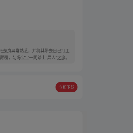
对张楚岚异常熟悉，并将其带去自己打工
颠覆，与冯宝宝一同踏上“异人”之旅。
立即下载