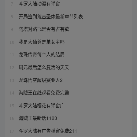
斗罗大陆动漫有弹窗
7
开局签到荒古圣体最新章节列表
8
乌塔对路飞是否有占有欲
9
我是大仙尊是单女主吗
10
龙珠传奇每个人的结局
11
周元最后怎么复活的夭夭
12
龙珠悟空超级赛亚人2
13
海贼王在线观看免费完整
14
斗罗大陆樱花有弹窗广
15
海贼王最新话1123
16
斗罗大陆有广告弹窗免费211
17