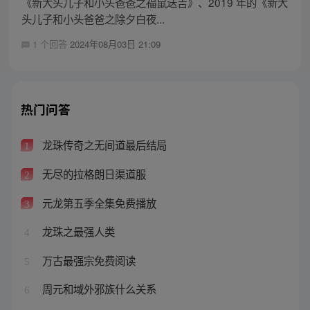
《新大头儿子和小头爸爸之福鼠送吉》、2019 年的《新大
头儿子和小头爸爸之除夕白夜...
1 个回答
2024年08月03日 21:09
热门问答
龙珠传奇之无间道最后结局
1
无尽的拉格朗日渠道服
2
元龙第五季全集免费播放
3
龙珠之最强人类
4
万古最强宗免费阅读
5
周元和域外邪族什么关系
6