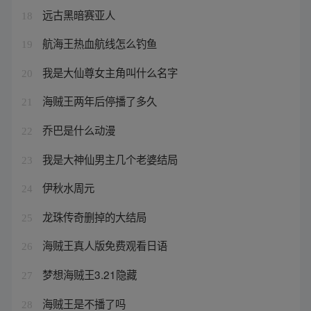
远古黑暗赛亚人
18
航海王热血航线怎么钓鱼
19
我是大仙尊女主角叫什么名字
20
海贼王两年后停播了多久
21
乔巴是什么动漫
22
我是大神仙男主几个老婆结局
23
伊秋水周元
24
龙珠传奇删掉的大结局
25
海贼王真人版免费观看日语
26
梦想海贼王3.21隐藏
27
海贼王是不播了吗
28