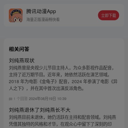
的身世，也为了查清自己与爷爷身上的秘
腾讯动漫App
密，张楚岚的生活被彻底颠覆，与冯宝宝一
立即下载
同踏上“异人”之旅。
海量正版漫画畅快看
相关问答
刘纯燕现状
刘纯燕曾是央视少儿节目主持人，为众多影视作品配音，
主持了近万期节目。近年来，她依然活跃在演艺领域。
2018 年为电影《金龟子》配音，2024 年参演了电影《异
人之下》，并在其中首次出演反派角色。
1 个回答
2024年08月19日 10:39
刘纯燕退休了刘纯燕长不大
刘纯燕目前未退休，她仍活跃在主持和配音领域。刘纯燕
凭借其独特的风格和才华，在观众心中留下了深刻的印