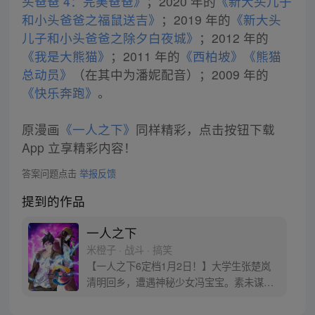
头爸爸 4：完美爸爸》
；2020 年的
《新大头儿子
和小头爸爸之福鼠送吉》
；2019 年的
《新大头
儿子和小头爸爸之除夕白夜城》
；2012 年的
《我是大熊猫》
；2011 年的
《西柏坡》
《熊猫
总动员》
（在其中为潘妮配音）；2009 年的
《快乐奔跑》
。
原漫画
《一人之下》
同样精彩，点击按钮下载
App 立享精彩内容！
答案问题点击
举报反馈
提到的作品
一人之下
米橙子 · 战斗 · 搞笑
【一人之下6定档1月2日！】大学生张楚岚
清明回乡，遭遇神秘少女冯宝宝。素未谋面
的冯宝宝却对张楚岚异常熟悉，并将其带去
自己打工的快递公司。为了帮冯宝宝寻找她