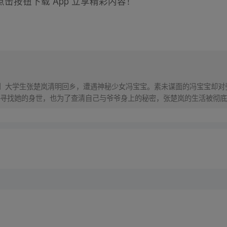
击按钮下载 App 立享精彩内容！
！】大学生张楚岚清明回乡，遭遇神秘少女冯宝宝。素未谋面的冯宝宝却
寻找她的身世，也为了查清自己与爷爷身上的秘密，张楚岚的生活被彻底