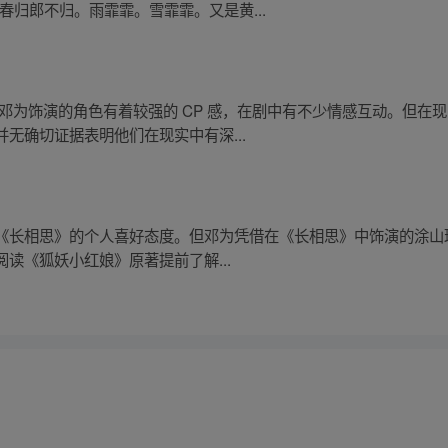
春归郎不归。雨霏霏。雪霏霏。又是黄...
邓为饰演的角色有着较强的 CP 感，在剧中有不少情感互动。但在
无确切证据表明他们在现实中有深...
《长相思》的个人喜好态度。但邓为凭借在《长相思》中饰演的涂山
读《狐妖小红娘》原著提前了解...