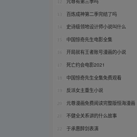
元尊有第三季吗
12
百炼成神第二季完结了吗
13
史诗级领地设计师小说叫什么
14
中国惊奇先生电影全集
15
开局就有王者账号漫画的小说
16
死亡约会电影2021
17
中国惊奇先生全集免费观看
18
反派女主重生小说
19
元尊漫画免费阅读完整版恒海漫画
20
不健全关系讲的什么故事
21
于承惠醉剑表演
22