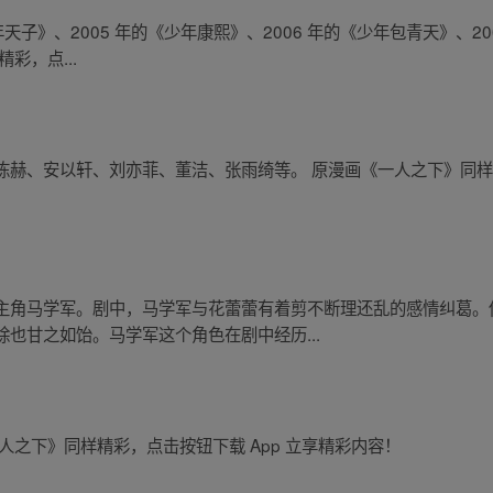
天子》、2005 年的《少年康熙》、2006 年的《少年包青天》、20
彩，点...
赫、安以轩、刘亦菲、董洁、张雨绮等。 原漫画《一人之下》同样精
主角马学军。剧中，马学军与花蕾蕾有着剪不断理还乱的感情纠葛。
也甘之如饴。马学军这个角色在剧中经历...
人之下》同样精彩，点击按钮下载 App 立享精彩内容！