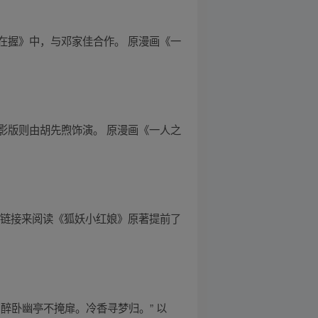
在握》中，与邓家佳合作。 原漫画《一
影版则由胡先煦饰演。 原漫画《一人之
方链接来阅读《狐妖小红娘》原著提前了
醉卧幽亭不掩扉。冷香寻梦归。” 以