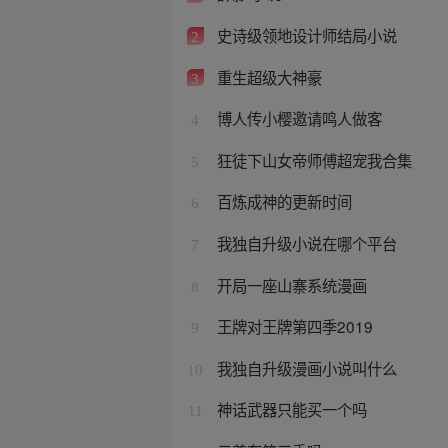
史诗级领地设计师结局小说
2
重生超级大神豪
3
博人传小樱邀请鸣人做客
4
狂徒下山女帝师傅超宠我合集
5
百炼成神的更新时间
6
我独自升级小说在哪个平台
7
开局一座山寨系统漫画
8
王牌对王牌第四季2019
9
我独自升级漫画小说叫什么
10
神话武器只能买一个吗
11