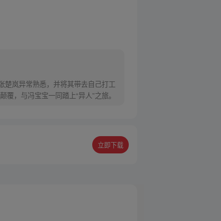
对张楚岚异常熟悉，并将其带去自己打工
颠覆，与冯宝宝一同踏上“异人”之旅。
立即下载