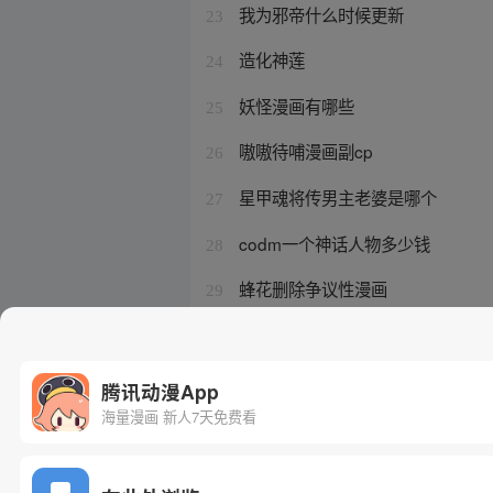
我为邪帝什么时候更新
23
造化神莲
24
妖怪漫画有哪些
25
嗷嗷待哺漫画副cp
26
星甲魂将传男主老婆是哪个
27
codm一个神话人物多少钱
28
蜂花删除争议性漫画
29
开局一座山 漫画免费阅读
30
腾讯动漫App
海量漫画 新人7天免费看