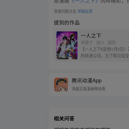
原漫画
《一人之下》
同样精彩，点
答案问题点击
举报反馈
提到的作品
一人之下
米橙子 · 战斗 · 搞笑
【一人之下6定档1月2日
的快递公司。为了帮冯宝宝
腾讯动漫App
海量正版漫画畅快看
相关问答