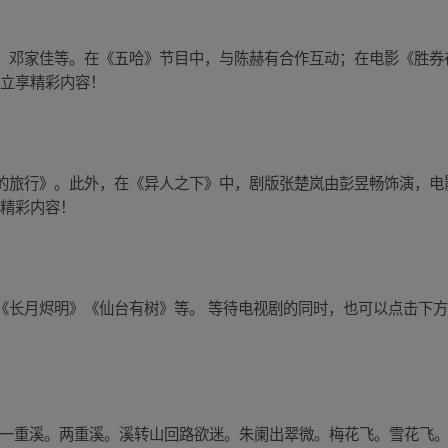
、邓家佳等。在《五哈》节目中，与陈赫有合作互动；在电影《胜券
 立享精彩内容！
的旅行》。此外，在《异人之下》中，剧版张楚岚由彭昱畅饰演，电
享精彩内容！
《长月烬明》《仙台有树》等。 等待电视剧的同时，也可以点击下
“一重溪。两重溪。溪转山回路欲迷。朱阑出翠微。梅花飞。雪花飞。