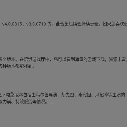
4、v4.0.0815、v3.3.0719 等，此合集后续会持续更新。如
。
个版本。在悟饭游戏厅中，您可以看到海量的游戏下载，资源丰富，
各种版本都能找到。
已知的一人之下电影版本包括由乌尔善导演，胡先煦、李宛妲、冯绍峰等主
力崩、特效低劣等情况。...