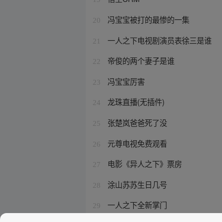
冯宝宝被打的最惨的一集
20
一人之下电视剧演员表徐三是谁
21
帝俊的两个妻子是谁
22
冯宝宝厉害
23
龙珠直播(无插件)
24
张楚岚爸爸死了没
25
元尊电视免费观看
26
电影《异人之下》票房
27
涂山苏苏生日几号
28
一人之下全新掌门
29