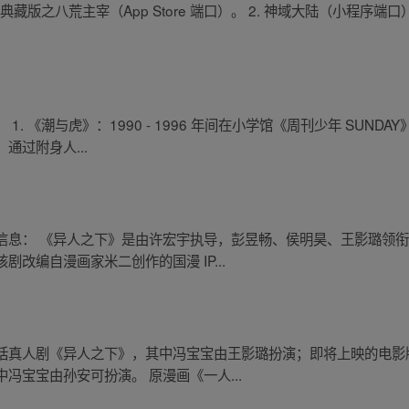
藏版之八荒主宰（App Store 端口）。 2. 神域大陆（小程序端口）
. 《潮与虎》：1990 - 1996 年间在小学馆《周刊少年 SUND
通过附身人...
信息： 《异人之下》是由许宏宇执导，彭昱畅、侯明昊、王影璐领
改编自漫画家米二创作的国漫 IP...
括真人剧《异人之下》，其中冯宝宝由王影璐扮演；即将上映的电影
冯宝宝由孙安可扮演。 原漫画《一人...