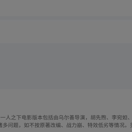
 日，已知的一人之下电影版本包括由乌尔善导演，胡先煦、李宛
诸多问题，如不按原著改编、战力崩、特效低劣等情况。