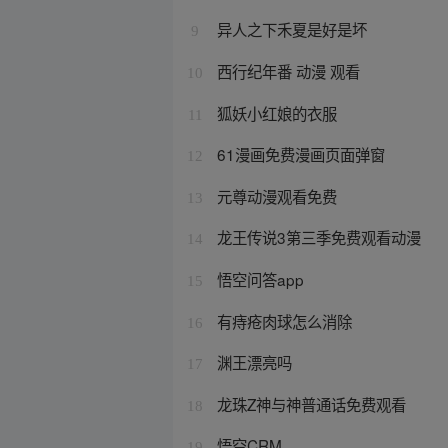
异人之下禾夏是好是坏
9
西行纪年番 动漫 观看
10
狐妖小红娘的衣服
11
61漫画免费漫画页面弹窗
12
元尊动漫观看免费
13
龙王传说3第三季免费观看动漫
14
悟空问答app
15
有痔疮肉球怎么消除
16
渊王漂亮吗
17
龙珠Z神与神普通话免费观看
18
悟空CRM
19