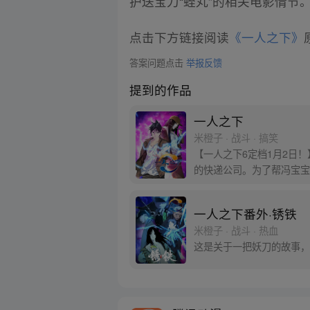
护送宝刀“蛭丸”的相关电影情节
点击下方链接阅读
《一人之下》
答案问题点击
举报反馈
提到的作品
一人之下
米橙子 · 战斗 · 搞笑
【一人之下6定档1月2日
的快递公司。为了帮冯宝宝
一人之下番外·锈铁
米橙子 · 战斗 · 热血
这是关于一把妖刀的故事，