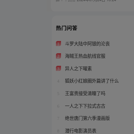
热门问答
斗罗大陆中阿银的沦丧
1
海贼王热血航线官服
2
异人之下曜素
3
狐妖小红娘圈外篇讲了什么
4
王富贵接受清瞳了吗
5
一人之下下拉式古古
6
绝世唐门第六季漫画版
7
潜行电影演员表
8