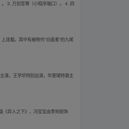
。 3. 万剑至尊（小程序端口）。 4. 四
AY》上连载。其中有被称作“白面者”的九尾
衔主演，王学圻特别出演，毕雯珺特邀主
版《异人之下》，冯宝宝由李宛妲饰