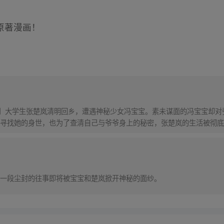
。
原著漫画！
！】大学生张楚岚清明回乡，遭遇神秘少女冯宝宝。素未谋面的冯宝宝却
寻找她的身世，也为了查清自己与爷爷身上的秘密，张楚岚的生活被彻底
一段尘封的往事即将被宝宝和楚岚掀开神秘的面纱。