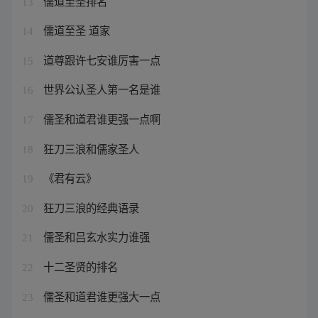
儒道至圣排名
13
儒道至圣 道家
14
道尊跟许七安谁厉害一点
15
世界公认圣人第一名是谁
16
儒圣和道君谁更强一点啊
17
狂刀三浪和儒家圣人
18
《君有云》
19
狂刀三浪的经典语录
20
儒圣和吕玄水实力谁强
21
十二圣贤的排名
22
儒圣和道君谁更强大一点
23