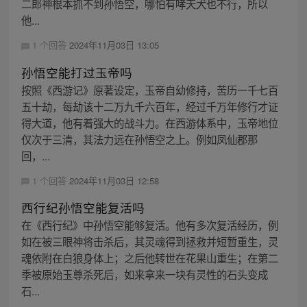
二郎神根本抓不到孙悟空，哪怕有哮天犬也不行，所以
他...
1 个回答
2024年11月03日 13:05
孙悟空能打过玉帝吗
按照《西游记》原著设定，玉帝自幼修持，苦历一千七百
五十劫，每劫该十二万九千六百年，经过千万年修行才证
得大道，他有着强大的战斗力。在西游体系中，玉帝地位
仅次于三清，其法力远在孙悟空之上。例如凤仙郡那
回，...
1 个回答
2024年11月03日 12:58
西行纪孙悟空能复活吗
在《西行纪》中孙悟空能够复活。他有多次复活经历，例
如在被三眼神将击杀后，其灵魂得到拯救并短暂重生，灵
魂依附在白狼身体上；之后他转世在花果山重生；在第二
季被原始玉尊杀死后，如来拿来一块有灵性的石头变成
石...