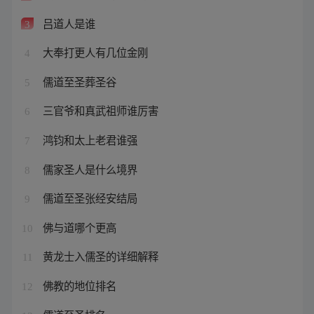
吕道人是谁
3
大奉打更人有几位金刚
4
儒道至圣葬圣谷
5
三官爷和真武祖师谁厉害
6
鸿钧和太上老君谁强
7
儒家圣人是什么境界
8
儒道至圣张经安结局
9
佛与道哪个更高
10
黄龙士入儒圣的详细解释
11
佛教的地位排名
12