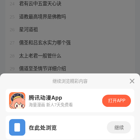
君有云中五雷天心诀
24
道教最高境界是佛教吗
25
星河道祖
26
儒圣和吕玄水实力哪个强
27
太上老君一般管什么
28
儒道至圣情节详细介绍
29
儒家修行核心是什么
继续浏览精彩内容
30
腾讯动漫App
打开APP
海量漫画 新人7天免费看
腾讯漫画
起点读书
QQ阅读
网站备案/许可证号：粤B2-20090059-5
在此处浏览
继续
Copyright©1998 - 2026 Tencent. All Rights Reserved