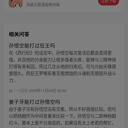
立即下载
护族人的希望和信念打败了妖怪大道的霸
海量正版漫画畅快看
主，成为猴群之王，但故事仍在继续…
相关问答
孙悟空能打过狂王吗
在《西行纪》的设定中，孙悟空每次复活后都会变得更
强，并且他的分身能力让很多强者头疼，能够与三眼神将
打得有来有回，死过几次从地府归来后，可与元始天尊周
旋很久。而狂王罗喉有着无限燃烧的斗魂和无限提升战斗
力...
1 个回答
2024年11月04日 02:50
姜子牙能打过孙悟空吗
由于姜子牙和孙悟空没有交集，所以不好直接比较。但可
以把杨戬作为中间变量来比较一下。孙悟空与二郎神杨戬
打斗，基本上是不分高低的，如果没有太上老君的帮忙，