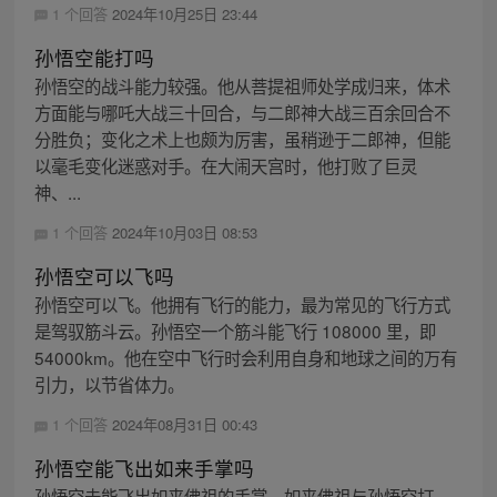
1 个回答
2024年10月25日 23:44
孙悟空能打吗
孙悟空的战斗能力较强。他从菩提祖师处学成归来，体术
方面能与哪吒大战三十回合，与二郎神大战三百余回合不
分胜负；变化之术上也颇为厉害，虽稍逊于二郎神，但能
以毫毛变化迷惑对手。在大闹天宫时，他打败了巨灵
神、...
1 个回答
2024年10月03日 08:53
孙悟空可以飞吗
孙悟空可以飞。他拥有飞行的能力，最为常见的飞行方式
是驾驭筋斗云。孙悟空一个筋斗能飞行 108000 里，即
54000km。他在空中飞行时会利用自身和地球之间的万有
引力，以节省体力。
1 个回答
2024年08月31日 00:43
孙悟空能飞出如来手掌吗
孙悟空未能飞出如来佛祖的手掌。如来佛祖与孙悟空打