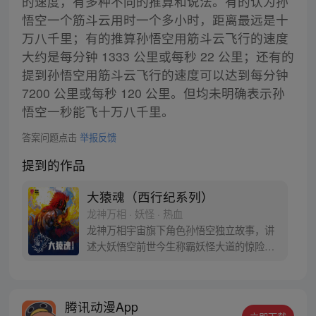
的速度，有多种不同的推算和说法。有的认为孙
悟空一个筋斗云用时一个多小时，距离最远是十
万八千里；有的推算孙悟空用筋斗云飞行的速度
大约是每分钟 1333 公里或每秒 22 公里；还有的
提到孙悟空用筋斗云飞行的速度可以达到每分钟
7200 公里或每秒 120 公里。但均未明确表示孙
悟空一秒能飞十万八千里。
答案问题点击
举报反馈
提到的作品
大猿魂（西行纪系列）
龙神万相 · 妖怪 · 热血
龙神万相宇宙旗下角色孙悟空独立故事，讲
述大妖悟空前世今生称霸妖怪大道的惊险历
程。 妖怪大道有自己的生存之道，某日，一
位猴妖因人类的祈愿从天而降，以鬼魈之名
响彻妖界，却因堕入暗魂无法再守护重要之
腾讯动漫App
人…六十年后，他再次破石而出，背负着守