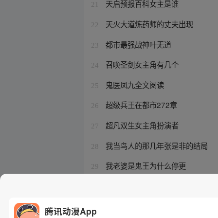
天启预报百科女主是谁
21
天火大道炼药师的丈夫出现
22
都市最强战神叶无道
23
召唤圣剑女主角有几个
24
鬼医凤九全文阅读
25
超级兵王在都市272章
26
超凡双生女主角扮演者
27
我当鸟人的那几年张是非的结局
28
我老婆是鬼王为什么停更
29
最强反套路系统在线播放
30
腾讯动漫App