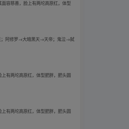
其面容慈善，脸上有两坨高原红，体型
弑天；阿修罗→大暗黑天→天帝；鬼泣→弑
脸上有两坨高原红，体型肥胖，肥头圆
脸上有两坨高原红，体型肥胖，肥头圆