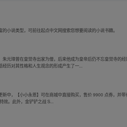
富的小说类型，可前往起点中文网搜索您想要阅读的小说书籍。
。朱元璋曾在皇觉寺出家为僧，后来他成为皇帝后仍不忘皇觉寺的经
经历对其性格和人生观念的形成产生了一...
新中，【小小永恩】可在商城中直接购买，售价 9900 点券，并带
效。此外，金铲铲之战 S...