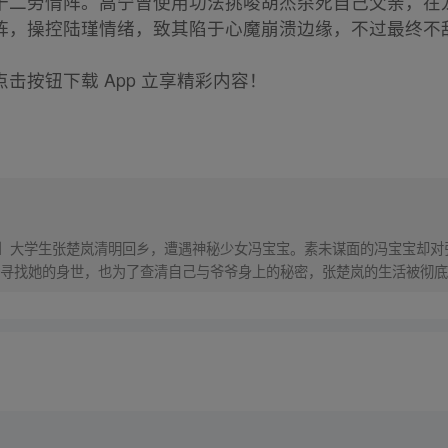
十二劳情阵。高宁曾使用功法挑唆胡杰杀死自己父亲，在
阵，操控陆瑾情绪，致其陷于心魔崩溃边缘，不过最终不
击按钮下载 App 立享精彩内容！
！】大学生张楚岚清明回乡，遭遇神秘少女冯宝宝。素未谋面的冯宝宝却
寻找她的身世，也为了查清自己与爷爷身上的秘密，张楚岚的生活被彻底