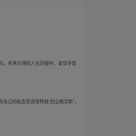
历。在朱元璋的人生历程中，皇觉寺是
有自己的标志性进攻特效“封尘绝念斩”，