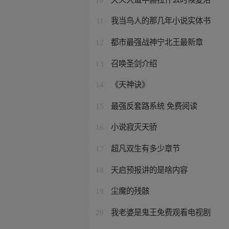
我当鸟人的那几年小说实体书
11
都市最强战神宁北王最新章
12
召唤圣剑介绍
13
《天神诀》
14
最强反套路系统 免费阅读
15
小说寂灭天骄
16
超凡双生有多少章节
17
天启预报讲的是啥内容
18
尘魔的残骸
19
我老婆是鬼王免费观看电视剧
20