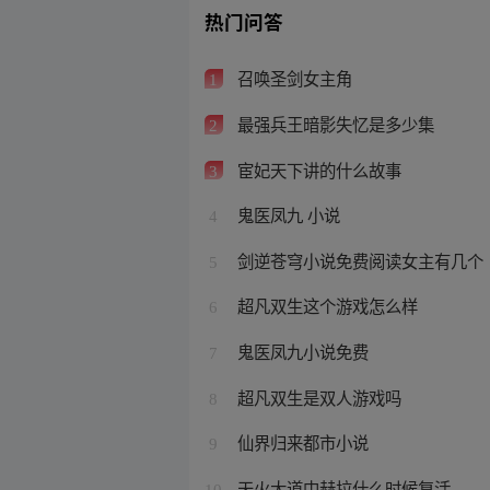
热门问答
召唤圣剑女主角
1
最强兵王暗影失忆是多少集
2
宦妃天下讲的什么故事
3
鬼医凤九 小说
4
剑逆苍穹小说免费阅读女主有几个
5
超凡双生这个游戏怎么样
6
鬼医凤九小说免费
7
超凡双生是双人游戏吗
8
仙界归来都市小说
9
天火大道中赫拉什么时候复活
10