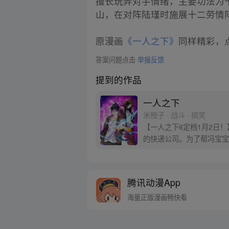
擅长玩弄对手情绪，主要功法为
山，在对阵陆瑾时施展十二劳情
原漫画
《一人之下》
同样精彩，点
答案问题点击
举报反馈
提到的作品
一人之下
米橙子 · 战斗 · 搞笑
【一人之下6定档1月2日
的快递公司。为了帮冯宝宝
腾讯动漫App
海量正版漫画畅快看