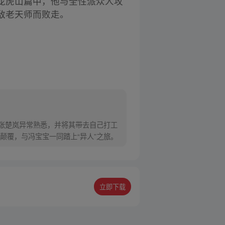
龙虎山篇中，他与全性派众人攻
敌老天师而败走。
对张楚岚异常熟悉，并将其带去自己打工
颠覆，与冯宝宝一同踏上“异人”之旅。
立即下载