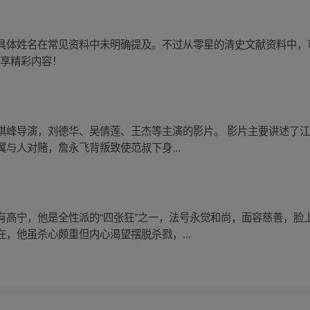
具体姓名在常见资料中未明确提及。不过从零星的清史文献资料中，
立享精彩内容！
琪峰导演，刘德华、吴倩莲、王杰等主演的影片。 影片主要讲述了
与人对赌，詹永飞背叛致使范叔下身...
有高宁，他是全性派的“四张狂”之一，法号永觉和尚，面容慈善，脸
，他虽杀心颇重但内心渴望摆脱杀戮，...