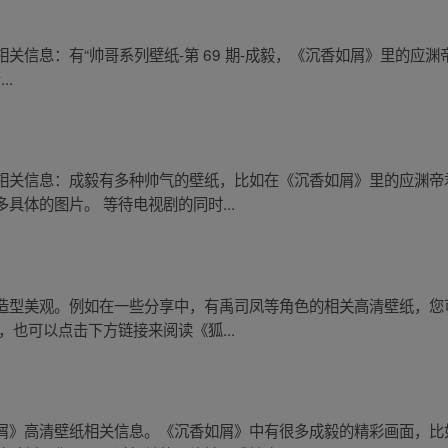
息：有“帅哥系列壁纸-第 69 期-成毅，《沉香如屑》里的应渊帝君”
..
相关信息：成毅有多种帅气的壁纸，比如在《沉香如屑》里的应渊帝
具体的图片。 等待电视剧的同时...
造型美观。例如在一些分享中，有禹司凤等角色的相关高清壁纸，您
，也可以点击下方链接来阅读《狐...
屑》高清壁纸相关信息。《沉香如屑》中有很多成毅的精彩画面，比