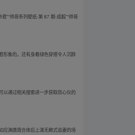
“帅哥系列壁纸-第 87 期-成毅”“帅哥
君形象的，还有身着绿色穿搭令人沉醉
可以通过相关搜索进一步获取您心仪的
如应渊唐周合体后上演无赖式追妻的场