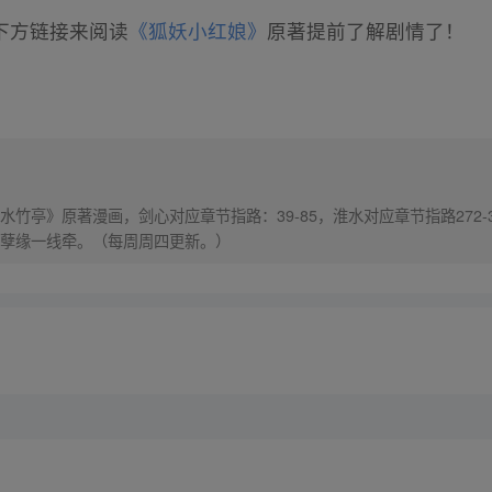
下方链接来阅读
《狐妖小红娘》
原著提前了解剧情了！
竹亭》原著漫画，剑心对应章节指路：39-85，淮水对应章节指路272-
孽缘一线牵。（每周周四更新。）