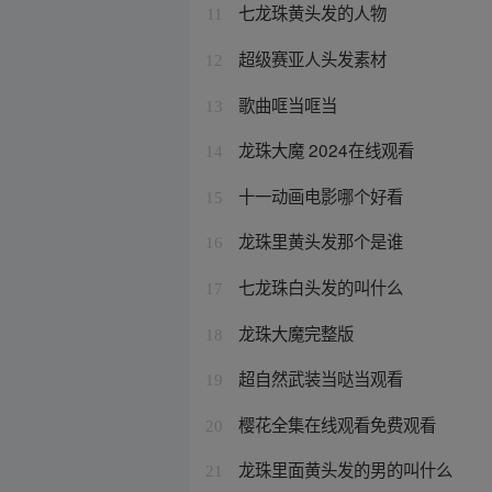
七龙珠黄头发的人物
11
超级赛亚人头发素材
12
歌曲哐当哐当
13
龙珠大魔 2024在线观看
14
十一动画电影哪个好看
15
龙珠里黄头发那个是谁
16
七龙珠白头发的叫什么
17
龙珠大魔完整版
18
超自然武装当哒当观看
19
樱花全集在线观看免费观看
20
龙珠里面黄头发的男的叫什么
21