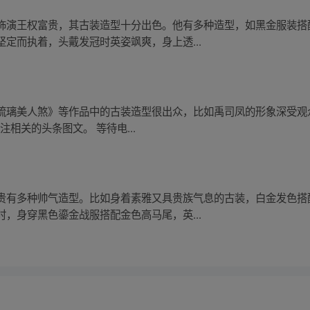
饰演王权富贵，其古装造型十分出色。他有多种造型，如黑金服装搭
定而执着，头戴发冠时英姿飒爽，身上透...
琉璃美人煞》等作品中的古装造型很出众，比如禹司凤的形象深受观
注相关的头条图文。 等待电...
贵有多种帅气造型。比如身着素雅又具贵族气息的古装，白金发色搭
，身穿黑色鎏金战服搭配金色高马尾，英...