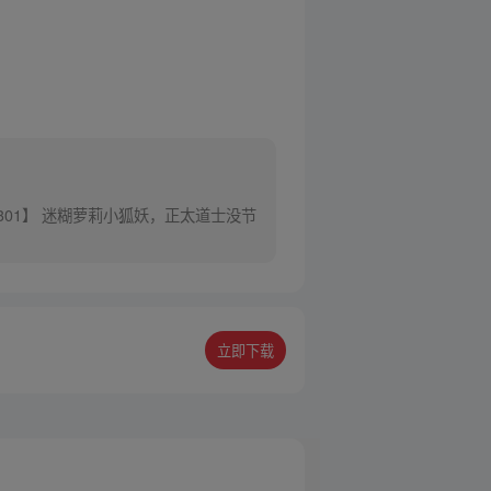
301】 迷糊萝莉小狐妖，正太道士没节
立即下载