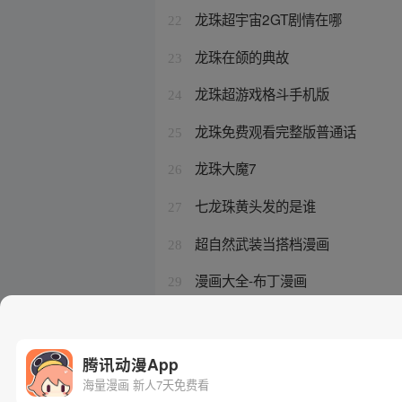
龙珠超宇宙2GT剧情在哪
22
龙珠在颌的典故
23
龙珠超游戏格斗手机版
24
龙珠免费观看完整版普通话
25
龙珠大魔7
26
七龙珠黄头发的是谁
27
超自然武装当搭档漫画
28
漫画大全-布丁漫画
29
龙珠同人18号 布尔玛
30
腾讯动漫App
海量漫画 新人7天免费看