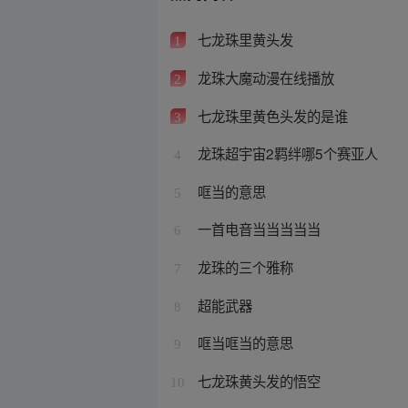
七龙珠里黄头发
1
龙珠大魔动漫在线播放
2
七龙珠里黄色头发的是谁
3
龙珠超宇宙2羁绊哪5个赛亚人
4
哐当的意思
5
一首电音当当当当当
6
龙珠的三个雅称
7
超能武器
8
哐当哐当的意思
9
七龙珠黄头发的悟空
10