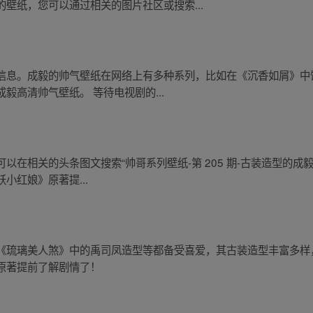
壁纸，您可以通过相关的图片社区或搜索...
信息。成毅的帅气壁纸在网络上有多种系列，比如在《沉香如屑》中
毅高清帅气壁纸。 等待电视剧的...
在相关的头条图文搜索“帅哥系列壁纸-第 205 期-古装造型的成毅
小红娘》原著提...
《琉璃美人煞》中的禹司凤造型等都备受喜爱，其古装造型丰富多样
原著提前了解剧情了！