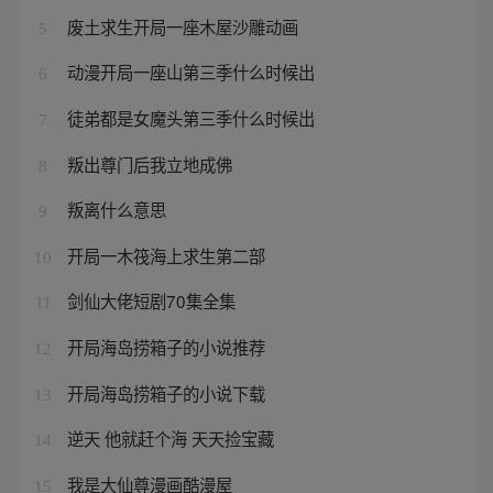
废土求生开局一座木屋沙雕动画
5
动漫开局一座山第三季什么时候出
6
徒弟都是女魔头第三季什么时候出
7
叛出尊门后我立地成佛
8
叛离什么意思
9
开局一木筏海上求生第二部
10
剑仙大佬短剧70集全集
11
开局海岛捞箱子的小说推荐
12
开局海岛捞箱子的小说下载
13
逆天 他就赶个海 天天捡宝藏
14
我是大仙尊漫画酷漫屋
15