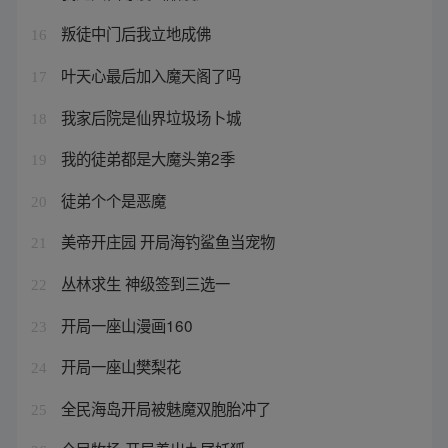
叛徒中门后我立地成佛
16
叶天心最后加入魔天阁了吗
17
我家后院是仙界垃圾场卜城
18
我的徒弟都是大魔头第2季
19
徒弟个个是恶魔
20
美帝开庄园 开局海钓鲨鱼当宠物
21
丛林求生 神级签到三选一
22
开局一座山漫画160
23
开局一座山樊梨花
24
全民海岛开局被魅魔双胞胎冲了
25