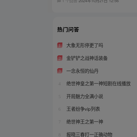
1 个回答
2024年10月21日 12:56
热门问答
大象无形停更了吗
1
金铲铲之战神话装备
2
一念永恒的仙丹
3
绝世神皇之第一神短剧在线播放
4
开局魅力全满小说
5
王者纷争vip列表
6
绝世神王之第一神
7
报晓三春打一正确动物
8