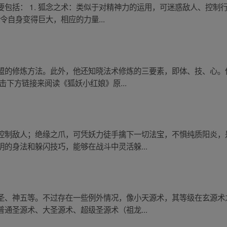
包括： 1. 狐念之术：类似于对精神力的运用，可迷惑敌人、控制
令自身变得巨大，相应的力量...
盟的修炼方法。此外，他还知晓法术修炼的三要素，即体、技、心。
击下方链接来阅读《狐妖小红娘》原...
控制敌人；绝缘之爪，可凭妖力徒手擒下一切法宝，不惧纯质阳炎，
的身法和躲闪技巧，能够在战斗中灵活躲...
圣、神五等。不过存在一些例外情况，像小天源术，其等级在玄源术
通圣源术、大圣源术、超级圣源术（祖龙...