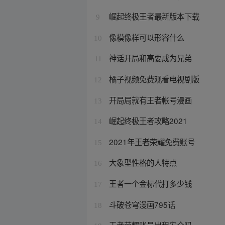
崛起终极王者最新版本下载
9
像模像样可以形容什么
10
神话开局和高要成为兄弟
11
橘子视频免费观看电视剧版
12
开局局就有王者帐号漫画
13
崛起终极王者攻略2021
14
2021年王者荣耀免费账号
15
大象型性格的人特点
16
王者一个金标代打多少钱
17
斗破苍穹漫画795话
18