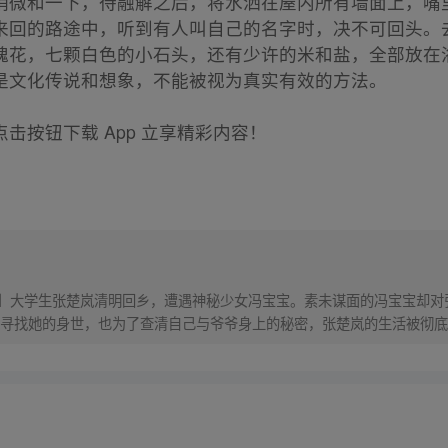
稍微和一下，待融解之后，将水洒在屋内所有墙面上，嘴
来回的路途中，听到有人叫自己的名字时，决不可回头。
瑰花，七颗白色的小石头，还有少许的米和盐，全部放在
是文化传说和想象，不能被视为真实有效的方法。
击按钮下载 App 立享精彩内容！
！】大学生张楚岚清明回乡，遭遇神秘少女冯宝宝。素未谋面的冯宝宝却
寻找她的身世，也为了查清自己与爷爷身上的秘密，张楚岚的生活被彻底