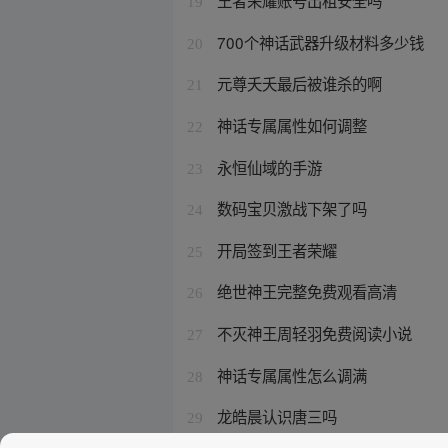
王者荣耀账号出租安全吗
19
700个神话武器升级材料多少钱
20
元尊夭夭最后被谁杀的啊
21
神话专属属性如何调整
22
永恒仙域的手游
23
数码宝贝激战下架了吗
24
开局签到王者荣耀
25
绝世神王完整免费观看高清
26
不灭神王周轻羽免费阅读小说
27
神话专属属性怎么调满
28
龙皓晨认识唐三吗
29