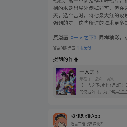
七粒、盐一小匙及榕树叶七片，
剩的水端出屋外倒掉即可，但在
天，选个吉时，将七朵大红的玫
强调的是，这些所谓的法术更多
原漫画
《一人之下》
同样精彩，点
答案问题点击
举报反馈
提到的作品
一人之下
米橙子 · 战斗 · 搞笑
【一人之下6定档1月2日
的快递公司。为了帮冯宝宝
腾讯动漫App
海量正版漫画畅快看