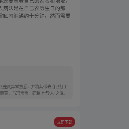
里还要念着自己的姓名和地址，
去病法是在自己农历生日的那
浴缸内泡澡约十分钟。然而需要
对张楚岚异常熟悉，并将其带去自己打工
颠覆，与冯宝宝一同踏上“异人”之旅。
立即下载