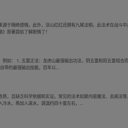
来源于隔绝感情。此外，涂山红红还拥有九尾法相，此法术在战斗中
娘》原著提前了解剧情了！
例如： 1. 五雷正法：龙虎山最强输出功法，阴五雷和阳五雷组合
自带的最强输出技能，百年以...
性质，且缺乏科学依据和实证。常见的法术如屋内驱魔法、去病法等
冷水，再加入滚水，调温约四十度左右，...