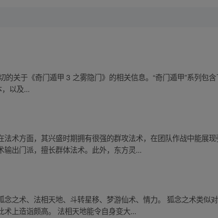
尚未有确切的关于《奇门遁甲 3 之雾隐门》的相关信息。“奇门遁甲”系列包
以及...
在法术方面，其兴盛时期拥有很强的群攻法术，在团队作战中能展现
输出门派，擅长群体法术。此外，东方灵...
狐念之术、法相天地、斗转星移、梦游仙术、情力。 狐念之术类似
术上造诣颇高。 法相天地能令自身变大...