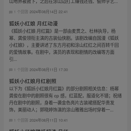
山地界被救下，之后在涂山边打工赚钱还钱、偷师学艺...
1 个回答
2024年08月14日 22:41
狐妖小红娘 月红动漫
《狐妖小红娘·月红篇》是一部由麦贯之、杜林执导，杨
幂、龚俊领衔主演的古装仙侠剧。该剧改编自国漫《狐妖
小红娘》，主要讲述了东方月初和涂山红红之间百转千回
的爱情故事。在剧中，演员的表现和剧情的改编等方面
引...
1 个回答
2024年08月11日 17:30
狐妖小红娘月红剧照
以下为《狐妖小红娘月红篇》的部分剧照相关信息：杨幂
龚俊在剧中的剧照很有 cp 感，红蓝配，服道化不错；祝绪
丹在剧中的剧照，身着一袭金色亮片古装裙搭配华贵发
饰，美丽动人；郭晓婷饰演的涂山雅雅出场时穿着一...
1 个回答
2024年08月11日 10:41