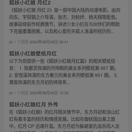
狐妖小红娘 月红2
《狐妖小红娘·月红 2》是一部中国大陆的动漫电影。由刘
向东、宇田钢之介导演，张杰、刘校妤、杨天翔等配音。
故事延续前作经典情节，讲述少女小红在与伙伴们的帮助
下克服重重困难，以及和心爱的天狐人洛溪所经历的...
1 个回答
2024年08月28日 08:41
狐妖小红娘壁纸月红
以下为您提供一些《狐妖小红娘月红篇》的相关壁纸信
息： 1. 陈都灵饰演的月啼暇的美女系列壁纸第 957 期。
2. 安悦溪饰演的东方秦兰的美女系列壁纸第 951 期。 3.
龚俊饰演的东方月初的帅哥系...
1 个回答
2024年08月26日 13:33
狐妖小红娘红月 外传
在《狐妖小红娘》的红月相关情节中，东方月初和涂山红
红有着丰富的经历和情感发展。比如在御妖国出差之旅
中，红月 CP 迅速升温。东方月初为躲避家仇追杀闯入涂