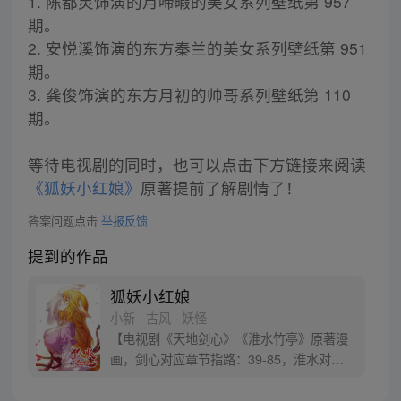
1. 陈都灵饰演的月啼暇的美女系列壁纸第 957
期。
2. 安悦溪饰演的东方秦兰的美女系列壁纸第 951
期。
3. 龚俊饰演的东方月初的帅哥系列壁纸第 110
期。
等待电视剧的同时，也可以点击下方链接来阅读
《狐妖小红娘》
原著提前了解剧情了！
答案问题点击
举报反馈
提到的作品
狐妖小红娘
小新 · 古风 · 妖怪
【电视剧《天地剑心》《淮水竹亭》原著漫
画，剑心对应章节指路：39-85，淮水对应
章节指路272-301】 迷糊萝莉小狐妖，正太
道士没节操。自古人妖生死恋，千载孽缘一