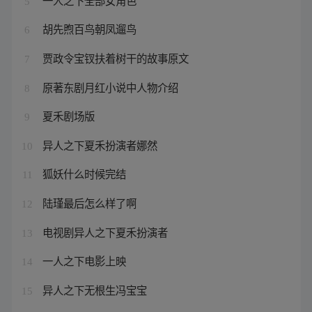
5
胡先煦百鸟朝凤遛鸟
6
贾政令宝钗扶着树干的故事原文
7
原著东剧月红小说中人物介绍
8
夏禾剧场版
9
异人之下夏禾扮演者娜然
10
狐妖什么时候完结
11
陆瑾最后怎么样了啊
12
电视剧异人之下夏禾扮演者
13
一人之下电影上映
14
异人之下无根生冯宝宝
15