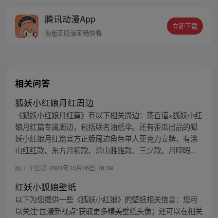
线牵。（每周周四更新。）
腾讯动漫App
立即下载
海量正版漫画畅快看
相关问答
狐妖小红娘月红周边
《狐妖小红娘月红篇》有以下相关周边：茶百道×狐妖小红
娘月红篇专属周边，包括联名油纸伞。还有歪瓜出品的狐
妖小红娘月红篇官方正版周边角色单人亚克力立牌，有涂
山红红款、东方月初款、涂山雅雅款、三少款、月啼暇...
1 个回答
2024年10月06日 16:39
红妖小狐娘壁纸
以下为您提供一些《狐妖小红娘》的壁纸相关信息：您可
以关注“国漫新视点”获取更多精美壁纸头像；还可以在相关