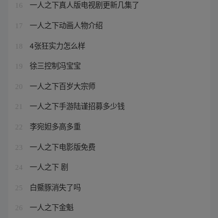
一人之下真人版电视剧更新几集了
16
一人之下动画人物介绍
17
4张狂实力怎么样
18
徐三控制冯宝宝
19
一人之下百岁大宗师
20
一人之下手游陆谨招募多少钱
21
李宛妲多高多重
22
一人之下电影版免费
23
一人之下 剧
24
白鱀豚消失了吗
25
一人之下金魁
26