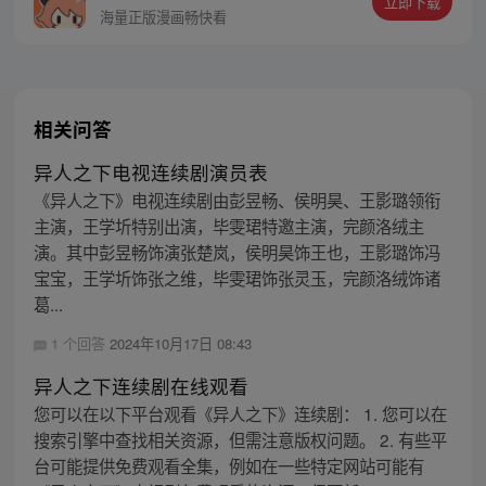
立即下载
同踏上“异人”之旅。
海量正版漫画畅快看
相关问答
异人之下电视连续剧演员表
《异人之下》电视连续剧由彭昱畅、侯明昊、王影璐领衔
主演，王学圻特别出演，毕雯珺特邀主演，完颜洛绒主
演。其中彭昱畅饰演张楚岚，侯明昊饰王也，王影璐饰冯
宝宝，王学圻饰张之维，毕雯珺饰张灵玉，完颜洛绒饰诸
葛...
1 个回答
2024年10月17日 08:43
异人之下连续剧在线观看
您可以在以下平台观看《异人之下》连续剧： 1. 您可以在
搜索引擎中查找相关资源，但需注意版权问题。 2. 有些平
台可能提供免费观看全集，例如在一些特定网站可能有