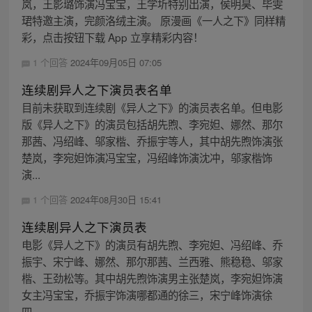
岚，王影璐饰演冯宝宝，王学圻特别出演，侯明昊、毕雯
珺特邀主演，完颜洛绒主演。 原漫画《一人之下》同样精
彩，点击按钮下载 App 立享精彩内容！
1 个回答
2024年09月05日 07:05
连续剧异人之下演员表名单
目前未获取到连续剧《异人之下》的演员表名单。但电影
版《异人之下》的演员包括胡先煦、李宛妲、娜然、那尔
那茜、冯绍峰、邬家楷、乔振宇等人，其中胡先煦饰演张
楚岚，李宛妲饰演冯宝宝，冯绍峰饰演沈冲，邬家楷饰
演...
1 个回答
2024年08月30日 15:41
连续剧异人之下演员表
电影《异人之下》的演员有胡先煦、李宛妲、冯绍峰、乔
振宇、宋宁峰、娜然、那尔那茜、兰西雅、熊稳稳、邬家
楷、王劲松等。其中胡先煦饰演男主张楚岚，李宛妲饰演
女主冯宝宝，乔振宇饰演哪都通的徐三，宋宁峰饰演徐
四...