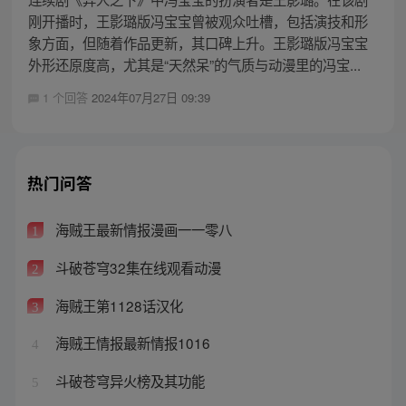
刚开播时，王影璐版冯宝宝曾被观众吐槽，包括演技和形
象方面，但随着作品更新，其口碑上升。王影璐版冯宝宝
外形还原度高，尤其是“天然呆”的气质与动漫里的冯宝...
1 个回答
2024年07月27日 09:39
热门问答
海贼王最新情报漫画一一零八
1
斗破苍穹32集在线观看动漫
2
海贼王第1128话汉化
3
海贼王情报最新情报1016
4
斗破苍穹异火榜及其功能
5