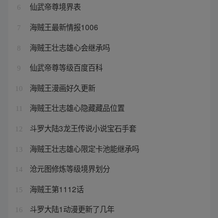
仙武帝尊境界表
6
海贼王最新情报1006
7
海贼王壮志雄心会继承吗
8
仙武帝尊等级百度百科
9
海贼王漫画好久更新
10
海贼王壮志雄心隐藏藏品位置
11
斗罗大陆3龙王传说小说宝石手套
12
海贼王壮志雄心限定卡池能继承吗
13
沧元图修炼等级境界划分
14
海贼王第1112话
15
斗罗大陆1动漫更新了几年
16