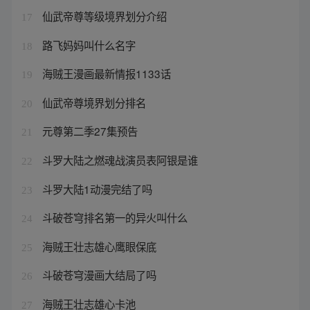
仙武帝尊等级境界划分介绍
17
路飞妈妈叫什么名字
18
海贼王漫画最新情报1133话
19
仙武帝尊境界划分排名
20
元尊第二季27集预告
21
斗罗大陆之燃魂战演员表阿银是谁
22
斗罗大陆1动漫完结了吗
23
斗破苍穹排名第一的异火叫什么
24
海贼王壮志雄心鹰眼保底
25
斗破苍穹漫画大结局了吗
26
海贼王壮志雄心卡池
27