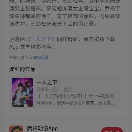
雅、熊稳稳、邬家楷、王劲松等。其中胡先煦饰
演男主张楚岚，李宛妲饰演女主冯宝宝，乔振宇
饰演哪都通的徐三，宋宁峰饰演徐四，冯绍峰饰
演沈冲，王劲松饰演天下会的风正豪。
原漫画
《一人之下》
同样精彩，点击按钮下载
App 立享精彩内容！
答案问题点击
举报反馈
提到的作品
一人之下
米橙子 · 战斗 · 搞笑
【一人之下6定档1月2日！】大学生张楚岚
清明回乡，遭遇神秘少女冯宝宝。素未谋面
的冯宝宝却对张楚岚异常熟悉，并将其带去
自己打工的快递公司。为了帮冯宝宝寻找她
的身世，也为了查清自己与爷爷身上的秘
腾讯动漫App
密，张楚岚的生活被彻底颠覆，与冯宝宝一