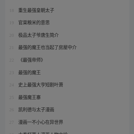
重生最强皇朝太子
18
官粜粮米的意思
19
极品太子爷唐生简介
20
最强的魔王也当起了房屋中介
21
《最强帝师》
22
最强的魔王
23
史上最强大亨短剧叶萧
24
最强魔王寨
25
凯利德与太子漫画
26
漫画一不小心在异世界
27