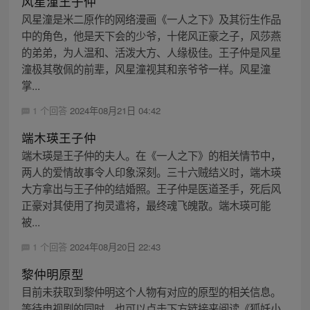
风星潼王子仲
风星潼是米二原作的网络漫画《一人之下》及其衍生作品
中的角色，他是天下会的少爷，十佬风正豪之子，风莎燕
的弟弟，为人温和、活泼大方、人缘极佳。王子仲是风星
潼极其敬佩的前辈，风星潼视其和亲爷爷一样。风星潼
掌...
1 个回答
2024年08月21日 04:42
端木瑛王子仲
端木瑛是王子仲的夫人。在《一人之下》的相关情节中，
两人的爱情故事令人印象深刻。三十六贼结义时，端木瑛
大方拿出与王子仲的结婚照。王子仲是医道圣手，死后风
正豪对其使用了拘灵遣将，最终魂飞魄散。端木瑛可能
被...
1 个回答
2024年08月20日 22:43
黎仲明原型
目前未获取到黎仲明这个人物有对应的原型的相关信息。
等待电视剧的同时，也可以点击下方链接来阅读《狐妖小