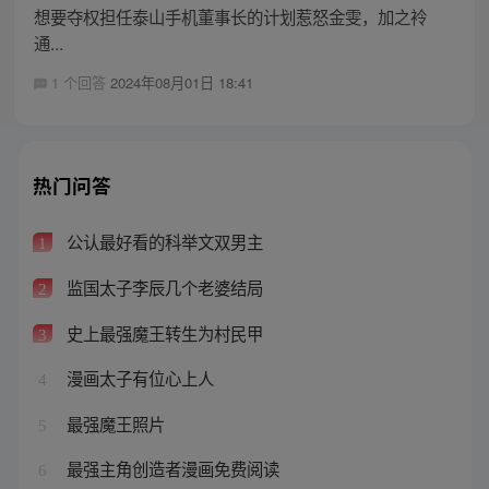
想要夺权担任泰山手机董事长的计划惹怒金雯，加之袊
通...
1 个回答
2024年08月01日 18:41
热门问答
公认最好看的科举文双男主
1
监国太子李辰几个老婆结局
2
史上最强魔王转生为村民甲
3
漫画太子有位心上人
4
最强魔王照片
5
最强主角创造者漫画免费阅读
6