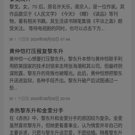
黎戈，女，70 后，原名许天乐，南京人，是一位作家。其
作品散见于《人民文学》《今天》《鲤》《读品》等刊
物，著有相关书籍。其生活读书随笔集锦《平淡之喜》颇
受关注。 等待电视剧的同时，也可以点击下方...
1 个回答
2024年08月03日 07:44
黄仲恺打压报复黎东升
黄仲恺一心想要打压黎东升。黎东升本想与黄仲恺联手利
用欧美国家的技术封锁来击垮张海潮和其公司，但最终阴
谋败露，黎东升的背叛也被曝光。此后，黄仲恺想把黎东
升送进监狱，各种手段齐出。黎东升破产后试图通过一
些...
1 个回答
2024年08月02日 20:04
赤热黎东升和金雯分手
在《赤热》中，黎东升和金雯分手的原因较为复杂。金雯
虽然喜欢黎东升，但她更看重事业，认为情爱并非自己的
主要诉求，只愿与黎东升谈恋爱，不愿结婚。随着黎东升