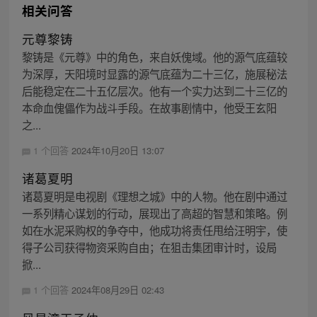
相关问答
元尊黎铸
黎铸是《元尊》中的角色，来自妖傀域。他的源气底蕴较
为深厚，天阳境时显露的源气底蕴为二十三亿，施展秘法
后能稳定在二十五亿层次。他有一个实力达到二十三亿的
本命血傀儡作为战斗手段。在故事剧情中，他受王玄阳
之...
1 个回答
2024年10月20日 13:07
诸葛夏明
诸葛夏明是电视剧《理想之城》中的人物。他在剧中通过
一系列精心谋划的行动，展现出了高超的智慧和策略。例
如在水泥采购权的争夺中，他成功将责任甩给汪明宇，使
得子公司获得物资采购自由；在狙击集团审计时，设局
掀...
1 个回答
2024年08月29日 02:43