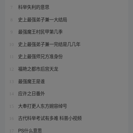
科举失利的意思
7
史上最强弟子兼一大结局
8
最强魔王村民甲第几季
9
史上最强弟子兼一完结是几几年
10
史上最强师兄方准身份
11
福艳之都市后宫天龙
12
最强魔王是谁
13
应许之日番外
14
大奉打更人东方婉容绰号
15
古代科举考试有多难 科普小视频
16
PS什么意思
17