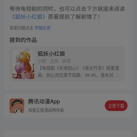
等待电视剧的同时，也可以点击下方链接来阅读
《狐妖小红娘》
原著提前了解剧情了！
答案问题点击
举报反馈
提到的作品
狐妖小红娘
小新 · 古风 · 妖怪
【电视剧《天地剑心》《淮水竹亭》原著漫
画，剑心对应章节指路：39-85，淮水对应
章节指路272-301】 迷糊萝莉小狐妖，正太
道士没节操。自古人妖生死恋，千载孽缘一
线牵。（每周周四更新。）
腾讯动漫App
立即下载
海量正版漫画畅快看