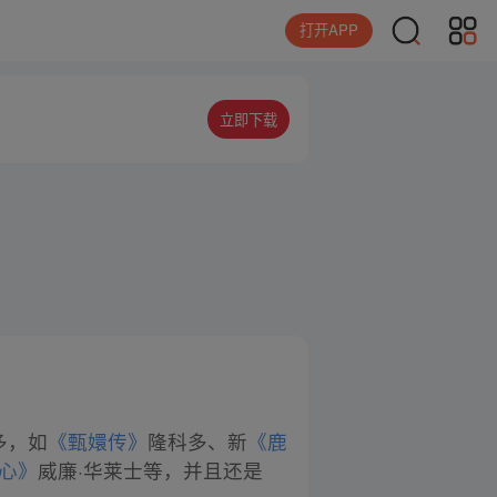
打开APP
立即下载
多，如
《甄嬛传》
隆科多、新
《鹿
心》
威廉·华莱士等，并且还是