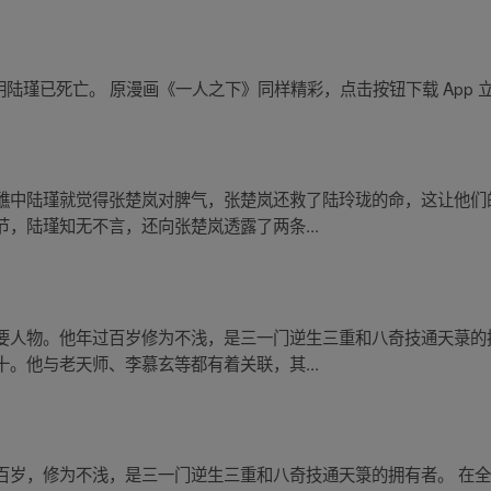
有资料表明陆瑾已死亡。 原漫画《一人之下》同样精彩，点击按钮下载 App
醮中陆瑾就觉得张楚岚对脾气，张楚岚还救了陆玲珑的命，这让他们
，陆瑾知无不言，还向张楚岚透露了两条...
要人物。他年过百岁修为不浅，是三一门逆生三重和八奇技通天菉的
。他与老天师、李慕玄等都有着关联，其...
百岁，修为不浅，是三一门逆生三重和八奇技通天箓的拥有者。 在