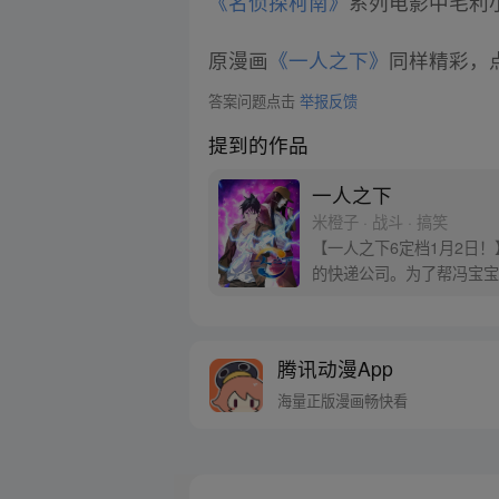
《名侦探柯南》
系列电影中毛利
原漫画
《一人之下》
同样精彩，点
答案问题点击
举报反馈
提到的作品
一人之下
米橙子 · 战斗 · 搞笑
【一人之下6定档1月2日
的快递公司。为了帮冯宝宝
腾讯动漫App
海量正版漫画畅快看