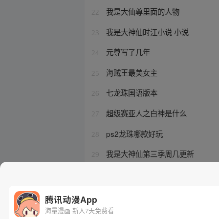
我是大仙尊里面的人物
22
我是大神仙时江小说 小说
23
元尊写了几年
24
海贼王最美女主
25
七龙珠国语版本
26
超级赛亚人之白神是什么
27
ps2龙珠哪款好玩
28
我是大神仙第三季周几更新
29
龙珠大魔在哪个网站上看
30
腾讯动漫App
海量漫画 新人7天免费看