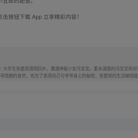
小五郎的配音。
击按钮下载 App 立享精彩内容！
！】大学生张楚岚清明回乡，遭遇神秘少女冯宝宝。素未谋面的冯宝宝却
寻找她的身世，也为了查清自己与爷爷身上的秘密，张楚岚的生活被彻底