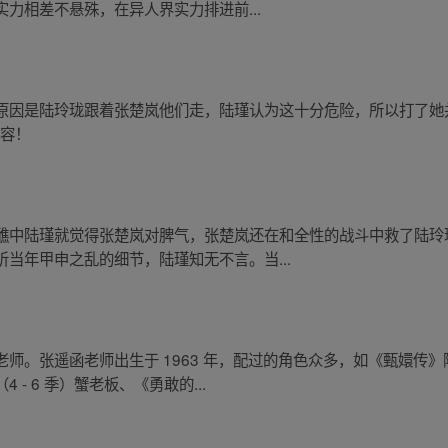
力相差不悬殊，在异人界实力排进前...
原因是陆玲珑跟着张楚岚他们走，陆瑾认为这十分危险，所以打了她
内容！
醮中陆瑾就觉得张楚岚对脾气，张楚岚还在和全性的战斗中救了陆玲
当年甲申之乱的细节，陆瑾知无不言。当...
师。张遥函老师出生于 1963 年，配过的角色众多，如《甄嬛传
- 6 季）蟹老板、《勇敢的...