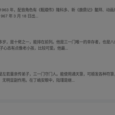
1963 年，配音角色有《甄嬛传》隆科多、新《鹿鼎记》鳌拜、动
年 3 月 18 日出...
多岁，是十佬之一，能排在前列。他是三一门唯一的幸存者，也是八
子心态有点像老小孩，比较可爱。他最...
是左若童亲传弟子，三一门守门人。能使用通天箓，可顺发各种符箓
无明显副作用。在丁嶋安眼中，陆瑾是继...