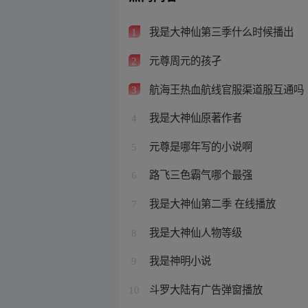
我是大神仙第三季什么时候播出
1
元尊周元的孩孑
2
航海王热血航线官服渠道服互通吗
3
我是大神仙原著作者
4
元尊是哪年写的小说啊
5
路飞三色霸气哪个最强
6
我是大神仙第二季 在线播放
7
我是大神仙人物等级
8
我是神明小说
9
斗罗大陆有广告弹窗播放
10