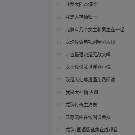
斗罗大陆72集全
11
我是大神仙归一
12
元尊有几个女主和男主在一起
13
龙珠传奇电视剧精彩片段
14
万古最强宗是无敌文吗
15
龙王传说乱世浮殇小说
16
我是大仙尊漫画免费阅读
17
我是大神仙 古风
18
龙珠传奇主演表
19
元尊漫画在线阅读免费
20
龙珠z国语版全集在线观看
21