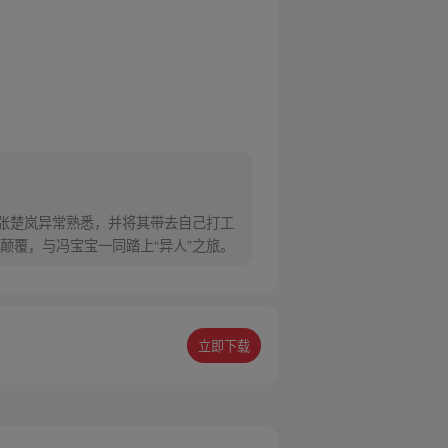
对张楚岚异常熟悉，并将其带去自己打工
颠覆，与冯宝宝一同踏上“异人”之旅。
立即下载