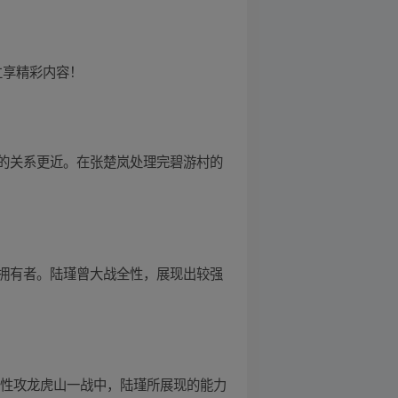
 立享精彩内容！
的关系更近。在张楚岚处理完碧游村的
拥有者。陆瑾曾大战全性，展现出较强
全性攻龙虎山一战中，陆瑾所展现的能力