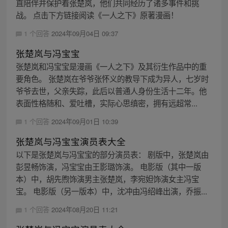
直陪伴并保护着张楚岚，他们共同经历了诸多事件和挑
战。 点击下方链接阅读《一人之下》原著漫画！
1 个回答
2024年09月04日 09:37
张楚岚与冯宝宝
张楚岚和冯宝宝是漫画《一人之下》及其衍生作品中的重
要角色。 张楚岚在爷爷张怀义的教导下成为异人，七岁时
爷爷去世，父亲失踪，此后以普通人身份生活十二年。他
表面性格随和、爱吐槽，实际心思缜密，拥有远超常...
1 个回答
2024年09月01日 10:39
张楚岚与冯宝宝演员表大全
以下是张楚岚与冯宝宝的部分演员表： 剧版中，张楚岚由
彭昱畅饰演，冯宝宝由王影璐饰演。 电影版（其中一版
本）中，胡先煦饰演男主张楚岚，李宛妲饰演女主冯宝
宝。 电影版（另一版本）中，沈冲由冯绍峰出演，乔振...
1 个回答
2024年08月20日 11:21