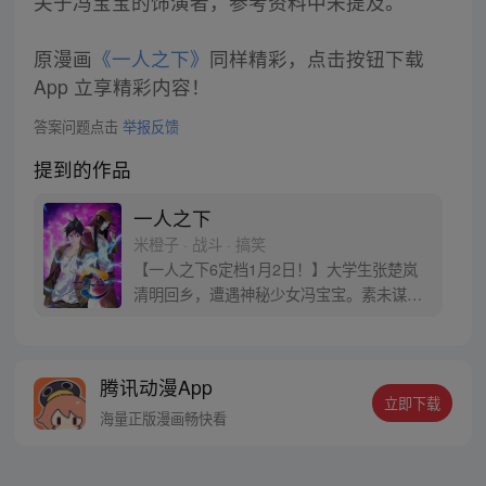
关于冯宝宝的饰演者，参考资料中未提及。
原漫画
《一人之下》
同样精彩，点击按钮下载
App 立享精彩内容！
答案问题点击
举报反馈
提到的作品
一人之下
米橙子 · 战斗 · 搞笑
【一人之下6定档1月2日！】大学生张楚岚
清明回乡，遭遇神秘少女冯宝宝。素未谋面
的冯宝宝却对张楚岚异常熟悉，并将其带去
自己打工的快递公司。为了帮冯宝宝寻找她
的身世，也为了查清自己与爷爷身上的秘
腾讯动漫App
密，张楚岚的生活被彻底颠覆，与冯宝宝一
立即下载
同踏上“异人”之旅。
海量正版漫画畅快看