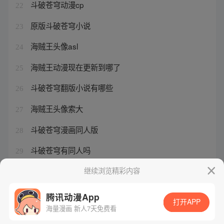
斗破苍穹动漫cp
22
原版斗破苍穹小说
23
海贼王头像asl
24
海贼王动漫现在更新到哪了
25
斗破苍穹翻版小说有哪些
26
海贼王头像索大
27
斗破苍穹漫画同人版
28
斗破苍穹有同人吗
29
斗破苍穹动漫同步小说
继续浏览精彩内容
30
腾讯动漫App
打开APP
海量漫画 新人7天免费看
腾讯漫画
起点读书
QQ阅读