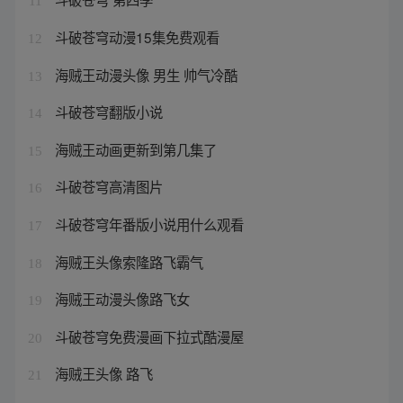
11
斗破苍穹动漫15集免费观看
12
海贼王动漫头像 男生 帅气冷酷
13
斗破苍穹翻版小说
14
海贼王动画更新到第几集了
15
斗破苍穹高清图片
16
斗破苍穹年番版小说用什么观看
17
海贼王头像索隆路飞霸气
18
海贼王动漫头像路飞女
19
斗破苍穹免费漫画下拉式酷漫屋
20
海贼王头像 路飞
21