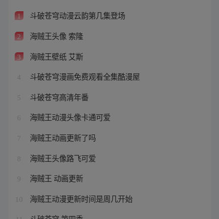
斗破苍穹动漫云韵第几集登场
1
海贼王头像 索隆
2
海贼王壁纸 艾斯
3
斗破苍穹漫画免费观看全集酷漫屋
4
斗破苍穹高清年番
5
海贼王动漫头像卡通可爱
6
海贼王动画更新了吗
7
海贼王头像路飞可爱
8
海贼王 动画更新
9
海贼王动漫更新时间是周几开始
10
斗破苍穹 第四季