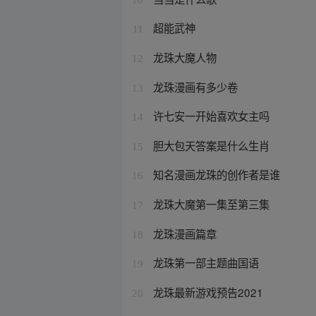
超能武神
11
龙珠大魔人物
12
龙珠漫画有多少卷
13
许七安一开始喜欢女主吗
14
胆大包天答案是什么生肖
15
知名漫画龙珠的创作者是谁
16
龙珠大魔第一集至第三集
17
龙珠漫画篇章
18
龙珠第一部主题曲国语
19
龙珠最新游戏预告2021
20