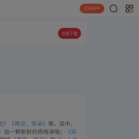
打开APP
立即下载
也》
《再见，陈朵》
等。其中，
》
由一颗新鲜的杨梅演唱；
《异