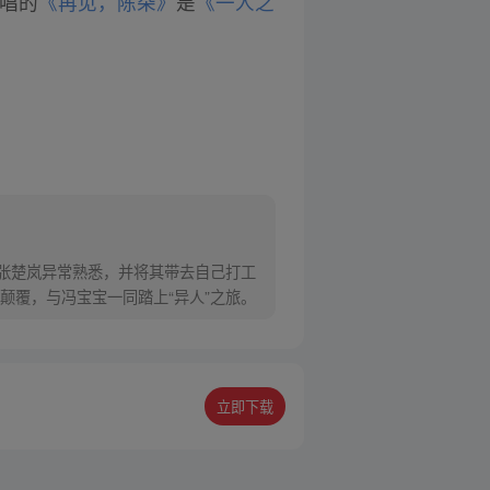
唱的
《再见，陈朵》
是
《一人之
对张楚岚异常熟悉，并将其带去自己打工
颠覆，与冯宝宝一同踏上“异人”之旅。
立即下载