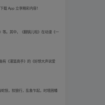
载 App 立享精彩内容！
》等。其中，《翻锅儿啦》在动漫《一
曲有《灌篮高手》的《好想大声说爱
毒蛇惊，狡狼行，乱象乍起，时境困幡