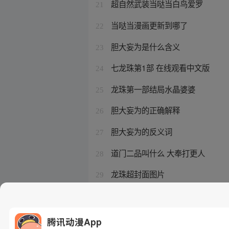
超自然武装当哒当白鸟爱罗
21
当哒当漫画更新到哪了
22
胆大妄为是什么含义
23
七龙珠第1部 在线观看中文版
24
龙珠第一部结局水晶婆婆
25
胆大妄为的正确解释
26
胆大妄为的反义词
27
道门二品叫什么 大奉打更人
28
龙珠超封面图片
29
当当当当的歌曲
30
腾讯动漫App