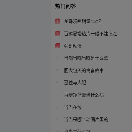
热门问答
龙珠漫画销量4.2亿
1
百癣夏塔热片一般不建议吃
2
强哥动漫
3
当啷当啷当啷是什么歌
4
胆大包天的寓言故事
5
孤独与大胆
6
百癣净药膏治什么病
7
当当在线
8
当当是哪个动画片里的
9
当当是什么歌
10