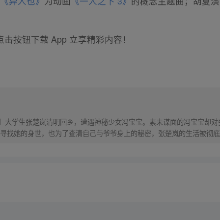
；
《异人也》
为动画
《一人之下 3》
的概念主题曲；胡夏演
击按钮下载 App 立享精彩内容！
！】大学生张楚岚清明回乡，遭遇神秘少女冯宝宝。素未谋面的冯宝宝却
寻找她的身世，也为了查清自己与爷爷身上的秘密，张楚岚的生活被彻底