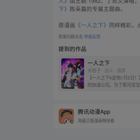
人》
由王朝 1982、丁思文演唱
下》
陈朵篇的专属主题曲。
原漫画
《一人之下》
同样精彩，点
答案问题点击
举报反馈
提到的作品
一人之下
米橙子 · 战斗 · 搞笑
【一人之下6定档1月2日
的快递公司。为了帮冯宝宝
腾讯动漫App
海量正版漫画畅快看