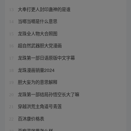
大奉打更人封印蛊神的是谁
13
当啷当啷是什么意思
14
龙珠全人物大合照图
15
超自然武器胆大党漫画
16
龙珠第一部日语原版中文字幕
17
龙珠漫画销量2024
18
胆大妄为的意思解释
19
龙珠第一部结局孙悟空长大了嘛
20
穿越洪荒主角道号青莲
21
百沐康价格表
22
百癣灵效果怎么样