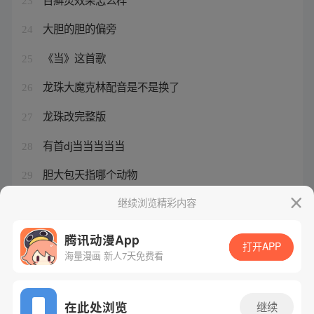
23
大胆的胆的偏旁
24
《当》这首歌
25
龙珠大魔克林配音是不是换了
26
龙珠改完整版
27
有首dj当当当当当
28
胆大包天指哪个动物
29
大胆的是哪个的
继续浏览精彩内容
30
腾讯动漫App
打开APP
海量漫画 新人7天免费看
腾讯漫画
起点读书
QQ阅读
网站备案/许可证号：粤B2-20090059-5
在此处浏览
继续