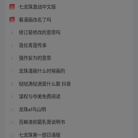
七龙珠激战中文版
2
看漫画改名了吗
3
修订是修改的意思吗
4
造化青莲传承
5
强作妄为的意思
6
龙珠漫画什么时候画的
7
哒哒滴哒滴是什么歌 抖音
8
谋权与夺美免费阅读
9
龙珠af鸟山明
10
百癣清抑菌乳膏说明书
11
七龙珠第一部日语版
12