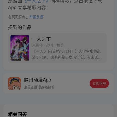
原漫画
《一人之下》
同样精彩，点击按钮下载
App 立享精彩内容！
答案问题点击
举报反馈
提到的作品
一人之下
米橙子 · 战斗 · 搞笑
【一人之下6定档1月2日！】大学生张楚岚
清明回乡，遭遇神秘少女冯宝宝。素未谋面
的冯宝宝却对张楚岚异常熟悉，并将其带去
自己打工的快递公司。为了帮冯宝宝寻找她
的身世，也为了查清自己与爷爷身上的秘
腾讯动漫App
密，张楚岚的生活被彻底颠覆，与冯宝宝一
立即下载
同踏上“异人”之旅。
海量正版漫画畅快看
相关问答