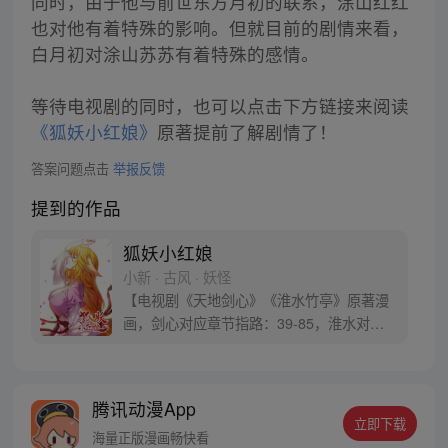
同时，由于他与前世东方月初的联系，涂山红红
也对他有着特殊的影响。但就目前的剧情来看，
白月初对涂山苏苏有着特殊的感情。
等待电视剧的同时，也可以点击下方链接来阅读
《狐妖小红娘》
原著提前了解剧情了！
答案问题点击
举报反馈
提到的作品
狐妖小红娘
小新 · 古风 · 妖怪
【电视剧《天地剑心》《淮水竹亭》原著漫
画，剑心对应章节指路：39-85，淮水对应
章节指路272-301】 迷糊萝莉小狐妖，正太
道士没节操。自古人妖生死恋，千载孽缘一
线牵。（每周周四更新。）
腾讯动漫App
立即下载
海量正版漫画畅快看