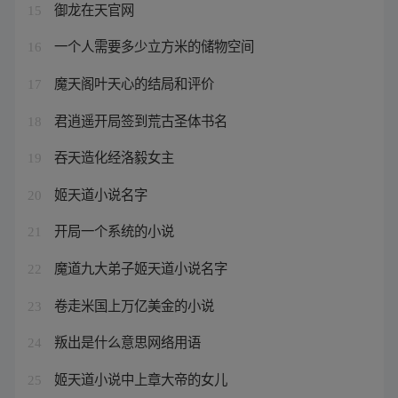
御龙在天官网
15
一个人需要多少立方米的储物空间
16
魔天阁叶天心的结局和评价
17
君逍遥开局签到荒古圣体书名
18
吞天造化经洛毅女主
19
姬天道小说名字
20
开局一个系统的小说
21
魔道九大弟子姬天道小说名字
22
卷走米国上万亿美金的小说
23
叛出是什么意思网络用语
24
姬天道小说中上章大帝的女儿
25