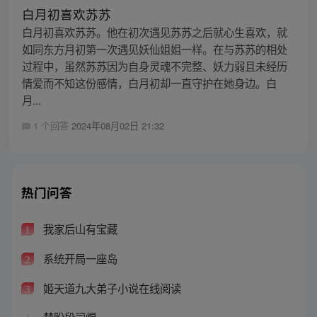
白月初喜欢苏苏
白月初喜欢苏苏。他在初次遇见苏苏之后就心生喜欢，就
如同东方月初第一次遇见妖仙姐姐一样。在与苏苏的相处
过程中，虽然苏苏因为自身灵魂不完整、妖力弱且未经历
情爱而不知这份感情，白月初却一直守护在她身边。白
月...
1 个回答
2024年08月02日 21:32
热门问答
我家后山有宝藏
1
系统开局一座岛
2
姬天道九大弟子小说在线阅读
3