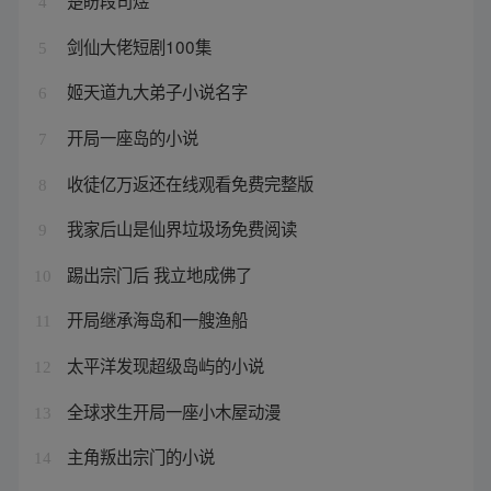
楚盼段司煜
4
剑仙大佬短剧100集
5
姬天道九大弟子小说名字
6
开局一座岛的小说
7
收徒亿万返还在线观看免费完整版
8
我家后山是仙界垃圾场免费阅读
9
踢出宗门后 我立地成佛了
10
开局继承海岛和一艘渔船
11
太平洋发现超级岛屿的小说
12
全球求生开局一座小木屋动漫
13
主角叛出宗门的小说
14