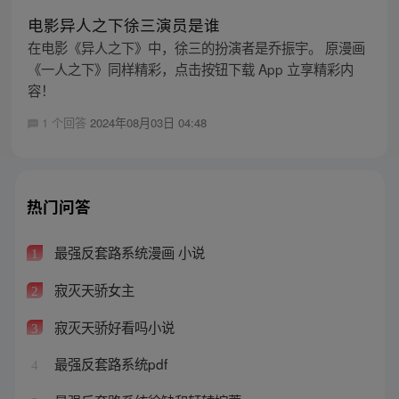
电影异人之下徐三演员是谁
在电影《异人之下》中，徐三的扮演者是乔振宇。 原漫画
《一人之下》同样精彩，点击按钮下载 App 立享精彩内
容！
1 个回答
2024年08月03日 04:48
热门问答
最强反套路系统漫画 小说
1
寂灭天骄女主
2
寂灭天骄好看吗小说
3
最强反套路系统pdf
4