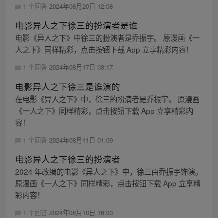
1 个回答
2024年08月20日 12:08
电影异人之下徐三的扮演者是谁
电影《异人之下》中徐三的扮演者是乔振宇。 原漫画《一
人之下》同样精彩，点击按钮下载 App 立享精彩内容！
1 个回答
2024年08月17日 03:17
电影异人之下徐三是谁演的
在电影《异人之下》中，徐三的扮演者是乔振宇。 原漫画
《一人之下》同样精彩，点击按钮下载 App 立享精彩内
容！
1 个回答
2024年08月11日 01:09
电影异人之下徐三的扮演者
2024 年改编的电影《异人之下》中，徐三由乔振宇饰演。
原漫画《一人之下》同样精彩，点击按钮下载 App 立享精
彩内容！
1 个回答
2024年08月10日 16:03