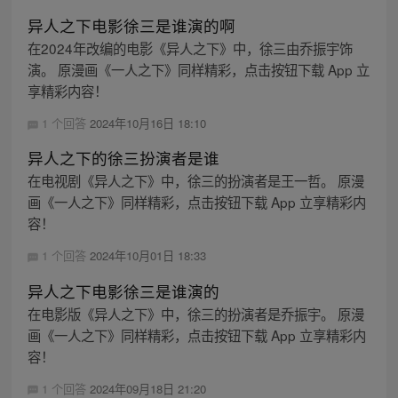
异人之下电影徐三是谁演的啊
在2024年改编的电影《异人之下》中，徐三由乔振宇饰
演。 原漫画《一人之下》同样精彩，点击按钮下载 App 立
享精彩内容！
1 个回答
2024年10月16日 18:10
异人之下的徐三扮演者是谁
在电视剧《异人之下》中，徐三的扮演者是王一哲。 原漫
画《一人之下》同样精彩，点击按钮下载 App 立享精彩内
容！
1 个回答
2024年10月01日 18:33
异人之下电影徐三是谁演的
在电影版《异人之下》中，徐三的扮演者是乔振宇。 原漫
画《一人之下》同样精彩，点击按钮下载 App 立享精彩内
容！
1 个回答
2024年09月18日 21:20