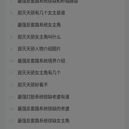
最强反套路系统徐缺和轩辕婉蓉
5
寂灭天骄有几个女主是谁
6
最强反套路系统女主角
7
寂灭天骄女主角叫什么
8
寂灭天骄人物介绍图片
9
最强反套路系统境界介绍
10
寂灭天骄女主角有几个
11
寂灭天骄好看不
12
最强打脸系统徐缺老婆有谁
13
最强反套路系统徐缺的老婆
14
最强反套路系统徐缺女主角
15