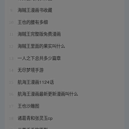
海贼王漫画书收藏
9
王也的腰有多细
10
海贼王完整版免费漫画
11
海贼王里面的果实叫什么
12
一人之下总共多少篇章
13
无尽梦境手游
14
航海王漫画1124话
15
航海王漫画最新更新漫画叫什么
16
王也沙雕图
17
诸葛青和张灵玉cp
18