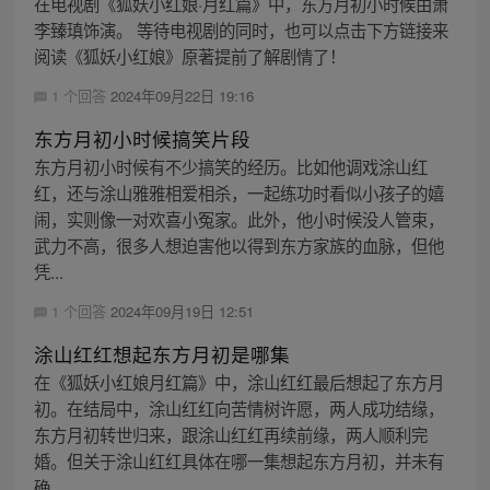
在电视剧《狐妖小红娘·月红篇》中，东方月初小时候由萧
李臻瑱饰演。 等待电视剧的同时，也可以点击下方链接来
阅读《狐妖小红娘》原著提前了解剧情了！
1 个回答
2024年09月22日 19:16
东方月初小时候搞笑片段
东方月初小时候有不少搞笑的经历。比如他调戏涂山红
红，还与涂山雅雅相爱相杀，一起练功时看似小孩子的嬉
闹，实则像一对欢喜小冤家。此外，他小时候没人管束，
武力不高，很多人想迫害他以得到东方家族的血脉，但他
凭...
1 个回答
2024年09月19日 12:51
涂山红红想起东方月初是哪集
在《狐妖小红娘月红篇》中，涂山红红最后想起了东方月
初。在结局中，涂山红红向苦情树许愿，两人成功结缘，
东方月初转世归来，跟涂山红红再续前缘，两人顺利完
婚。但关于涂山红红具体在哪一集想起东方月初，并未有
确...