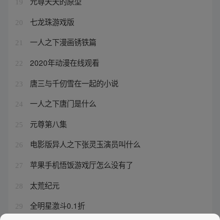
元尊夭夭的原型
19
七龙珠游戏版
20
一人之下漫画锈铁篇
21
2020年动漫在线观看
22
唐三与千仞雪在一起的小说
23
一人之下唐门是什么
24
元尊第八集
25
电影版异人之下张灵玉演员叫什么
26
苹果手机悟饭游戏厅怎么没有了
27
太荒纪元
28
全明星激斗0.1折
29