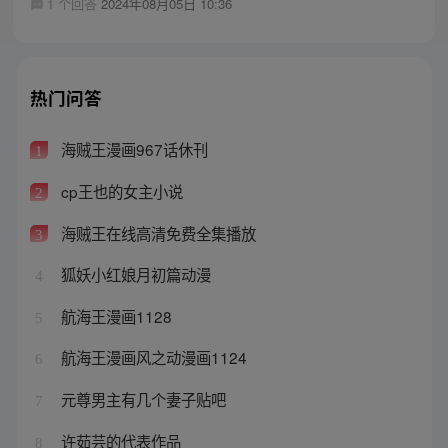
1 个回答
2024年08月05日 10:36
热门问答
海贼王漫画967话休刊
1
cp王也的女主小说
2
海贼王在线高清免费全集播放
3
狐妖小红娘月初篇动漫
4
航海王漫画1128
5
航海王漫画风之动漫画1124
6
元尊男主有几个妻子贴吧
7
许茹芸的代表作品
8