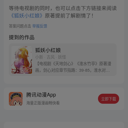
等待电视剧的同时，也可以点击下方链接来阅读
《狐妖小红娘》
原著提前了解剧情了！
答案问题点击
举报反馈
提到的作品
狐妖小红娘
小新 · 古风 · 妖怪
【电视剧《天地剑心》《淮水竹亭》原著漫
画，剑心对应章节指路：39-85，淮水对应
章节指路272-301】 迷糊萝莉小狐妖，正太
道士没节操。自古人妖生死恋，千载孽缘一
线牵。（每周周四更新。）
腾讯动漫App
立即下载
海量正版漫画畅快看