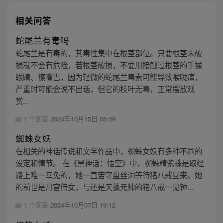
相关问答
蛇尾兰有毒吗
蛇尾兰是有毒的，其毒性集中在根茎部位。只要根茎未破
损就不会有危险，若根茎破损，不要用接触过根茎的手揉
眼睛、擦嘴巴，因为轻微的蛇尾兰毒素可能导致喉咙痛，
严重时可能会说不出话，但它的枝叶无毒，正常摆放观
赏...
1 个回答
2024年10月15日 05:09
蜘蛛女妖
在相关的神话传说和文学作品中，蜘蛛女妖有多种不同的
设定和情节。 在《黑神话：悟空》中，蜘蛛精紫蛛是取经
路上唯一幸免的，她一直苦守盘丝洞等待猪八戒回来。她
的前世是月宫侍女，与还是天蓬元帅的猪八戒一见钟...
1 个回答
2024年10月07日 19:12