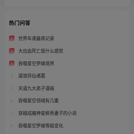
热门问答
世界车速最高记录
1
大出血死亡是什么感觉
2
吞噬星空罗峰境界
3
道诡异仙诸葛
4
天道九大弟子漫画
5
吞噬星空领域有几重
6
穿越成魔神皇枫秀妻子的小说
7
吞噬星空罗峰等级变化
8