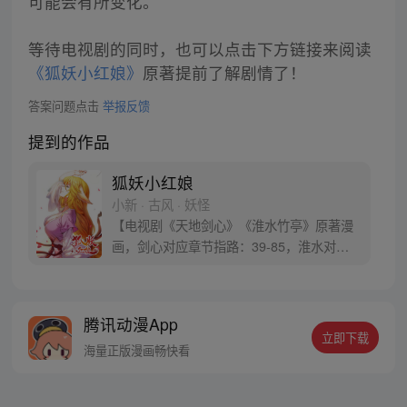
可能会有所变化。
等待电视剧的同时，也可以点击下方链接来阅读
《狐妖小红娘》
原著提前了解剧情了！
答案问题点击
举报反馈
提到的作品
狐妖小红娘
小新 · 古风 · 妖怪
【电视剧《天地剑心》《淮水竹亭》原著漫
画，剑心对应章节指路：39-85，淮水对应
章节指路272-301】 迷糊萝莉小狐妖，正太
道士没节操。自古人妖生死恋，千载孽缘一
线牵。（每周周四更新。）
腾讯动漫App
立即下载
海量正版漫画畅快看