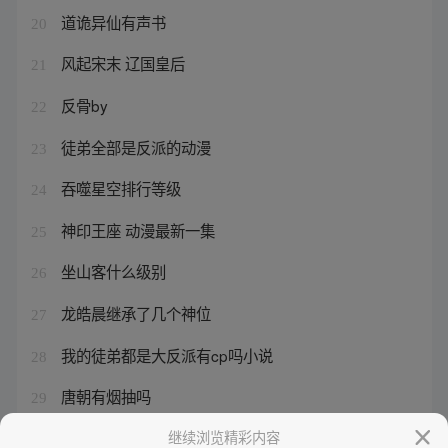
道诡异仙有声书
20
风起宋末 辽国皇后
21
反骨by
22
徒弟全部是反派的动漫
23
吞噬星空排行等级
24
神印王座 动漫最新一集
25
坐山客什么级别
26
龙皓晨继承了几个神位
27
我的徒弟都是大反派有cp吗小说
28
唐朝有烟抽吗
29
神印王座第一集
继续浏览精彩内容
30