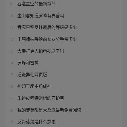
吞噬星空的最新章节
9
坐山客知道罗峰有界兽吗
10
吞噬星空罗峰最后的等级是多少
11
王鹤棣被曝给前女友分手费多少
12
大奉打更人拍电视剧了吗
13
罗峰和雷神
14
道诡异仙网页版
15
神印王座主角成神
16
朱迪皮考特姐姐的守护者
17
我的徒弟都是大反派最新免费阅读
18
反骨徒弟是什么意思
19