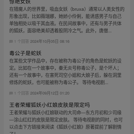
惊艳女妖
在猎魔人的世界里，吸血女妖（bruxa）通常以人类女性的
形象出现，比如薇瑞娜，她娇小伶俐，能诱惑男子与自己
单独相处以吸干其血液。在民间故事中，还有与男子共体
的狐妖，面容绝美却透着股阴冷之气。此外，唐僧...
1 个回答
2024年10月05日 08:16
毒公子是蛇妖
在某些文学作品中，存在被称为毒公子的角色是蛇妖的设
定。比如在一个故事中，秦无炎号称毒公子，是个坏人；
还有一个故事中，在害死司空小姐和大娘子后，躲在洞里
修炼的蛇妖，也可能被称为毒公子。 等待电视剧...
1 个回答
2024年09月12日 01:20
王者荣耀狐妖小红娘皮肤是限定吗
王者荣耀与狐妖小红娘联动的大司命—东方月初和少司缘
—涂山红红的皮肤是限定皮肤。 等待电视剧的同时，也可
以点击下方链接来阅读《狐妖小红娘》原著提前了解剧情
了！