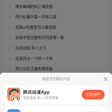
倩女幽魂奶妈三毒技能
23
西行纪番外篇一共有几部
24
龙珠af在哪里可以看视频
25
龙珠中悟空脱布尔玛是哪一集
26
吕良结局 异人之下
27
兄弟风水一个旺一个败
28
西行记狂王篇免费观看
29
王并和张灵玉谁赢了
继续浏览精彩内容
30
腾讯动漫App
打开APP
海量漫画 新人7天免费看
腾讯漫画
起点读书
QQ阅读