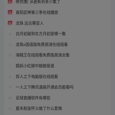
绝世唐门6更新到多少集了
1
真阳武神第三季在线播放
2
龙珠 远古赛亚人
3
白月初碰到东方月初是哪一集
4
龙珠z国语版免费高清在线观看
5
海贼王在线观看免费版高清全集
6
狐妖小红娘中娘娘是谁
7
异人之下电脑版在线观看
8
一人之下腾讯漫画开通会员能看吗
9
足球直播软件有哪些
10
夏禾和张怀义做了什么爱情
11