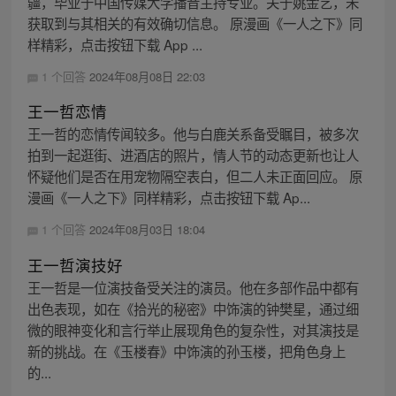
疆，毕业于中国传媒大学播音主持专业。关于姚金艺，未
获取到与其相关的有效确切信息。 原漫画《一人之下》同
样精彩，点击按钮下载 App ...
1 个回答
2024年08月08日 22:03
王一哲恋情
王一哲的恋情传闻较多。他与白鹿关系备受瞩目，被多次
拍到一起逛街、进酒店的照片，情人节的动态更新也让人
怀疑他们是否在用宠物隔空表白，但二人未正面回应。 原
漫画《一人之下》同样精彩，点击按钮下载 Ap...
1 个回答
2024年08月03日 18:04
王一哲演技好
王一哲是一位演技备受关注的演员。他在多部作品中都有
出色表现，如在《拾光的秘密》中饰演的钟樊星，通过细
微的眼神变化和言行举止展现角色的复杂性，对其演技是
新的挑战。在《玉楼春》中饰演的孙玉楼，把角色身上
的...