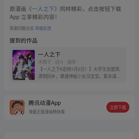
原漫画
《一人之下》
同样精彩，点击按钮下载
App 立享精彩内容！
答案问题点击
举报反馈
提到的作品
一人之下
米橙子 · 战斗 · 搞笑
【一人之下6定档1月2日！】大学生张楚岚
清明回乡，遭遇神秘少女冯宝宝。素未谋面
的冯宝宝却对张楚岚异常熟悉，并将其带去
自己打工的快递公司。为了帮冯宝宝寻找她
的身世，也为了查清自己与爷爷身上的秘
腾讯动漫App
密，张楚岚的生活被彻底颠覆，与冯宝宝一
立即下载
同踏上“异人”之旅。
海量正版漫画畅快看