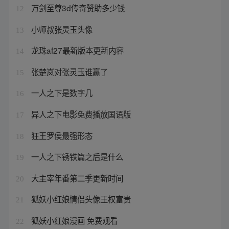
万剑至尊3d传奇赞助多少钱
12
小师叔张灵玉头像
13
龙珠af27最新版本更新内容
14
张楚岚对张灵玉谁赢了
15
一人之下是数字几
16
异人之下电影免费播放国语版
17
狂王罗侯最强形态
18
一人之下锈铁篇之后是什么
19
大主宰年番第二季更新时间
20
狐妖小红娘情侣头像王权富贵
21
狐妖小红娘漫画 免费观看
22