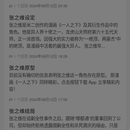
1 个回答
2024年08月12日 20:36
张之维设定
张之维是米二创作的漫画《一人之下》及其衍生作品中的
角色。他是异人界十佬之一，龙虎山天师府第六十五代天
师，正一派首领。因强大的实力被称为“一绝顶、两豪杰”中
的绝顶，是漫画中活着的最强大异人。 张之维年...
1 个回答
2024年08月12日 18:28
张之维原型
目前没有确切的信息表明张之维这一角色存在原型。 原漫
画《一人之下》同样精彩，点击按钮下载 App 立享精彩内
容！
1 个回答
2024年08月12日 17:59
张之维结局
张之维在追剿全性事件之后，跟随“哪都通”的董事回到了公
司，但却始终拒绝透露围剿全性和杀死龚庆的缘由，只是