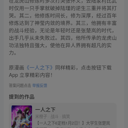
在龙虎山修炼时多次打哭张怀义，去陆家村比武
时仅用一只手掌就破掉陆瑾的逆生三重并将其打
哭。其二，他修炼时间长，修为深厚，经过百年
修炼达到了神莹内敛的境界。其三，他拥有丰富
的战斗经验，无论是年轻时还是张楚岚的时代，
出手几乎从未失败过。其四，他所传承的龙虎山
功法独特且强大，使他在异人界拥有超凡的实
力。
原漫画
《一人之下》
同样精彩，点击按钮下载
App 立享精彩内容！
答案问题点击
举报反馈
提到的作品
一人之下
米橙子 · 战斗 · 搞笑
【一人之下6定档1月2日！】大学生张楚岚