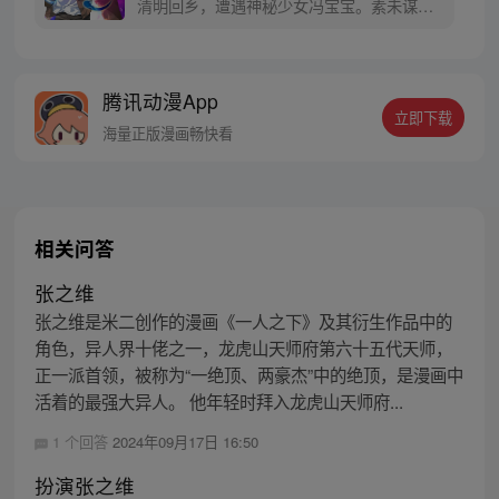
清明回乡，遭遇神秘少女冯宝宝。素未谋面
的冯宝宝却对张楚岚异常熟悉，并将其带去
自己打工的快递公司。为了帮冯宝宝寻找她
的身世，也为了查清自己与爷爷身上的秘
腾讯动漫App
密，张楚岚的生活被彻底颠覆，与冯宝宝一
立即下载
同踏上“异人”之旅。
海量正版漫画畅快看
相关问答
张之维
张之维是米二创作的漫画《一人之下》及其衍生作品中的
角色，异人界十佬之一，龙虎山天师府第六十五代天师，
正一派首领，被称为“一绝顶、两豪杰”中的绝顶，是漫画中
活着的最强大异人。 他年轻时拜入龙虎山天师府...
1 个回答
2024年09月17日 16:50
扮演张之维