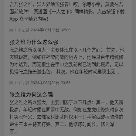
吾乃张之维，异人界绝顶强者！哼，尔等小辈，莫要在吾
面前放肆！ 原漫画《一人之下》同样精彩，点击按钮下载
App 立享精彩内容！
1 个回答
2024年08月23日 02:00
张之维为什么这么强
张之维之所以强大，主要体现在以下几个方面： 首先，他
天赋极高，例如在神莹内敛的境界上，他经过百年精纯修
为才达到，而无根生在甲申之乱前就已达到此境界，足以
见得张之维天赋出色。 其次，他在年轻时就展现出无...
1 个回答
2024年08月22日 23:56
张之维为何这么强
张之维之所以强大，主要归因于以下几点：其一，他天赋
极高，年轻时便在同辈中无敌，例如在龙虎山修炼时多次
打哭张怀义，去陆家村比武时仅用一只手掌就破掉陆瑾的
逆生三重并将其打哭。其二，他修炼时间长，修为深
厚，...