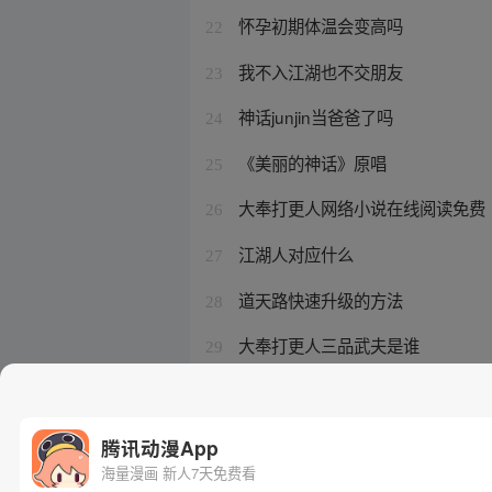
怀孕初期体温会变高吗
22
我不入江湖也不交朋友
23
神话junjin当爸爸了吗
24
《美丽的神话》原唱
25
大奉打更人网络小说在线阅读免费
26
江湖人对应什么
27
道天路快速升级的方法
28
大奉打更人三品武夫是谁
29
大奉打更人魂丹
30
腾讯动漫App
海量漫画 新人7天免费看