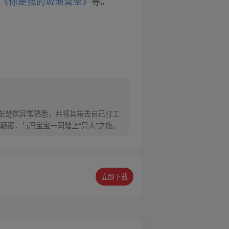
《你是我的城池营垒》
等。
对张楚岚异常熟悉，并将其带去自己打工
颠覆，与冯宝宝一同踏上“异人”之旅。
立即下载