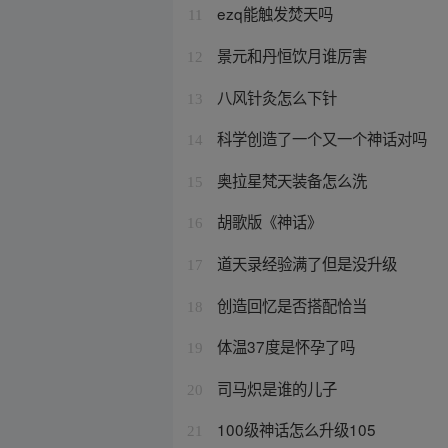
ezq能触发焚天吗
11
景元和丹恒饮月谁厉害
12
八风针灸怎么下针
13
科学创造了一个又一个神话对吗
14
奥拉星梵天装备怎么洗
15
胡歌版《神话》
16
道天录经验满了但是没升级
17
创造回忆是否搭配恰当
18
体温37度是怀孕了吗
19
司马炽是谁的儿子
20
100级神话怎么升级105
21