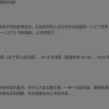
享精彩内容！
会有不同的故事设定。比如有的同人设定中苏白穿越到一人之下世界
一人之下》同样精彩，点击按钮下...
《这个男人有点慌》，2018 年电影《英雄本色 2018》，2023 年
于她饰演的夏禾，评价认为其又魅又撩，一举一动皆风情。姜珮瑶通
格有深刻理解，在处理角色内心冲突时演...