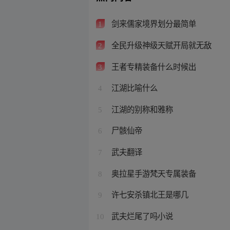
剑来儒家境界划分最简单
1
全民升级神级天赋开局就无敌
2
王者专精装备什么时候出
3
江湖比喻什么
4
江湖的别称和雅称
5
尸骸仙帝
6
武夫翻译
7
奥拉星手游梵天专属装备
8
许七安杀镇北王是哪几
9
武夫烂尾了吗小说
10