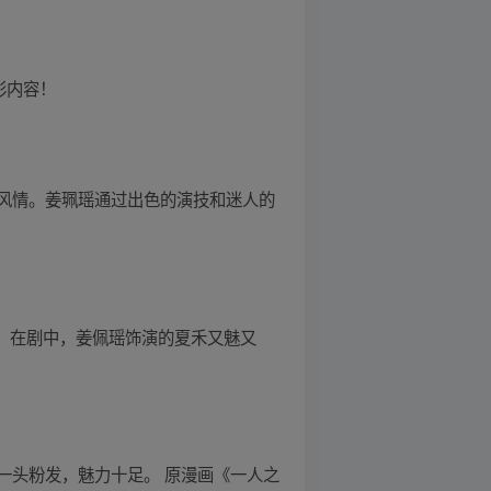
彩内容！
风情。姜珮瑶通过出色的演技和迷人的
8kg。在剧中，姜佩瑶饰演的夏禾又魅又
一头粉发，魅力十足。 原漫画《一人之