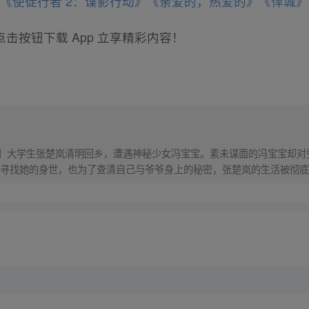
》
《使徒行者 2：谍影行动》
《亲爱的，热爱的》
《悍城》
击按钮下载 App 立享精彩内容！
！】大学生张楚岚清明回乡，遭遇神秘少女冯宝宝。素未谋面的冯宝宝却
寻找她的身世，也为了查清自己与爷爷身上的秘密，张楚岚的生活被彻底