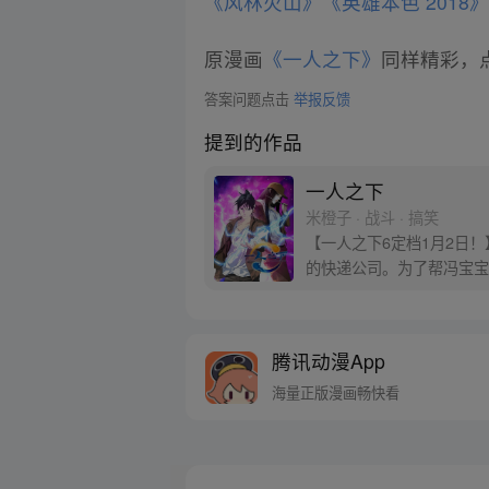
《风林火山》
《英雄本色 2018
原漫画
《一人之下》
同样精彩，点
答案问题点击
举报反馈
提到的作品
一人之下
米橙子 · 战斗 · 搞笑
【一人之下6定档1月2日
的快递公司。为了帮冯宝宝
腾讯动漫App
海量正版漫画畅快看