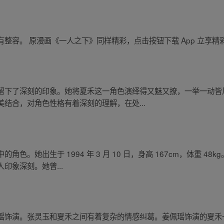
整容。 原漫画《一人之下》同样精彩，点击按钮下载 App 立享精
留下了深刻的印象。她将夏禾这一角色演绎得又魅又撩，一举一动皆
结合，对角色性格有着深刻的理解，在处...
色。她出生于 1994 年 3 月 10 日，身高 167cm，体重 4
印象深刻。她曾...
瑶饰演。张灵玉和夏禾之间有着复杂的情感纠葛。姜佩瑶饰演的夏禾