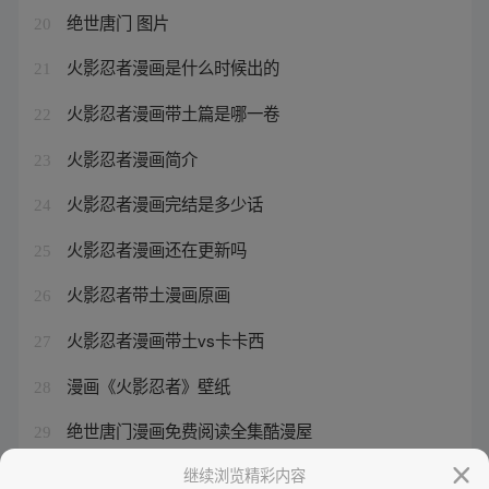
绝世唐门 图片
20
火影忍者漫画是什么时候出的
21
火影忍者漫画带土篇是哪一卷
22
火影忍者漫画简介
23
火影忍者漫画完结是多少话
24
火影忍者漫画还在更新吗
25
火影忍者带土漫画原画
26
火影忍者漫画带土vs卡卡西
27
漫画《火影忍者》壁纸
28
绝世唐门漫画免费阅读全集酷漫屋
29
火影忍者漫画完结了没有
继续浏览精彩内容
30