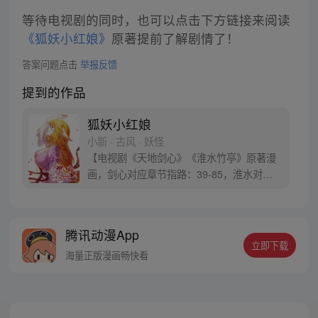
等待电视剧的同时，也可以点击下方链接来阅读
《狐妖小红娘》
原著提前了解剧情了！
答案问题点击
举报反馈
提到的作品
狐妖小红娘
小新 · 古风 · 妖怪
【电视剧《天地剑心》《淮水竹亭》原著漫
画，剑心对应章节指路：39-85，淮水对应
章节指路272-301】 迷糊萝莉小狐妖，正太
道士没节操。自古人妖生死恋，千载孽缘一
线牵。（每周周四更新。）
腾讯动漫App
立即下载
海量正版漫画畅快看