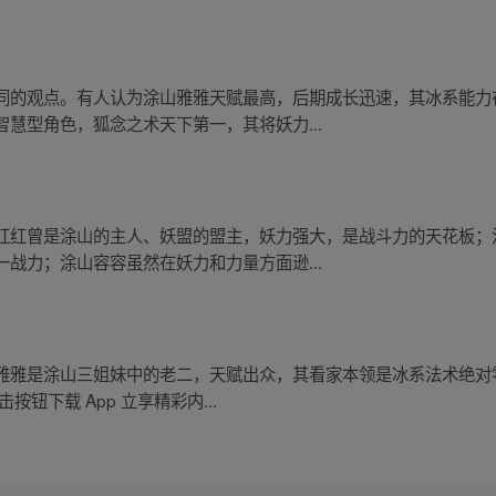
同的观点。有人认为涂山雅雅天赋最高，后期成长迅速，其冰系能力
慧型角色，狐念之术天下第一，其将妖力...
红红曾是涂山的主人、妖盟的盟主，妖力强大，是战斗力的天花板；
战力；涂山容容虽然在妖力和力量方面逊...
雅雅是涂山三姐妹中的老二，天赋出众，其看家本领是冰系法术绝对
钮下载 App 立享精彩内...