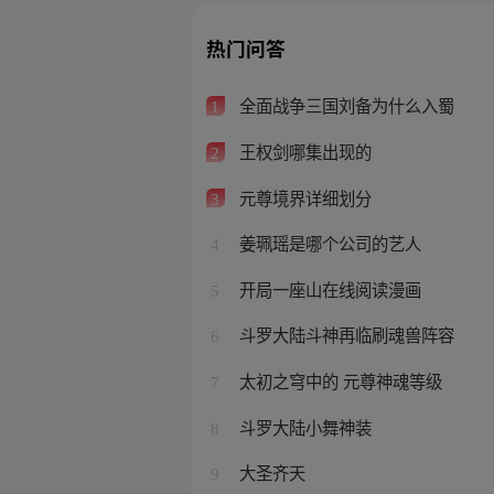
热门问答
全面战争三国刘备为什么入蜀
1
王权剑哪集出现的
2
元尊境界详细划分
3
姜珮瑶是哪个公司的艺人
4
开局一座山在线阅读漫画
5
斗罗大陆斗神再临刷魂兽阵容
6
太初之穹中的 元尊神魂等级
7
斗罗大陆小舞神装
8
大圣齐天
9