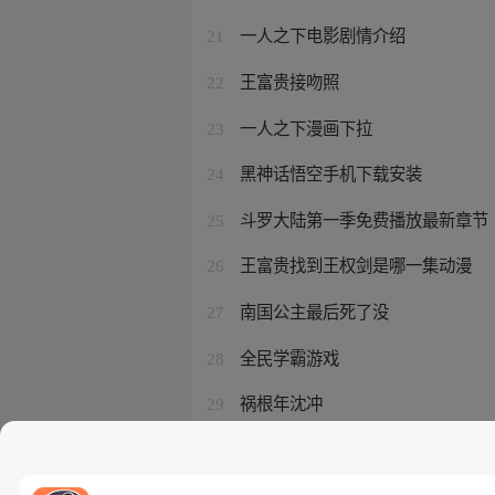
一人之下电影剧情介绍
21
王富贵接吻照
22
一人之下漫画下拉
23
黑神话悟空手机下载安装
24
斗罗大陆第一季免费播放最新章节
25
王富贵找到王权剑是哪一集动漫
26
南国公主最后死了没
27
全民学霸游戏
28
祸根年沈冲
29
涂山容容声优
30