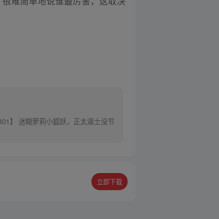
，很难简单地说谁最厉害，这取决
301】 迷糊萝莉小狐妖，正太道士没节
立即下载