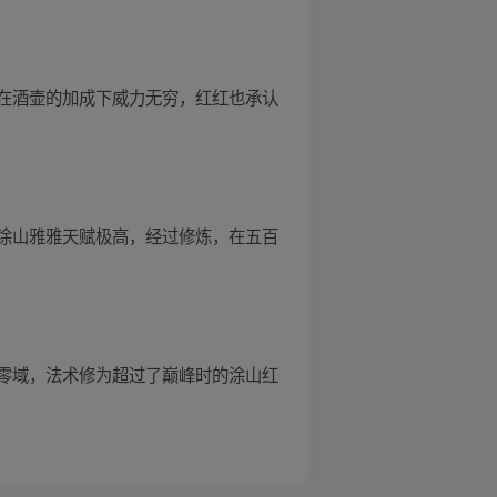
在酒壶的加成下威力无穷，红红也承认
涂山雅雅天赋极高，经过修炼，在五百
零域，法术修为超过了巅峰时的涂山红