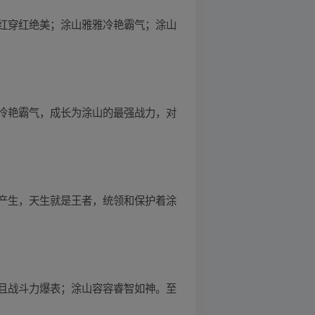
红穿红绝美；涂山雅雅冷艳霸气；涂山
冷艳霸气，成长为涂山的最强战力，对
产生，天生就是王者，统领和保护着涂
且战斗力爆表；涂山容容睿智如神。至