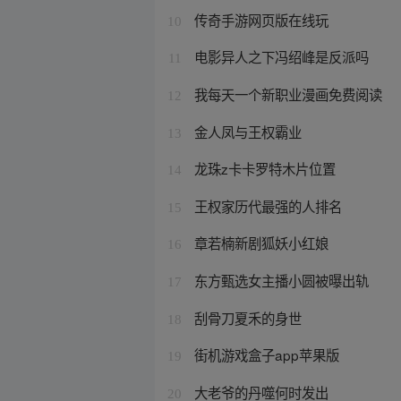
传奇手游网页版在线玩
10
电影异人之下冯绍峰是反派吗
11
我每天一个新职业漫画免费阅读
12
金人凤与王权霸业
13
龙珠z卡卡罗特木片位置
14
王权家历代最强的人排名
15
章若楠新剧狐妖小红娘
16
东方甄选女主播小圆被曝出轨
17
刮骨刀夏禾的身世
18
街机游戏盒子app苹果版
19
大老爷的丹噬何时发出
20