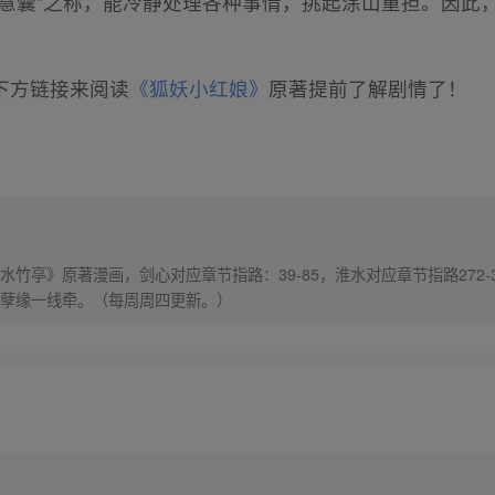
智慧囊”之称，能冷静处理各种事情，挑起涂山重担。因此
下方链接来阅读
《狐妖小红娘》
原著提前了解剧情了！
竹亭》原著漫画，剑心对应章节指路：39-85，淮水对应章节指路272-
孽缘一线牵。（每周周四更新。）