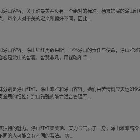
和涂山容容，关于谁最美并没有一个绝对的标准。杨幂饰演的涂山红
，每个人对于美的定义和偏好不同，因此...
和涂山容容。涂山红红勇敢果断，心怀涂山的责任与使命；涂山雅雅
容是涂山的智囊，智慧非凡，用谋略和手...
妹分别是涂山红红、涂山雅雅和涂山容容。她们由苦情树应天运幻化
全局的把控；涂山雅雅的能力适合管理军...
其独特的魅力。涂山红红集美艳、实力与气质于一身；涂山雅雅高冷
同的人可能会有不同的看法。 等...