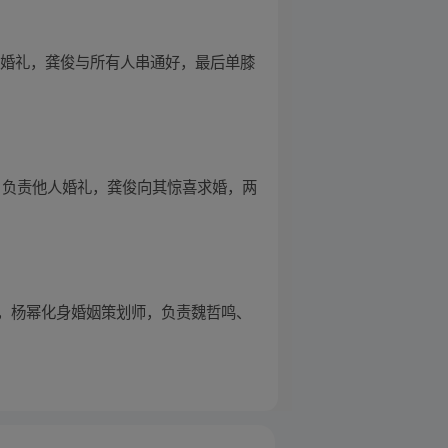
的婚礼，龚俊与所有人串通好，最后单膝
，负责他人婚礼，龚俊向其惊喜求婚，两
版，杨幂化身婚姻策划师，负责魏哲鸣、