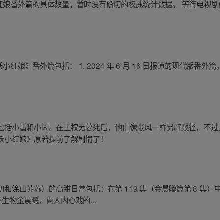
关于狐妖小红娘番外篇的具体数量，暂时没有确切的权威统计数据。 等待电
的《狐妖小红娘》番外篇包括： 1. 2024 年 6 月 16 日报道的现代
包括小雷和小闪。在王权无暮死后，他们像张风一样另辟蹊径，不过
妖小红娘》原著提前了解剧情了！
和涂山苏苏）的高甜日常包括：在第 119 集（金晨曦篇第 8 集
生物金晨曦，两人内心戏的...