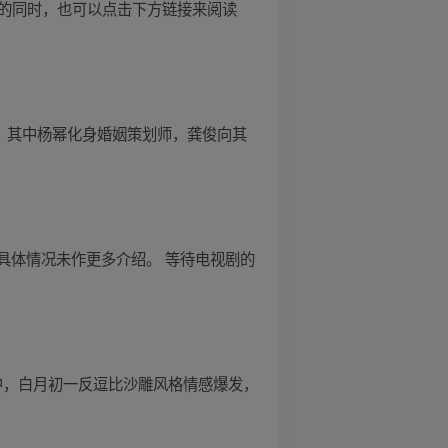
视剧的同时，也可以点击下方链接来阅读
版番外篇，其中杨幂化身婚姻策划师，龚俊向其
具体情况未作更多介绍。 等待电视剧的
）中，白月初一反逗比沙雕风格情感爆发，