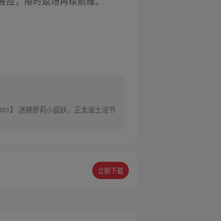
豫答应，限时返场再续前缘。
301】 迷糊萝莉小狐妖，正太道士没节
立即下载