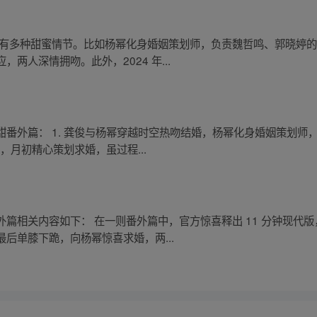
，有多种甜蜜情节。比如杨幂化身婚姻策划师，负责魏哲鸣、郭晓婷
两人深情拥吻。此外，2024 年...
番外篇： 1. 龚俊与杨幂穿越时空热吻结婚，杨幂化身婚姻策划师
，月初精心策划求婚，虽过程...
篇相关内容如下： 在一则番外篇中，官方惊喜释出 11 分钟现代
后单膝下跪，向杨幂惊喜求婚，两...