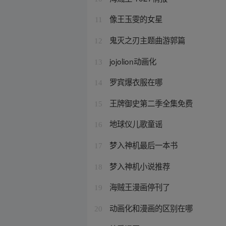
像王玉雯的女星
11
鬼灭之刃主题曲游郭篇
12
jojolion动画化
13
罗宾爆衣服在哪
14
王牌御史第二季全集免费
15
地球仪儿歌童谣
16
梦入神机最后一本书
17
梦入神机小说推荐
18
海贼王漫画停刊了
19
动画化和漫画的区别在哪
20