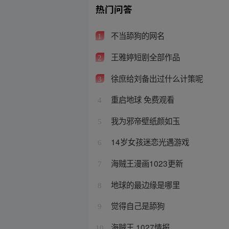
热门问答
不当舔狗的网名
1
王雅婷短剧全部作品
2
徐庶给刘备出过什么计策呢
3
重启地球 免费观看
4
我为邪帝壁纸颜如玉
5
14岁女孩迷恋光遇游戏
6
海贼王漫画1023更新
7
地球的最边缘是哪里
8
觉得自己是舔狗
9
海贼王 1027情报
10