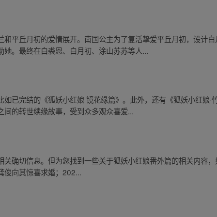
兰和平丘月初的爱情展开。南国公主为了复活挚爱平丘月初，设计白
她。最终在白裘恩、白月初、涂山苏苏等人...
比如已完结的《狐妖小红娘 镜花缘篇》。此外，还有《狐妖小红娘·
间的转世续缘故事，受到众多观众喜爱...
确切信息。但为您找到一些关于狐妖小红娘番外篇的相关内容，如：20
向其惊喜求婚；202...