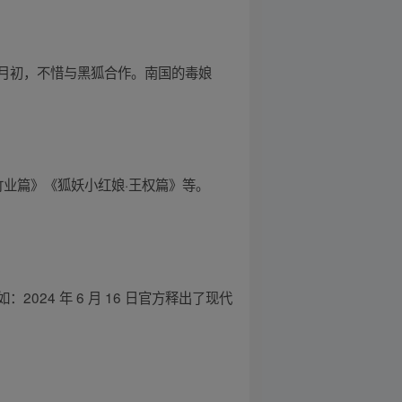
月初，不惜与黑狐合作。南国的毒娘
竹业篇》《狐妖小红娘·王权篇》等。
24 年 6 月 16 日官方释出了现代