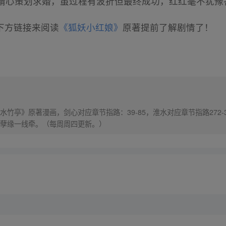
初精心策划求婚，虽过程有波折但最终成功，红红毫不犹
下方链接来阅读
《狐妖小红娘》
原著提前了解剧情了！
竹亭》原著漫画，剑心对应章节指路：39-85，淮水对应章节指路272-
孽缘一线牵。（每周周四更新。）