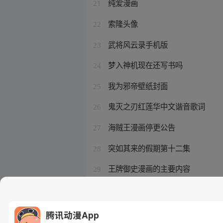
纯爱漫画
21
索隆头像
22
武将风云录手机版
23
梦入神机现在还写书吗
24
我为邪帝壁纸封面
25
鬼灭之刃红莲华中文谐音歌词
26
海贼王漫画停更公告
27
突如其来的假期第十二集
28
王牌御史漫画的主要内容
29
不健全关系漫画在哪可以免费阅读
30
腾讯动漫App