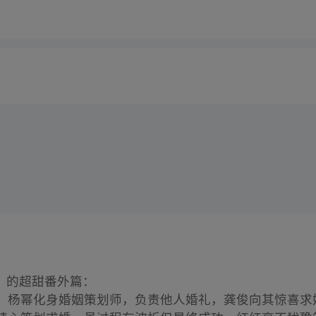
》
的超甜番外篇：
婚，杨幂化身婚姻策划师，负责他人婚礼，龚俊向其惊喜