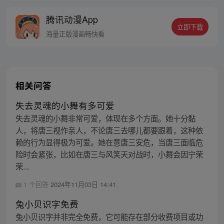
线牵。（每周周四更新。）
腾讯动漫App
立即下载
海量正版漫画畅快看
相关问答
失去灵魂的小舞有多可爱
失去灵魂的小舞非常可爱，体现在多个方面。她十分黏
人，将唐三视作亲人，不论唐三去哪儿都要跟着，这种依
赖的行为显得极为可爱。她在意唐三安危，当唐三面临危
险时会紧张，比如在唐三与风笑天对战时，小舞会因宁荣
荣...
1 个回答
2024年11月03日 14:41
兔小贝识字免费
兔小贝识字并非完全免费，它可能存在部分收费项目或功