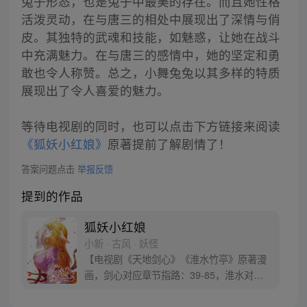
兔子形态，也是兔子中最美的存在。而且她性格
活泼灵动，在与唐三的相处中展现出了深情与俏
皮。其独特的武魂和技能，如魅惑，让她在战斗
中充满魅力。在与唐三的感情中，她的坚定和勇
敢也令人称赞。总之，小舞兔兔以其多样的特质
展现出了令人喜爱的魅力。
等待电视剧的同时，也可以点击下方链接来阅读
《狐妖小红娘》
原著提前了解剧情了！
答案问题点击
举报反馈
提到的作品
狐妖小红娘
小新 · 古风 · 妖怪
【电视剧《天地剑心》《淮水竹亭》原著漫
画，剑心对应章节指路：39-85，淮水对应
章节指路272-301】 迷糊萝莉小狐妖，正太
道士没节操。自古人妖生死恋，千载孽缘一