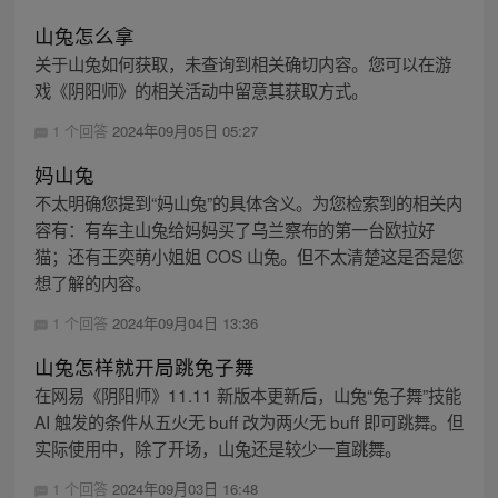
山兔怎么拿
关于山兔如何获取，未查询到相关确切内容。您可以在游
戏《阴阳师》的相关活动中留意其获取方式。
1 个回答
2024年09月05日 05:27
妈山兔
不太明确您提到“妈山兔”的具体含义。为您检索到的相关内
容有：有车主山兔给妈妈买了乌兰察布的第一台欧拉好
猫；还有王奕萌小姐姐 COS 山兔。但不太清楚这是否是您
想了解的内容。
1 个回答
2024年09月04日 13:36
山兔怎样就开局跳兔子舞
在网易《阴阳师》11.11 新版本更新后，山兔“兔子舞”技能
AI 触发的条件从五火无 buff 改为两火无 buff 即可跳舞。但
实际使用中，除了开场，山兔还是较少一直跳舞。
1 个回答
2024年09月03日 16:48