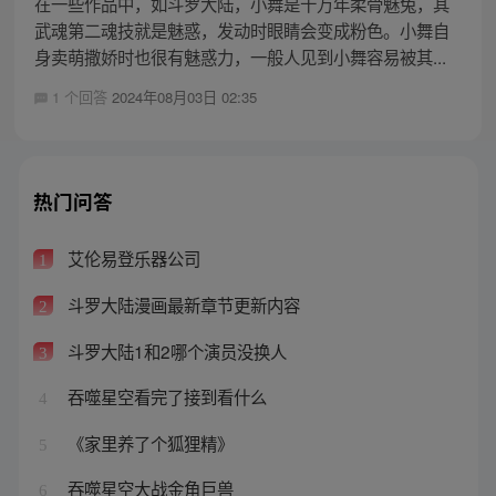
在一些作品中，如斗罗大陆，小舞是十万年柔骨魅兔，其
武魂第二魂技就是魅惑，发动时眼睛会变成粉色。小舞自
身卖萌撒娇时也很有魅惑力，一般人见到小舞容易被其...
1 个回答
2024年08月03日 02:35
热门问答
艾伦易登乐器公司
1
斗罗大陆漫画最新章节更新内容
2
斗罗大陆1和2哪个演员没换人
3
吞噬星空看完了接到看什么
4
《家里养了个狐狸精》
5
吞噬星空大战金角巨兽
6