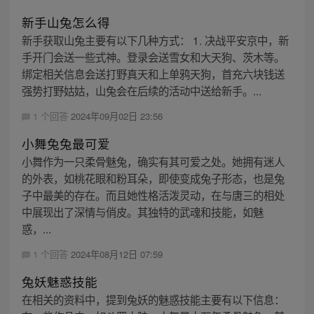
新手山兔怎么得
新手获取山兔主要有以下几种方式： 1. 决战平安京中，新
手开门会送一些式神。登录会送雪女和大天狗、茨木等。
绑定相关信息会送打野真天和上单鸦天狗，首充六块钱送
强势打野姑姑，山兔会在后续的活动中送给新手。...
1 个回答
2024年09月02日 23:56
小舞兔兔最可爱
小舞作为一只柔骨魅兔，确实有其可爱之处。她拥有迷人
的外表，如桃花眼和粉耳朵，即使变成兔子形态，也是兔
子中最美的存在。而且她性格活泼灵动，在与唐三的相处
中展现出了深情与俏皮。其独特的武魂和技能，如魅
惑，...
1 个回答
2024年08月12日 07:59
兔妖魅惑技能
在相关的资料中，提到兔妖的魅惑技能主要有以下信息：