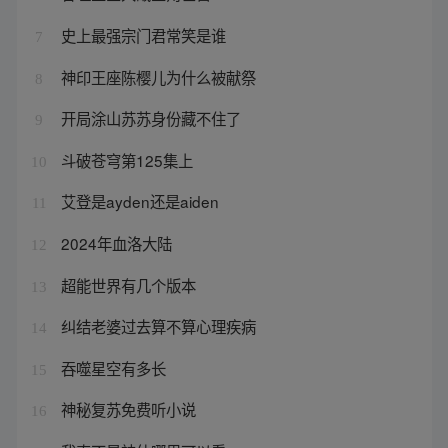
史上最强宗门君常笑是谁
7
神印王座陈樱儿为什么被献祭
8
开局涂山苏苏身份藏不住了
9
斗破苍穹第125集上
10
艾登是ayden还是aiden
11
2024年血洛大陆
12
超能世界有几个版本
13
纠结老婆过去算不算心理疾病
14
吞噬星空有多长
15
神秘复苏免费听小说
16