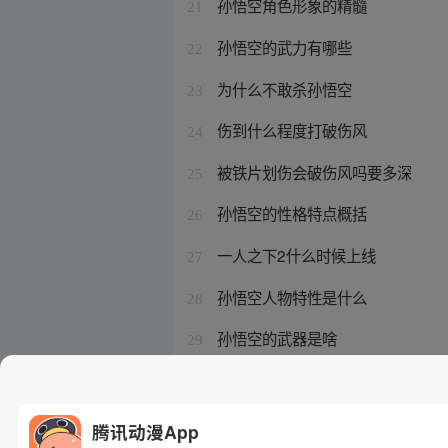
孙悟空角色形象的精髓
21
孙悟空的武力有哪些
22
为什么不敢杀孙悟空
23
伤到什么程度打破伤风
24
被铁片划伤会破伤风吗要多深
25
孙悟空的性格特点概括
26
一人之下2什么时候上线
27
孙悟空人物特性是什么
28
孙悟空的武器是啥
29
异人之下2为啥下架了
30
腾讯动漫App