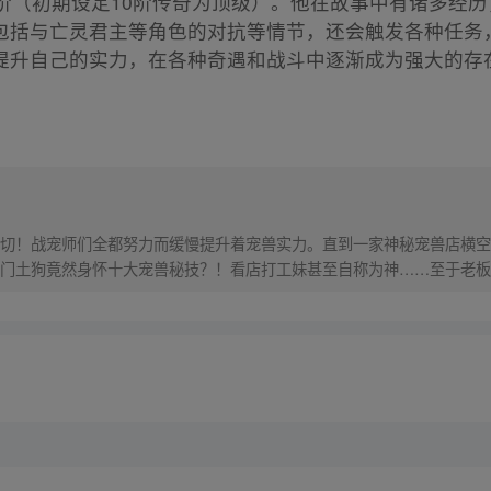
7阶（初期设定10阶传奇为顶级）。他在故事中有诸多经
包括与亡灵君主等角色的对抗等情节，还会触发各种任务
提升自己的实力，在各种奇遇和战斗中逐渐成为强大的存
切！战宠师们全都努力而缓慢提升着宠兽实力。直到一家神秘宠兽店横空
门土狗竟然身怀十大宠兽秘技？！看店打工妹甚至自称为神……至于老板
周六更新