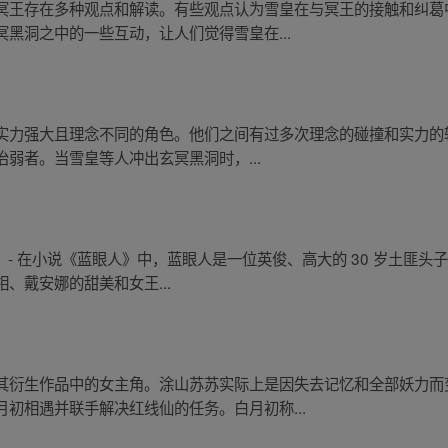
冥王存在多种观点和解读。有些观点认为雪皇在与冥王的接触和纠葛
黑洞之中的一些互动，让人们觉得雪皇在...
实力强大且理念不同的角色。他们之间有过多次理念的碰撞和实力的
弱者。当雪皇等人冲出玄冥黑洞时，...
 - 在小说《蓝眼人》中，蓝眼人是一位英俊、高大的 30 岁土匪头子
、戴安娜的甜美和女王...
其衍生作品中的女主角。涂山苏苏实际上是因失去记忆和全部妖力而
初相遇并联手解决红线仙的任务。白月初称...