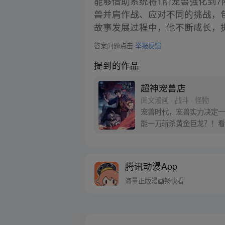
能够借助系统将1阶宠兽强化到
兽并肩作战、应对不同的挑战，
故事发展过程中，他不断成长，
答案问题点击
举报反馈
提到的作品
超神宠兽店
阅文漫画 · 战斗 · 怪物
宠兽时代，宠兽实力决定一
能一刀斩杀黄金巨龙？！看
道不是常规操作？每周三、
腾讯动漫App
海量正版漫画畅快看