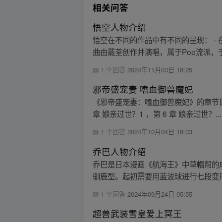
相关问答
悟空人物介绍
悟空在不同的作品中有不同的呈现： 
曲由戴荃创作并演唱，属于Pop流派，于20
1 个回答
2024年11月03日 18:25
邪帝盛宠妻 嗜血御兽魔妃
《邪帝盛宠妻：嗜血御兽魔妃》的章节目录包括
章 娘亲过世？1 ，第 6 章 娘亲过世？...
1 个回答
2024年10月04日 18:33
乔巴人物介绍
乔巴是日本漫画《航海王》中草帽帮的
驯鹿型。起初需要用蓝波球进行七段变形
1 个回答
2024年09月24日 05:55
超兽武装雪皇爱上冥王