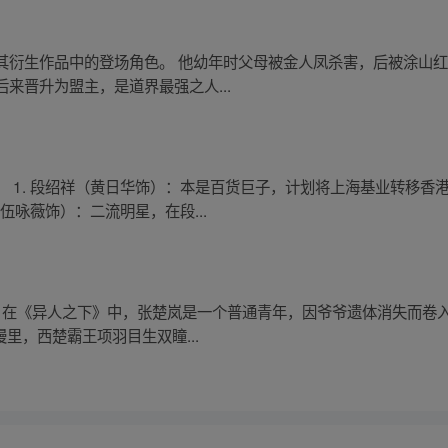
衍生作品中的登场角色。 他幼年时父母被金人凤杀害，后被涂山红
来晋升为盟主，是道界最强之人...
 1. 段绍祥（黄日华饰）：本是百货巨子，计划将上海基业转移香
伍咏薇饰）：二流明星，在段...
 - 在《异人之下》中，张楚岚是一个普通青年，因爷爷遗体消失而
漫里，西楚霸王项羽目生双瞳...