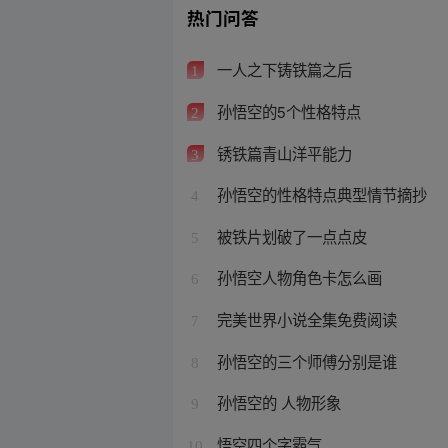
热门问答
一人之下铸铁篇之后
1
孙悟空的5个性格特点
2
锈铁篇青山洋平能力
3
孙悟空的性格特点典型情节摘抄
4
被铁片划破了一点点皮
5
孙悟空人物角色卡怎么画
6
完美世界小说全集免费阅读
7
孙悟空的三个师傅分别是谁
8
孙悟空的 人物形象
9
悟空四个字霸气
10