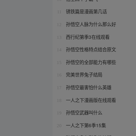
锈铁篇是漫画第几话
11
孙悟空人脉为什么那么好
12
西行纪第季3在线观看
13
孙悟空性格特点结合原文
14
孙悟空的全部能力有哪些
15
完美世界兔子结局
16
孙悟空最害怕什么英雄
17
一人之下漫画版在线观看
18
孙悟空武器叫什么
19
一人之下第6季15集
20