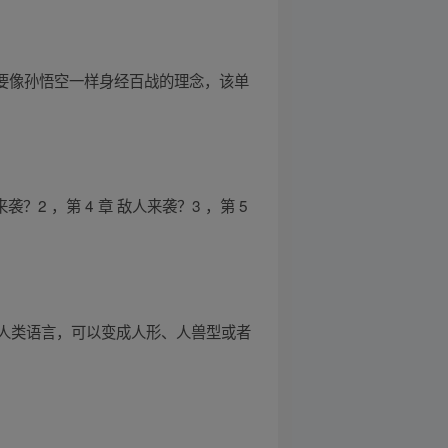
出要像孙悟空一样身经百战的理念，该单
？2 ，第 4 章 敌人来袭？3 ，第 5
人类语言，可以变成人形、人兽型或者