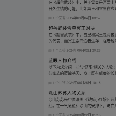
在《超兽武装》中，关于雪皇是否爱上
日久生情的可能。比如冥王和雪皇在玄冥
1 个回答
2024年09月04日 08:57
超兽武装雪皇冥王对决
在《超兽武装》中，雪皇和冥王是两位
的代表；而冥王崇尚适者生存，强者统治
1 个回答
2024年09月02日 20:23
蓝眼人物介绍
以下为您介绍一些与“蓝眼”相关的人物：
莎家族的蓝瞳基因，身上既有威廉的长相
1 个回答
2024年08月25日 19:15
涂山苏苏人物关系
涂山苏苏是中国漫画《狐妖小红娘》及
红。在一气道盟和涂山的安排下，与白月
1 个回答
2024年08月22日 01:15