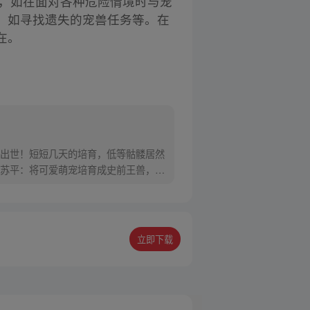
历，如在面对各种危险情境时与宠
，如寻找遗失的宠兽任务等。在
在。
出世！短短几天的培育，低等骷髅居然
苏平：将可爱萌宠培育成史前王兽，难
立即下载